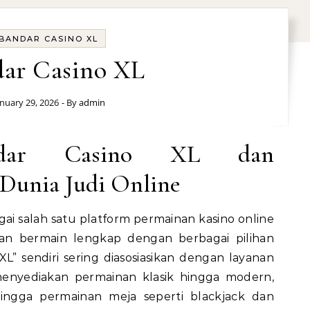
BANDAR CASINO XL
dar Casino XL
anuary 29, 2026
- By
admin
ndar Casino XL dan
 Dunia Judi Online
gai salah satu platform permainan kasino online
n bermain lengkap dengan berbagai pilihan
XL” sendiri sering diasosiasikan dengan layanan
menyediakan permainan klasik hingga modern,
, hingga permainan meja seperti blackjack dan