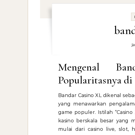
ban
J
Mengenal Ba
Popularitasnya di
Bandar Casino XL dikenal seba
yang menawarkan pengalama
game populer. Istilah “Casino 
kasino berskala besar yang 
mulai dari casino live, slot