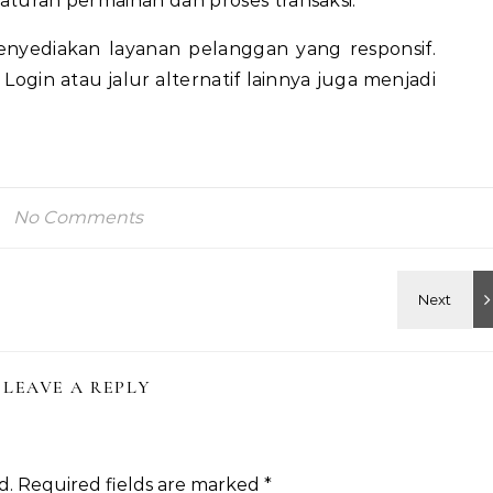
 aturan permainan dan proses transaksi.
menyediakan layanan pelanggan yang responsif.
ogin atau jalur alternatif lainnya juga menjadi
No Comments
LEAVE A REPLY
d.
Required fields are marked
*