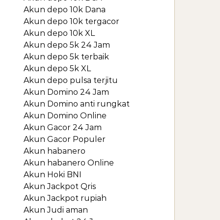
Akun depo 10k Dana
Akun depo 10k tergacor
Akun depo 10k XL
Akun depo 5k 24 Jam
Akun depo 5k terbaik
Akun depo 5k XL
Akun depo pulsa terjitu
Akun Domino 24 Jam
Akun Domino anti rungkat
Akun Domino Online
Akun Gacor 24 Jam
Akun Gacor Populer
Akun habanero
Akun habanero Online
Akun Hoki BNI
Akun Jackpot Qris
Akun Jackpot rupiah
Akun Judi aman