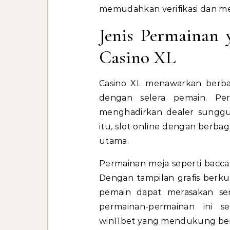
memudahkan verifikasi dan men
Jenis Permainan
Casino XL
Casino XL menawarkan berbag
dengan selera pemain. Per
menghadirkan dealer sungguha
itu, slot online dengan berbag
utama.
Permainan meja seperti baccar
Dengan tampilan grafis berkua
pemain dapat merasakan sens
permainan-permainan ini s
win11bet yang mendukung berb