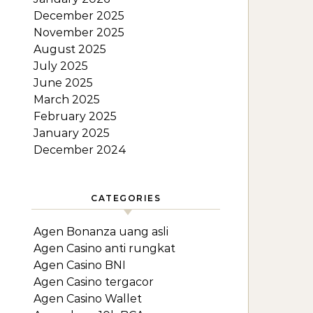
December 2025
November 2025
August 2025
July 2025
June 2025
March 2025
February 2025
January 2025
December 2024
CATEGORIES
Agen Bonanza uang asli
Agen Casino anti rungkat
Agen Casino BNI
Agen Casino tergacor
Agen Casino Wallet