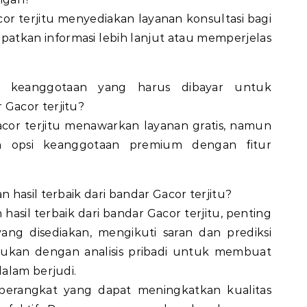
or terjitu menyediakan layanan konsultasi bagi
patkan informasi lebih lanjut atau memperjelas
u keanggotaan yang harus dibayar untuk
Gacor terjitu?
cor terjitu menawarkan layanan gratis, namun
 opsi keanggotaan premium dengan fitur
hasil terbaik dari bandar Gacor terjitu?
sil terbaik dari bandar Gacor terjitu, penting
ng disediakan, mengikuti saran dan prediksi
ukan dengan analisis pribadi untuk membuat
alam berjudi.
 perangkat yang dapat meningkatkan kualitas