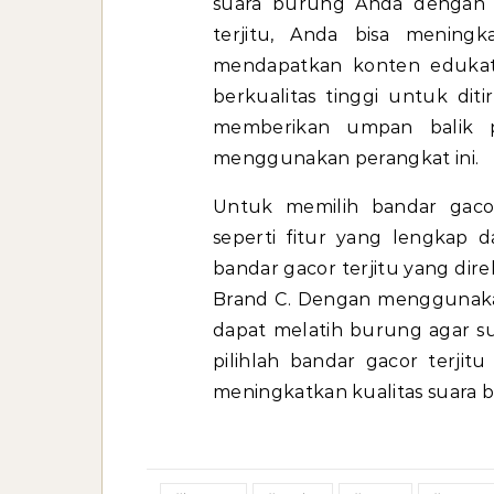
suara burung Anda dengan 
terjitu, Anda bisa mening
mendapatkan konten edukat
berkualitas tinggi untuk di
memberikan umpan balik pos
menggunakan perangkat ini.
Untuk memilih bandar gacor 
seperti fitur yang lengkap 
bandar gacor terjitu yang dir
Brand C. Dengan menggunakan 
dapat melatih burung agar su
pilihlah bandar gacor terji
meningkatkan kualitas suara 