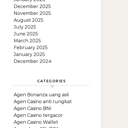
December 2025
November 2025
August 2025
July 2025
June 2025
March 2025
February 2025
January 2025
December 2024
CATEGORIES
Agen Bonanza uang asli
Agen Casino anti rungkat
Agen Casino BNI
Agen Casino tergacor
Agen Casino Wallet