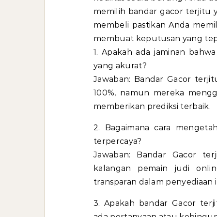
memilih bandar gacor terjit
membeli pastikan Anda memil
membuat keputusan yang tep
1. Apakah ada jaminan bahwa 
yang akurat?
Jawaban: Bandar Gacor terjit
100%, namun mereka menggu
memberikan prediksi terbaik.
2. Bagaimana cara mengetah
terpercaya?
Jawaban: Bandar Gacor terji
kalangan pemain judi onlin
transparan dalam penyediaan in
3. Apakah bandar Gacor terj
ada pertanyaan atau kebingu