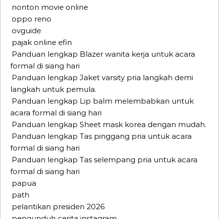
nonton movie online
oppo reno
ovguide
pajak online efin
Panduan lengkap Blazer wanita kerja untuk acara
formal di siang hari
Panduan lengkap Jaket varsity pria langkah demi
langkah untuk pemula.
Panduan lengkap Lip balm melembabkan untuk
acara formal di siang hari
Panduan lengkap Sheet mask korea dengan mudah.
Panduan lengkap Tas pinggang pria untuk acara
formal di siang hari
Panduan lengkap Tas selempang pria untuk acara
formal di siang hari
papua
path
pelantikan presiden 2026
pengunduh cerita instagram