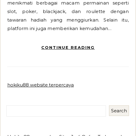
menikmati berbagai macam permainan seperti
slot, poker, blackjack, dan roulette dengan
tawaran hadiah yang menggiurkan. Selain itu,
platform ini juga memberikan kemudahan…
CONTINUE READING
hokiku88 website terpercaya
Search