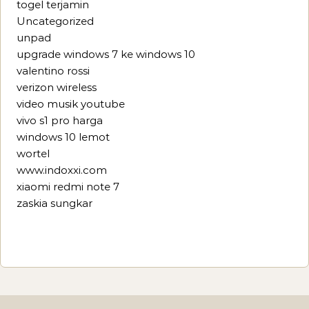
togel terjamin
Uncategorized
unpad
upgrade windows 7 ke windows 10
valentino rossi
verizon wireless
video musik youtube
vivo s1 pro harga
windows 10 lemot
wortel
www.indoxxi.com
xiaomi redmi note 7
zaskia sungkar