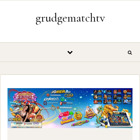
Skip to content
grudgematchtv