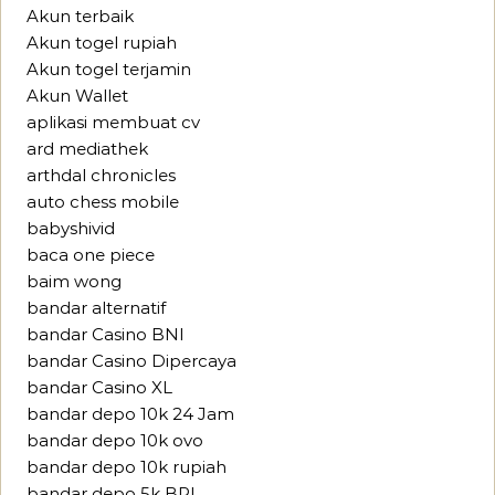
Akun terbaik
Akun togel rupiah
Akun togel terjamin
Akun Wallet
aplikasi membuat cv
ard mediathek
arthdal chronicles
auto chess mobile
babyshivid
baca one piece
baim wong
bandar alternatif
bandar Casino BNI
bandar Casino Dipercaya
bandar Casino XL
bandar depo 10k 24 Jam
bandar depo 10k ovo
bandar depo 10k rupiah
bandar depo 5k BRI