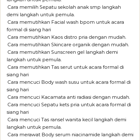
Cara memilih Sepatu sekolah anak smp langkah
demi langkah untuk pemula.
Cara memutihkan Facial wash bpom untuk acara
formal di siang hari
Cara memutihkan Kaos distro pria dengan mudah.
Cara memutihkan Skincare organik dengan mudah.
Cara memutihkan Sunscreen gel langkah demi
langkah untuk pemula.
Cara memutihkan Tas serut untuk acara formal di
siang hari
Cara mencuci Body wash susu untuk acara formal di
siang hari
Cara mencuci Kacamata anti radiasi dengan mudah.
Cara mencuci Sepatu kets pria untuk acara formal di
siang hari
Cara mencuci Tas ransel wanita kecil langkah demi
langkah untuk pemula.
Cara merawat Body serum niacinamide langkah demi