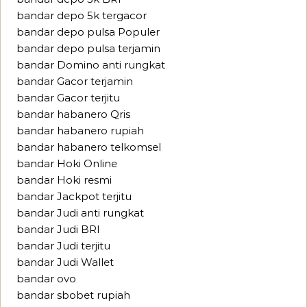
bandar depo 5k tergacor
bandar depo pulsa Populer
bandar depo pulsa terjamin
bandar Domino anti rungkat
bandar Gacor terjamin
bandar Gacor terjitu
bandar habanero Qris
bandar habanero rupiah
bandar habanero telkomsel
bandar Hoki Online
bandar Hoki resmi
bandar Jackpot terjitu
bandar Judi anti rungkat
bandar Judi BRI
bandar Judi terjitu
bandar Judi Wallet
bandar ovo
bandar sbobet rupiah