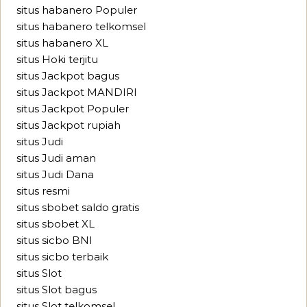
situs habanero Populer
situs habanero telkomsel
situs habanero XL
situs Hoki terjitu
situs Jackpot bagus
situs Jackpot MANDIRI
situs Jackpot Populer
situs Jackpot rupiah
situs Judi
situs Judi aman
situs Judi Dana
situs resmi
situs sbobet saldo gratis
situs sbobet XL
situs sicbo BNI
situs sicbo terbaik
situs Slot
situs Slot bagus
situs Slot telkomsel