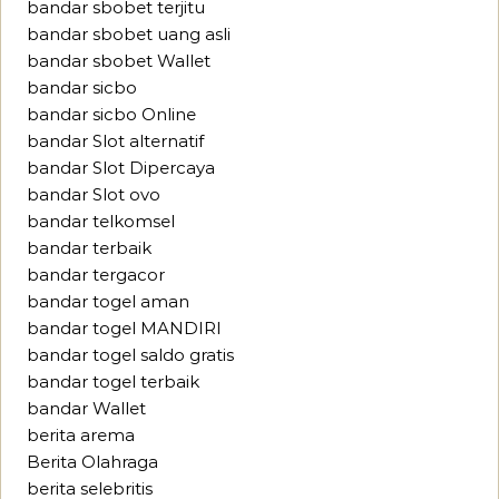
bandar sbobet terjitu
bandar sbobet uang asli
bandar sbobet Wallet
bandar sicbo
bandar sicbo Online
bandar Slot alternatif
bandar Slot Dipercaya
bandar Slot ovo
bandar telkomsel
bandar terbaik
bandar tergacor
bandar togel aman
bandar togel MANDIRI
bandar togel saldo gratis
bandar togel terbaik
bandar Wallet
berita arema
Berita Olahraga
berita selebritis