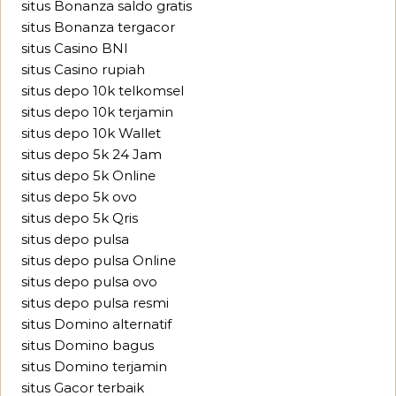
situs Bonanza saldo gratis
situs Bonanza tergacor
situs Casino BNI
situs Casino rupiah
situs depo 10k telkomsel
situs depo 10k terjamin
situs depo 10k Wallet
situs depo 5k 24 Jam
situs depo 5k Online
situs depo 5k ovo
situs depo 5k Qris
situs depo pulsa
situs depo pulsa Online
situs depo pulsa ovo
situs depo pulsa resmi
situs Domino alternatif
situs Domino bagus
situs Domino terjamin
situs Gacor terbaik