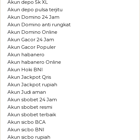
Akun depo 5k XL
Akun depo pulsa terjitu
Akun Domino 24 Jam
Akun Domino anti rungkat
Akun Domino Online
Akun Gacor 24 Jam
Akun Gacor Populer
Akun habanero
Akun habanero Online
Akun Hoki BNI
Akun Jackpot Qris
Akun Jackpot rupiah
Akun Judi aman
Akun sbobet 24 Jam
Akun sbobet resmi
Akun sbobet terbaik
Akun sicbo BCA
Akun sicbo BNI
Akun sicbo rupiah