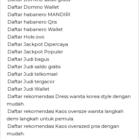
Daftar Domino Wallet
Daftar habanero MANDIRI
Daftar habanero Qris
Daftar habanero Wallet
Daftar Hoki ovo
Daftar Jackpot Dipercaya
Daftar Jackpot Populer
Daftar Judi bagus
Daftar Judi saldo gratis
Daftar Judi telkomsel
Daftar Judi tergacor
Daftar Judi Wallet
Daftar rekomendasi Dress wanita korea style dengan
mudah.
Daftar rekomendasi Kaos oversize wanita langkah
demi langkah untuk pemula.
Daftar rekomendasi Kaos oversized pria dengan
mudah.