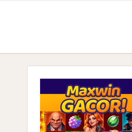
Skip to content