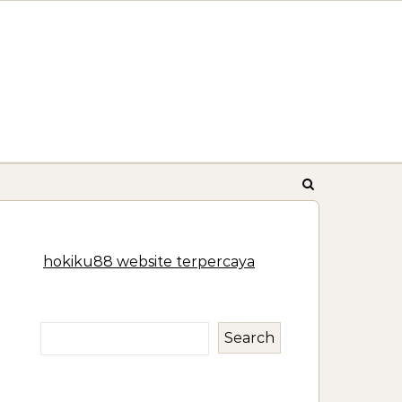
hokiku88 website terpercaya
Search