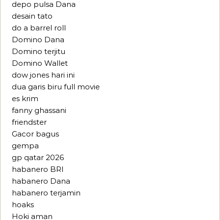
depo pulsa Dana
desain tato
do a barrel roll
Domino Dana
Domino terjitu
Domino Wallet
dow jones hari ini
dua garis biru full movie
es krim
fanny ghassani
friendster
Gacor bagus
gempa
gp qatar 2026
habanero BRI
habanero Dana
habanero terjamin
hoaks
Hoki aman