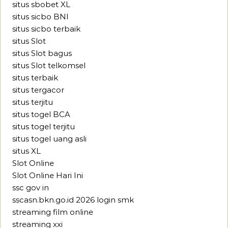
situs sbobet XL
situs sicbo BNI
situs sicbo terbaik
situs Slot
situs Slot bagus
situs Slot telkomsel
situs terbaik
situs tergacor
situs terjitu
situs togel BCA
situs togel terjitu
situs togel uang asli
situs XL
Slot Online
Slot Online Hari Ini
ssc gov in
sscasn.bkn.go.id 2026 login smk
streaming film online
streaming xxi