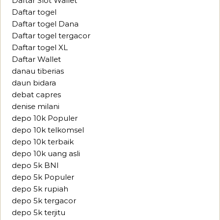
Daftar Slot Wallet
Daftar togel
Daftar togel Dana
Daftar togel tergacor
Daftar togel XL
Daftar Wallet
danau tiberias
daun bidara
debat capres
denise milani
depo 10k Populer
depo 10k telkomsel
depo 10k terbaik
depo 10k uang asli
depo 5k BNI
depo 5k Populer
depo 5k rupiah
depo 5k tergacor
depo 5k terjitu