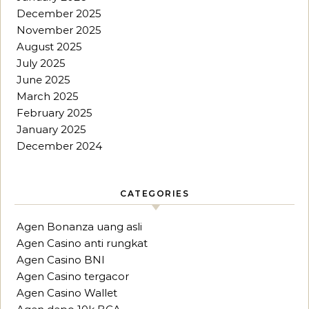
December 2025
November 2025
August 2025
July 2025
June 2025
March 2025
February 2025
January 2025
December 2024
CATEGORIES
Agen Bonanza uang asli
Agen Casino anti rungkat
Agen Casino BNI
Agen Casino tergacor
Agen Casino Wallet