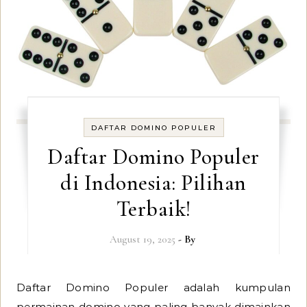
DAFTAR DOMINO POPULER
Daftar Domino Populer
di Indonesia: Pilihan
Terbaik!
August 19, 2025
- By
Daftar Domino Populer adalah kumpulan
permainan domino yang paling banyak dimainkan