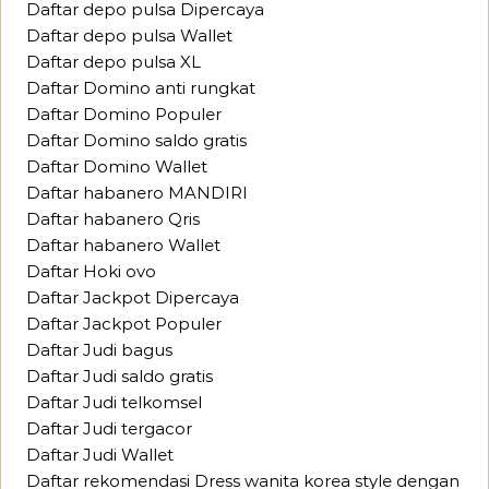
Daftar depo pulsa Dipercaya
Daftar depo pulsa Wallet
Daftar depo pulsa XL
Daftar Domino anti rungkat
Daftar Domino Populer
Daftar Domino saldo gratis
Daftar Domino Wallet
Daftar habanero MANDIRI
Daftar habanero Qris
Daftar habanero Wallet
Daftar Hoki ovo
Daftar Jackpot Dipercaya
Daftar Jackpot Populer
Daftar Judi bagus
Daftar Judi saldo gratis
Daftar Judi telkomsel
Daftar Judi tergacor
Daftar Judi Wallet
Daftar rekomendasi Dress wanita korea style dengan