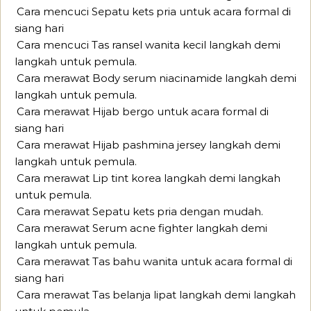
Cara mencuci Sepatu kets pria untuk acara formal di
siang hari
Cara mencuci Tas ransel wanita kecil langkah demi
langkah untuk pemula.
Cara merawat Body serum niacinamide langkah demi
langkah untuk pemula.
Cara merawat Hijab bergo untuk acara formal di
siang hari
Cara merawat Hijab pashmina jersey langkah demi
langkah untuk pemula.
Cara merawat Lip tint korea langkah demi langkah
untuk pemula.
Cara merawat Sepatu kets pria dengan mudah.
Cara merawat Serum acne fighter langkah demi
langkah untuk pemula.
Cara merawat Tas bahu wanita untuk acara formal di
siang hari
Cara merawat Tas belanja lipat langkah demi langkah