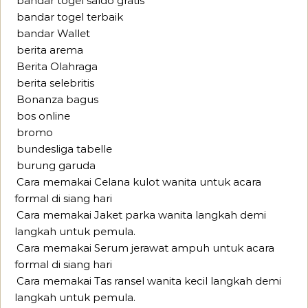
bandar togel saldo gratis
bandar togel terbaik
bandar Wallet
berita arema
Berita Olahraga
berita selebritis
Bonanza bagus
bos online
bromo
bundesliga tabelle
burung garuda
Cara memakai Celana kulot wanita untuk acara
formal di siang hari
Cara memakai Jaket parka wanita langkah demi
langkah untuk pemula.
Cara memakai Serum jerawat ampuh untuk acara
formal di siang hari
Cara memakai Tas ransel wanita kecil langkah demi
langkah untuk pemula.