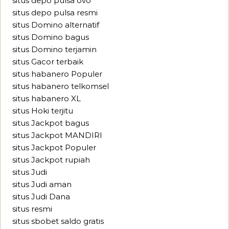
situs depo pulsa ovo
situs depo pulsa resmi
situs Domino alternatif
situs Domino bagus
situs Domino terjamin
situs Gacor terbaik
situs habanero Populer
situs habanero telkomsel
situs habanero XL
situs Hoki terjitu
situs Jackpot bagus
situs Jackpot MANDIRI
situs Jackpot Populer
situs Jackpot rupiah
situs Judi
situs Judi aman
situs Judi Dana
situs resmi
situs sbobet saldo gratis