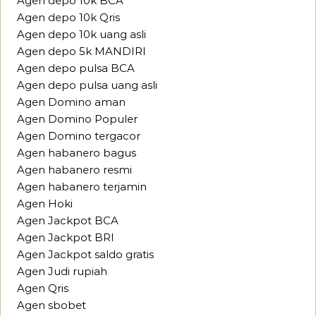
Agen depo 10k BCA
Agen depo 10k Qris
Agen depo 10k uang asli
Agen depo 5k MANDIRI
Agen depo pulsa BCA
Agen depo pulsa uang asli
Agen Domino aman
Agen Domino Populer
Agen Domino tergacor
Agen habanero bagus
Agen habanero resmi
Agen habanero terjamin
Agen Hoki
Agen Jackpot BCA
Agen Jackpot BRI
Agen Jackpot saldo gratis
Agen Judi rupiah
Agen Qris
Agen sbobet