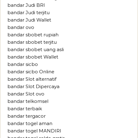
bandar Judi BRI
bandar Judi terjitu
bandar Judi Wallet
bandar ovo
bandar sbobet rupiah
bandar sbobet terjitu
bandar sbobet uang asli
bandar sbobet Wallet
bandar sicbo
bandar sicbo Online
bandar Slot alternatif
bandar Slot Dipercaya
bandar Slot ovo
bandar telkomsel
bandar terbaik
bandar tergacor
bandar togel aman
bandar togel MANDIRI