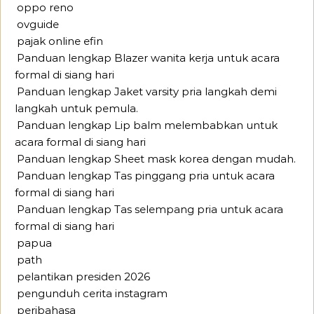
oppo reno
ovguide
pajak online efin
Panduan lengkap Blazer wanita kerja untuk acara
formal di siang hari
Panduan lengkap Jaket varsity pria langkah demi
langkah untuk pemula.
Panduan lengkap Lip balm melembabkan untuk
acara formal di siang hari
Panduan lengkap Sheet mask korea dengan mudah.
Panduan lengkap Tas pinggang pria untuk acara
formal di siang hari
Panduan lengkap Tas selempang pria untuk acara
formal di siang hari
papua
path
pelantikan presiden 2026
pengunduh cerita instagram
peribahasa