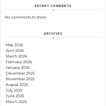
RECENT COMMENTS
No comments to show.
ARCHIVES
May 2026
April 2026
March 2026
February 2026
January 2026
December 2025
November 2025
August 2025
July 2025
June 2025
March 2025