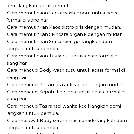
demi langkah untuk pemula.
Cara memutihkan Facial wash bpom untuk acara
formal di siang hari
Cara memutihkan Kaos distro pria dengan mudah.
Cara memutihkan Skincare organik dengan mudah.
Cara memutihkan Sunscreen gel langkah demi
langkah untuk pemula.
Cara memutihkan Tas serut untuk acara formal di
siang hari
Cara mencuci Body wash susu untuk acara formal di
siang hari
Cara mencuci Kacamata anti radiasi dengan mudah.
Cara mencuci Sepatu kets pria untuk acara formal di
siang hari
Cara mencuci Tas ransel wanita kecil langkah demi
langkah untuk pemula.
Cara merawat Body serum niacinamide langkah demi
langkah untuk pemula.