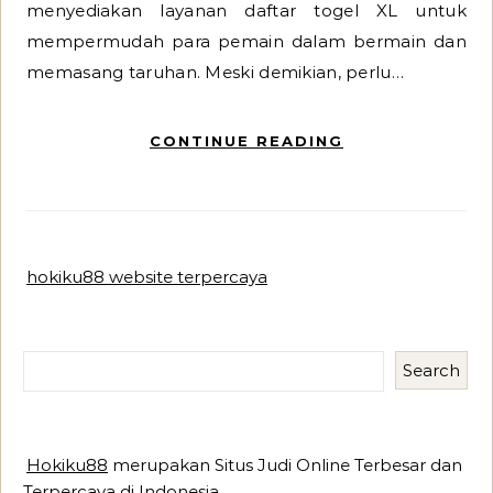
menyediakan layanan daftar togel XL untuk
mempermudah para pemain dalam bermain dan
memasang taruhan. Meski demikian, perlu…
CONTINUE READING
hokiku88 website terpercaya
Search
Hokiku88
merupakan Situs Judi Online Terbesar dan
Terpercaya di Indonesia.