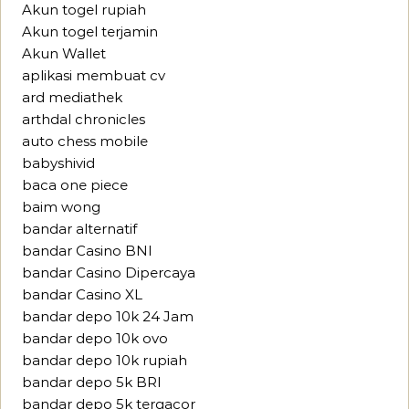
Akun togel rupiah
Akun togel terjamin
Akun Wallet
aplikasi membuat cv
ard mediathek
arthdal chronicles
auto chess mobile
babyshivid
baca one piece
baim wong
bandar alternatif
bandar Casino BNI
bandar Casino Dipercaya
bandar Casino XL
bandar depo 10k 24 Jam
bandar depo 10k ovo
bandar depo 10k rupiah
bandar depo 5k BRI
bandar depo 5k tergacor