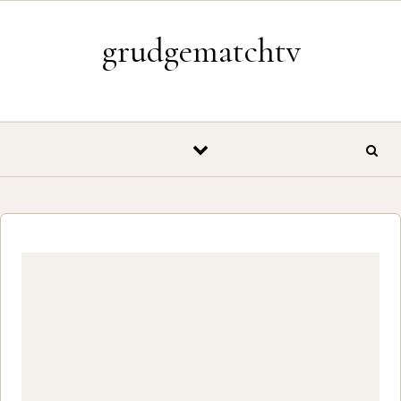
Skip to content
grudgematchtv