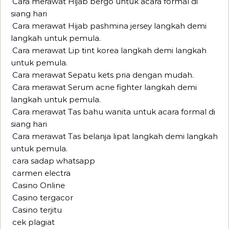
Cara merawat Hijab bergo untuk acara formal di
siang hari
Cara merawat Hijab pashmina jersey langkah demi
langkah untuk pemula.
Cara merawat Lip tint korea langkah demi langkah
untuk pemula.
Cara merawat Sepatu kets pria dengan mudah.
Cara merawat Serum acne fighter langkah demi
langkah untuk pemula.
Cara merawat Tas bahu wanita untuk acara formal di
siang hari
Cara merawat Tas belanja lipat langkah demi langkah
untuk pemula.
cara sadap whatsapp
carmen electra
Casino Online
Casino tergacor
Casino terjitu
cek plagiat