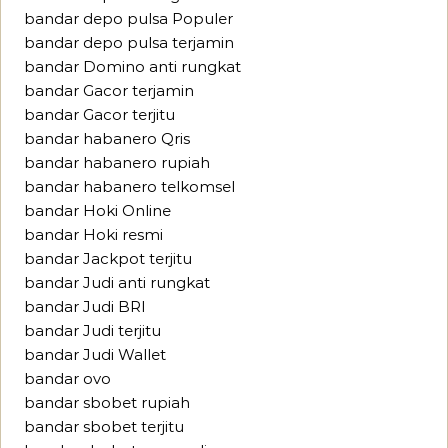
bandar depo pulsa Populer
bandar depo pulsa terjamin
bandar Domino anti rungkat
bandar Gacor terjamin
bandar Gacor terjitu
bandar habanero Qris
bandar habanero rupiah
bandar habanero telkomsel
bandar Hoki Online
bandar Hoki resmi
bandar Jackpot terjitu
bandar Judi anti rungkat
bandar Judi BRI
bandar Judi terjitu
bandar Judi Wallet
bandar ovo
bandar sbobet rupiah
bandar sbobet terjitu