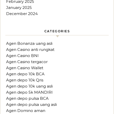
February 2025
January 2025
December 2024
CATEGORIES
Agen Bonanza uang asli
Agen Casino anti rungkat
Agen Casino BNI
Agen Casino tergacor
Agen Casino Wallet
Agen depo 10k BCA
Agen depo 10k Qris
Agen depo 10k uang asli
Agen depo 5k MANDIRI
Agen depo pulsa BCA
Agen depo pulsa uang asli
Agen Domino aman