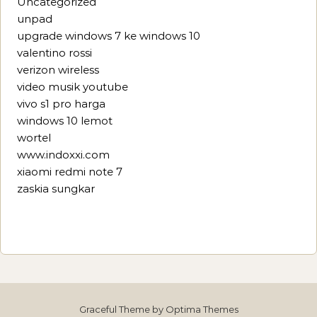
Uncategorized
unpad
upgrade windows 7 ke windows 10
valentino rossi
verizon wireless
video musik youtube
vivo s1 pro harga
windows 10 lemot
wortel
www.indoxxi.com
xiaomi redmi note 7
zaskia sungkar
Graceful Theme by
Optima Themes