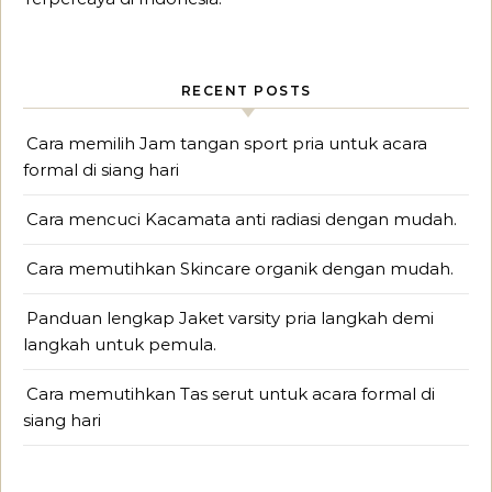
RECENT POSTS
Cara memilih Jam tangan sport pria untuk acara
formal di siang hari
Cara mencuci Kacamata anti radiasi dengan mudah.
Cara memutihkan Skincare organik dengan mudah.
Panduan lengkap Jaket varsity pria langkah demi
langkah untuk pemula.
Cara memutihkan Tas serut untuk acara formal di
siang hari