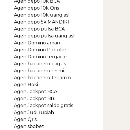
Agen depo 10k BCA
Agen depo 10k Qris
Agen depo 10k uang asli
Agen depo 5k MANDIRI
Agen depo pulsa BCA
Agen depo pulsa uang asli
Agen Domino aman
Agen Domino Populer
Agen Domino tergacor
Agen habanero bagus
Agen habanero resmi
Agen habanero terjamin
Agen Hoki
Agen Jackpot BCA
Agen Jackpot BRI
Agen Jackpot saldo gratis
Agen Judi rupiah
Agen Qris
Agen sbobet