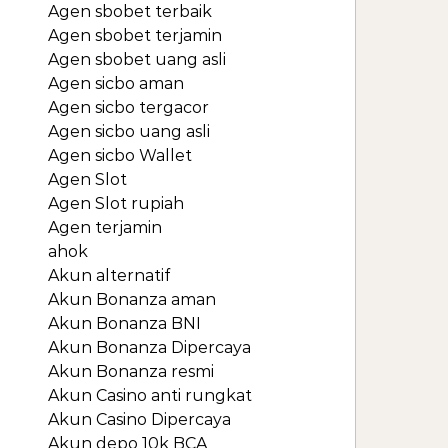
Agen sbobet terbaik
Agen sbobet terjamin
Agen sbobet uang asli
Agen sicbo aman
Agen sicbo tergacor
Agen sicbo uang asli
Agen sicbo Wallet
Agen Slot
Agen Slot rupiah
Agen terjamin
ahok
Akun alternatif
Akun Bonanza aman
Akun Bonanza BNI
Akun Bonanza Dipercaya
Akun Bonanza resmi
Akun Casino anti rungkat
Akun Casino Dipercaya
Akun depo 10k BCA