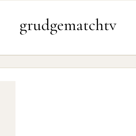
grudgematchtv