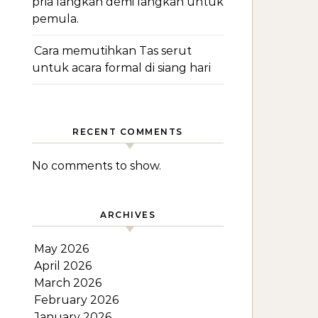
pria langkah demi langkah untuk
pemula.
Cara memutihkan Tas serut
untuk acara formal di siang hari
RECENT COMMENTS
No comments to show.
ARCHIVES
May 2026
April 2026
March 2026
February 2026
January 2026