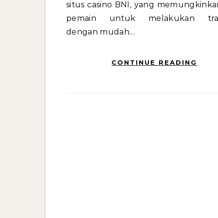
situs casino BNI, yang memungkinka
pemain untuk melakukan tran
dengan mudah…
CONTINUE READING