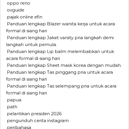
oppo reno
ovguide
pajak online efin
Panduan lengkap Blazer wanita kerja untuk acara
formal di siang hari
Panduan lengkap Jaket varsity pria langkah demi
langkah untuk pemula.
Panduan lengkap Lip balm melembabkan untuk
acara formal di siang hari
Panduan lengkap Sheet mask korea dengan mudah.
Panduan lengkap Tas pinggang pria untuk acara
formal di siang hari
Panduan lengkap Tas selempang pria untuk acara
formal di siang hari
papua
path
pelantikan presiden 2026
pengunduh cerita instagram
peribahasa