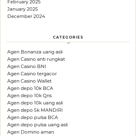
February 2025
January 2025
December 2024
CATEGORIES
Agen Bonanza uang asli
Agen Casino anti rungkat
Agen Casino BNI
Agen Casino tergacor
Agen Casino Wallet
Agen depo 10k BCA
Agen depo 10k Qris
Agen depo 10k uang asli
Agen depo 5k MANDIRI
Agen depo pulsa BCA
Agen depo pulsa uang asli
Agen Domino aman