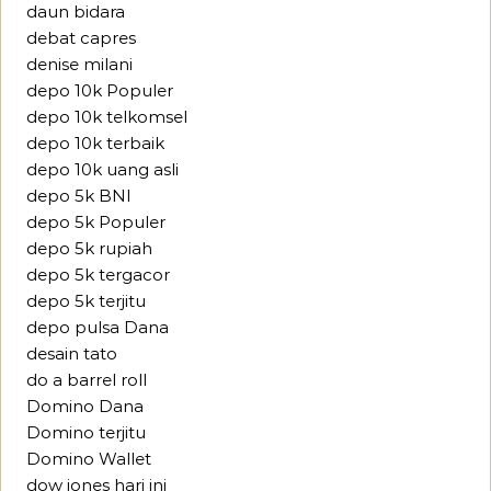
daun bidara
debat capres
denise milani
depo 10k Populer
depo 10k telkomsel
depo 10k terbaik
depo 10k uang asli
depo 5k BNI
depo 5k Populer
depo 5k rupiah
depo 5k tergacor
depo 5k terjitu
depo pulsa Dana
desain tato
do a barrel roll
Domino Dana
Domino terjitu
Domino Wallet
dow jones hari ini