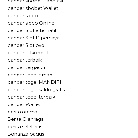
bandar sbobet uang asli
bandar sbobet Wallet
bandar sicbo
bandar sicbo Online
bandar Slot alternatif
bandar Slot Dipercaya
bandar Slot ovo
bandar telkomsel
bandar terbaik
bandar tergacor
bandar togel aman
bandar togel MANDIRI
bandar togel saldo gratis
bandar togel terbaik
bandar Wallet
berita arema
Berita Olahraga
berita selebritis
Bonanza bagus