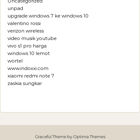
Uncategorized
unpad
upgrade windows 7 ke windows 10
valentino rossi
verizon wireless
video musik youtube
vivo s1 pro harga
windows 10 lemot
wortel
www.indoxxi.com
xiaomi redmi note 7
zaskia sungkar
Graceful Theme by
Optima Themes