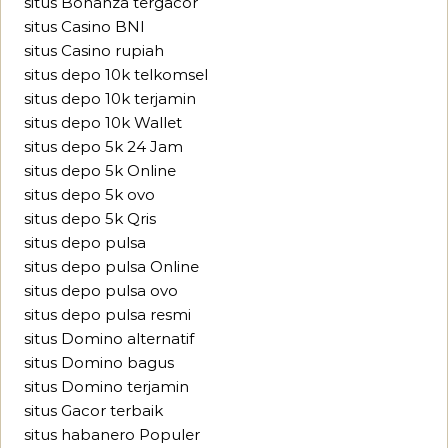
situs Bonanza tergacor
situs Casino BNI
situs Casino rupiah
situs depo 10k telkomsel
situs depo 10k terjamin
situs depo 10k Wallet
situs depo 5k 24 Jam
situs depo 5k Online
situs depo 5k ovo
situs depo 5k Qris
situs depo pulsa
situs depo pulsa Online
situs depo pulsa ovo
situs depo pulsa resmi
situs Domino alternatif
situs Domino bagus
situs Domino terjamin
situs Gacor terbaik
situs habanero Populer