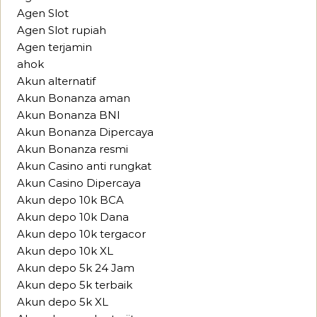
Agen Slot
Agen Slot rupiah
Agen terjamin
ahok
Akun alternatif
Akun Bonanza aman
Akun Bonanza BNI
Akun Bonanza Dipercaya
Akun Bonanza resmi
Akun Casino anti rungkat
Akun Casino Dipercaya
Akun depo 10k BCA
Akun depo 10k Dana
Akun depo 10k tergacor
Akun depo 10k XL
Akun depo 5k 24 Jam
Akun depo 5k terbaik
Akun depo 5k XL