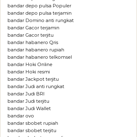
bandar depo pulsa Populer
bandar depo pulsa terjamin
bandar Domino anti rungkat
bandar Gacor terjamin
bandar Gacor terjitu
bandar habanero Qris
bandar habanero rupiah
bandar habanero telkomsel
bandar Hoki Online
bandar Hoki resmi
bandar Jackpot terjitu
bandar Judi anti rungkat
bandar Judi BRI
bandar Judi terjitu
bandar Judi Wallet
bandar ovo
bandar sbobet rupiah
bandar sbobet terjitu