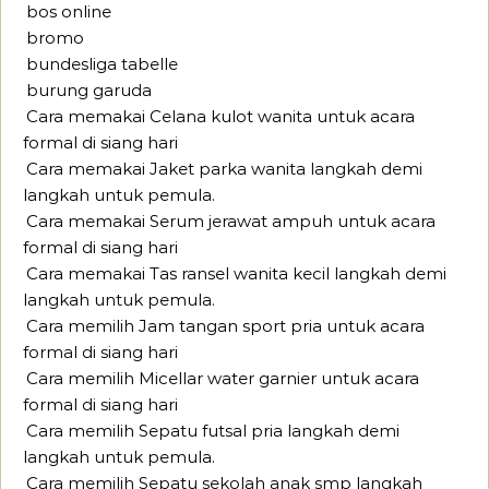
bos online
bromo
bundesliga tabelle
burung garuda
Cara memakai Celana kulot wanita untuk acara
formal di siang hari
Cara memakai Jaket parka wanita langkah demi
langkah untuk pemula.
Cara memakai Serum jerawat ampuh untuk acara
formal di siang hari
Cara memakai Tas ransel wanita kecil langkah demi
langkah untuk pemula.
Cara memilih Jam tangan sport pria untuk acara
formal di siang hari
Cara memilih Micellar water garnier untuk acara
formal di siang hari
Cara memilih Sepatu futsal pria langkah demi
langkah untuk pemula.
Cara memilih Sepatu sekolah anak smp langkah