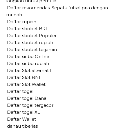
langkah untuk pemula.
Daftar rekomendasi Sepatu futsal pria dengan
mudah.
Daftar rupiah
Daftar sbobet BRI
Daftar sbobet Populer
Daftar sbobet rupiah
Daftar sbobet terjamin
Daftar sicbo Online
Daftar sicbo rupiah
Daftar Slot alternatif
Daftar Slot BNI
Daftar Slot Wallet
Daftar togel
Daftar togel Dana
Daftar togel tergacor
Daftar togel XL
Daftar Wallet
danau tiberias