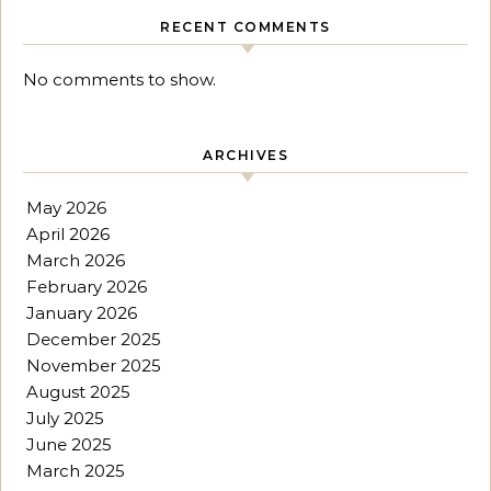
RECENT COMMENTS
No comments to show.
ARCHIVES
May 2026
April 2026
March 2026
February 2026
January 2026
December 2025
November 2025
August 2025
July 2025
June 2025
March 2025