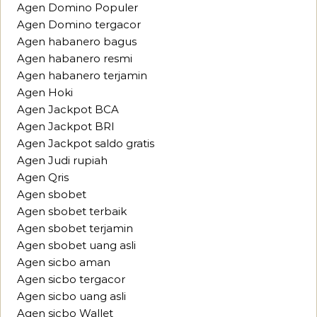
Agen Domino Populer
Agen Domino tergacor
Agen habanero bagus
Agen habanero resmi
Agen habanero terjamin
Agen Hoki
Agen Jackpot BCA
Agen Jackpot BRI
Agen Jackpot saldo gratis
Agen Judi rupiah
Agen Qris
Agen sbobet
Agen sbobet terbaik
Agen sbobet terjamin
Agen sbobet uang asli
Agen sicbo aman
Agen sicbo tergacor
Agen sicbo uang asli
Agen sicbo Wallet