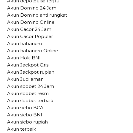
Akun depo pulsa terjitu
Akun Domino 24 Jam
Akun Domino anti rungkat
Akun Domino Online
Akun Gacor 24 Jam
Akun Gacor Populer
Akun habanero
Akun habanero Online
Akun Hoki BNI
Akun Jackpot Qris
Akun Jackpot rupiah
Akun Judi aman
Akun sbobet 24 Jam
Akun sbobet resmi
Akun sbobet terbaik
Akun sicbo BCA
Akun sicbo BNI
Akun sicbo rupiah
Akun terbaik