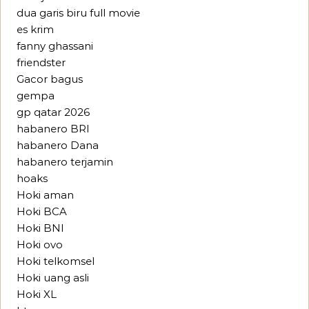
dua garis biru full movie
es krim
fanny ghassani
friendster
Gacor bagus
gempa
gp qatar 2026
habanero BRI
habanero Dana
habanero terjamin
hoaks
Hoki aman
Hoki BCA
Hoki BNI
Hoki ovo
Hoki telkomsel
Hoki uang asli
Hoki XL