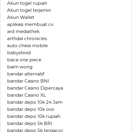
Akun togel rupiah
Akun togel terjamin
Akun Wallet
aplikasi membuat cv
ard mediathek
arthdal chronicles
auto chess mobile
babyshivid
baca one piece
baim wong
bandar alternatif
bandar Casino BNI
bandar Casino Dipercaya
bandar Casino XL
bandar depo 10k 24 Jam
bandar depo 10k ovo
bandar depo 10k rupiah
bandar depo 5k BRI
bandar depo 5k tergacor