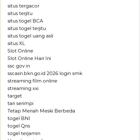
situs tergacor
situs terjitu
situs togel BCA
situs togel terjitu
situs togel uang asli
situs XL
Slot Online
Slot Online Hari Ini
ssc gov in
sscasn.bkn.go.id 2026 login smk
streaming film online
streaming xxi
target
tari serimpi
Tetap Meriah Meski Berbeda
togel BNI
togel Qris
togel terjamin