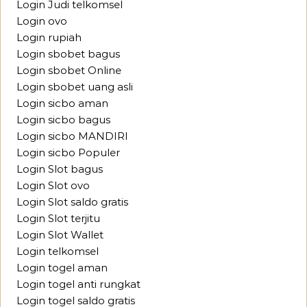
Login Judi telkomsel
Login ovo
Login rupiah
Login sbobet bagus
Login sbobet Online
Login sbobet uang asli
Login sicbo aman
Login sicbo bagus
Login sicbo MANDIRI
Login sicbo Populer
Login Slot bagus
Login Slot ovo
Login Slot saldo gratis
Login Slot terjitu
Login Slot Wallet
Login telkomsel
Login togel aman
Login togel anti rungkat
Login togel saldo gratis