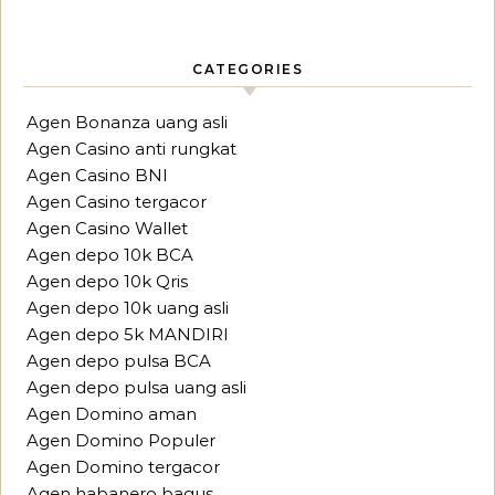
CATEGORIES
Agen Bonanza uang asli
Agen Casino anti rungkat
Agen Casino BNI
Agen Casino tergacor
Agen Casino Wallet
Agen depo 10k BCA
Agen depo 10k Qris
Agen depo 10k uang asli
Agen depo 5k MANDIRI
Agen depo pulsa BCA
Agen depo pulsa uang asli
Agen Domino aman
Agen Domino Populer
Agen Domino tergacor
Agen habanero bagus