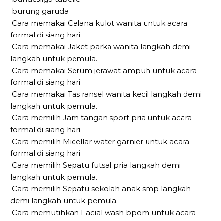
burung garuda
Cara memakai Celana kulot wanita untuk acara
formal di siang hari
Cara memakai Jaket parka wanita langkah demi
langkah untuk pemula.
Cara memakai Serum jerawat ampuh untuk acara
formal di siang hari
Cara memakai Tas ransel wanita kecil langkah demi
langkah untuk pemula.
Cara memilih Jam tangan sport pria untuk acara
formal di siang hari
Cara memilih Micellar water garnier untuk acara
formal di siang hari
Cara memilih Sepatu futsal pria langkah demi
langkah untuk pemula.
Cara memilih Sepatu sekolah anak smp langkah
demi langkah untuk pemula.
Cara memutihkan Facial wash bpom untuk acara