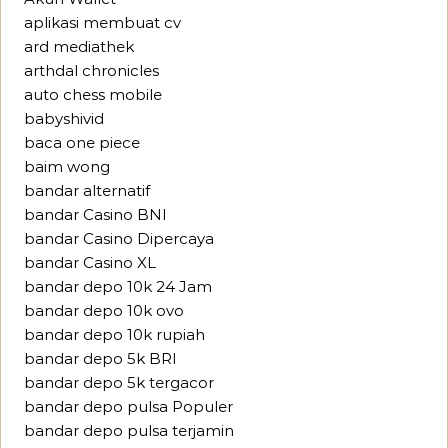
aplikasi membuat cv
ard mediathek
arthdal chronicles
auto chess mobile
babyshivid
baca one piece
baim wong
bandar alternatif
bandar Casino BNI
bandar Casino Dipercaya
bandar Casino XL
bandar depo 10k 24 Jam
bandar depo 10k ovo
bandar depo 10k rupiah
bandar depo 5k BRI
bandar depo 5k tergacor
bandar depo pulsa Populer
bandar depo pulsa terjamin