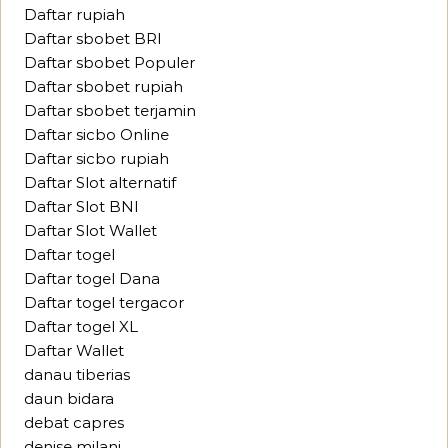
Daftar rupiah
Daftar sbobet BRI
Daftar sbobet Populer
Daftar sbobet rupiah
Daftar sbobet terjamin
Daftar sicbo Online
Daftar sicbo rupiah
Daftar Slot alternatif
Daftar Slot BNI
Daftar Slot Wallet
Daftar togel
Daftar togel Dana
Daftar togel tergacor
Daftar togel XL
Daftar Wallet
danau tiberias
daun bidara
debat capres
denise milani