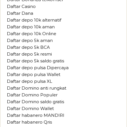
Daftar Casino
Daftar Dana
Daftar depo 10k alternatif
Daftar depo 10k aman
Daftar depo 10k Online
Daftar depo 5k aman
Daftar depo 5k BCA
Daftar depo 5k resmi
Daftar depo 5k saldo gratis
Daftar depo pulsa Dipercaya
Daftar depo pulsa Wallet
Daftar depo pulsa XL
Daftar Domino anti rungkat
Daftar Domino Populer
Daftar Domino saldo gratis
Daftar Domino Wallet
Daftar habanero MANDIRI
Daftar habanero Qris