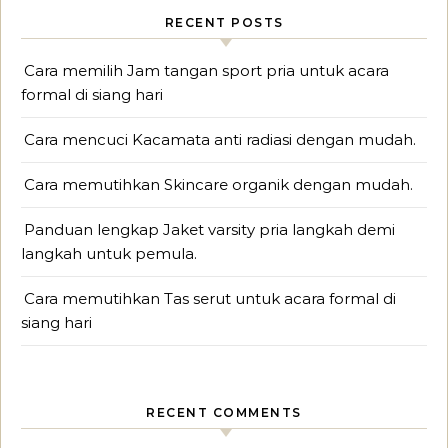
RECENT POSTS
Cara memilih Jam tangan sport pria untuk acara
formal di siang hari
Cara mencuci Kacamata anti radiasi dengan mudah.
Cara memutihkan Skincare organik dengan mudah.
Panduan lengkap Jaket varsity pria langkah demi
langkah untuk pemula.
Cara memutihkan Tas serut untuk acara formal di
siang hari
RECENT COMMENTS