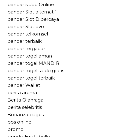
bandar sicbo Online
bandar Slot alternatif
bandar Slot Dipercaya
bandar Slot ovo
bandar telkomsel
bandar terbaik
bandar tergacor
bandar togel aman
bandar togel MANDIRI
bandar togel saldo gratis
bandar togel terbaik
bandar Wallet
berita arema
Berita Olahraga
berita selebritis
Bonanza bagus
bos online
bromo
bundesliga tabelle