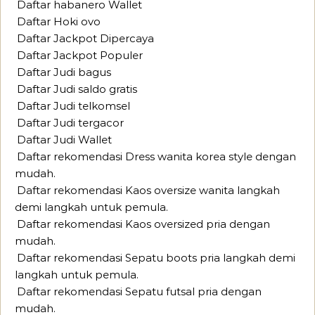
Daftar habanero Wallet
Daftar Hoki ovo
Daftar Jackpot Dipercaya
Daftar Jackpot Populer
Daftar Judi bagus
Daftar Judi saldo gratis
Daftar Judi telkomsel
Daftar Judi tergacor
Daftar Judi Wallet
Daftar rekomendasi Dress wanita korea style dengan
mudah.
Daftar rekomendasi Kaos oversize wanita langkah
demi langkah untuk pemula.
Daftar rekomendasi Kaos oversized pria dengan
mudah.
Daftar rekomendasi Sepatu boots pria langkah demi
langkah untuk pemula.
Daftar rekomendasi Sepatu futsal pria dengan
mudah.