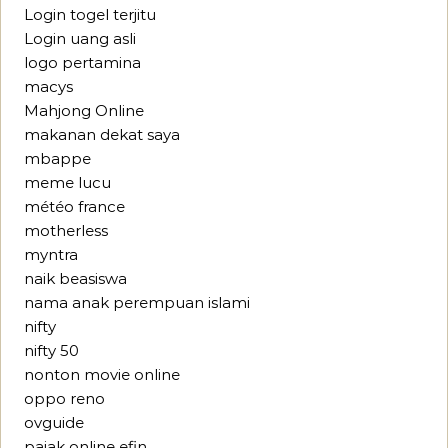
Login togel terjitu
Login uang asli
logo pertamina
macys
Mahjong Online
makanan dekat saya
mbappe
meme lucu
météo france
motherless
myntra
naik beasiswa
nama anak perempuan islami
nifty
nifty 50
nonton movie online
oppo reno
ovguide
pajak online efin