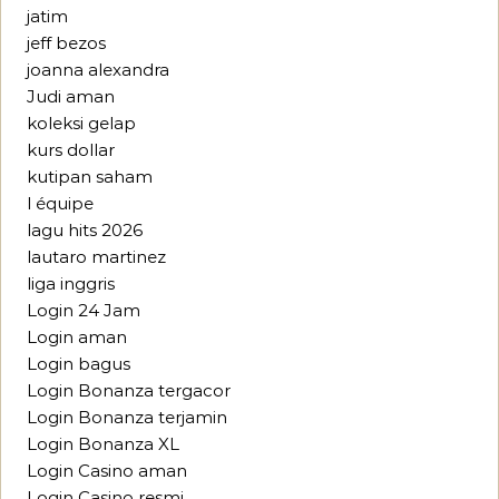
jatim
jeff bezos
joanna alexandra
Judi aman
koleksi gelap
kurs dollar
kutipan saham
l équipe
lagu hits 2026
lautaro martinez
liga inggris
Login 24 Jam
Login aman
Login bagus
Login Bonanza tergacor
Login Bonanza terjamin
Login Bonanza XL
Login Casino aman
Login Casino resmi