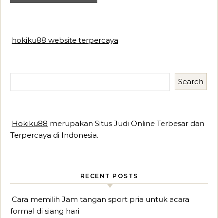
hokiku88 website terpercaya
Search
Hokiku88
merupakan Situs Judi Online Terbesar dan
Terpercaya di Indonesia.
RECENT POSTS
Cara memilih Jam tangan sport pria untuk acara
formal di siang hari