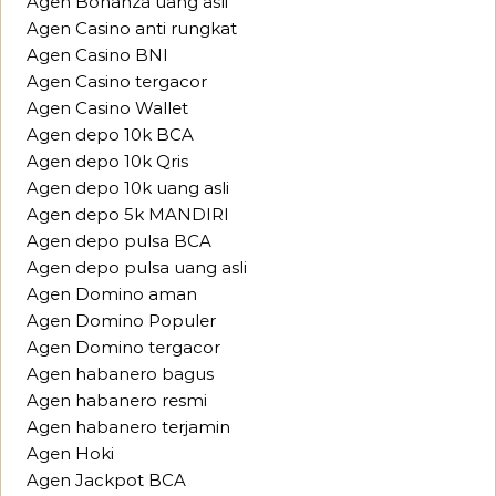
Agen Bonanza uang asli
Agen Casino anti rungkat
Agen Casino BNI
Agen Casino tergacor
Agen Casino Wallet
Agen depo 10k BCA
Agen depo 10k Qris
Agen depo 10k uang asli
Agen depo 5k MANDIRI
Agen depo pulsa BCA
Agen depo pulsa uang asli
Agen Domino aman
Agen Domino Populer
Agen Domino tergacor
Agen habanero bagus
Agen habanero resmi
Agen habanero terjamin
Agen Hoki
Agen Jackpot BCA