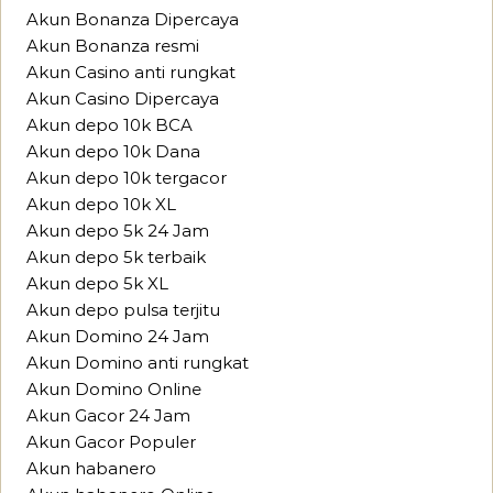
Akun Bonanza Dipercaya
Akun Bonanza resmi
Akun Casino anti rungkat
Akun Casino Dipercaya
Akun depo 10k BCA
Akun depo 10k Dana
Akun depo 10k tergacor
Akun depo 10k XL
Akun depo 5k 24 Jam
Akun depo 5k terbaik
Akun depo 5k XL
Akun depo pulsa terjitu
Akun Domino 24 Jam
Akun Domino anti rungkat
Akun Domino Online
Akun Gacor 24 Jam
Akun Gacor Populer
Akun habanero