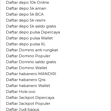
Daftar depo 10k Online
Daftar depo 5k aman
Daftar depo 5k BCA
Daftar depo 5k resmi
Daftar depo 5k saldo gratis
Daftar depo pulsa Dipercaya
Daftar depo pulsa Wallet
Daftar depo pulsa XL
Daftar Domino anti rungkat
Daftar Domino Populer
Daftar Domino saldo gratis
Daftar Domino Wallet
Daftar habanero MANDIRI
Daftar habanero Qris
Daftar habanero Wallet
Daftar Hoki ovo
Daftar Jackpot Dipercaya
Daftar Jackpot Populer
Daftar Judi bagus