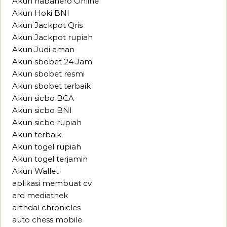
Akun habanero Online
Akun Hoki BNI
Akun Jackpot Qris
Akun Jackpot rupiah
Akun Judi aman
Akun sbobet 24 Jam
Akun sbobet resmi
Akun sbobet terbaik
Akun sicbo BCA
Akun sicbo BNI
Akun sicbo rupiah
Akun terbaik
Akun togel rupiah
Akun togel terjamin
Akun Wallet
aplikasi membuat cv
ard mediathek
arthdal chronicles
auto chess mobile