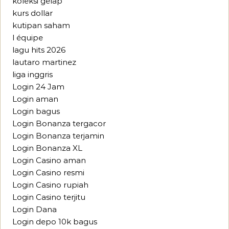
koleksi gelap
kurs dollar
kutipan saham
l équipe
lagu hits 2026
lautaro martinez
liga inggris
Login 24 Jam
Login aman
Login bagus
Login Bonanza tergacor
Login Bonanza terjamin
Login Bonanza XL
Login Casino aman
Login Casino resmi
Login Casino rupiah
Login Casino terjitu
Login Dana
Login depo 10k bagus