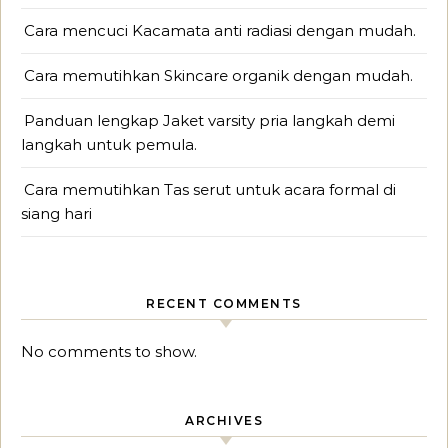
Cara mencuci Kacamata anti radiasi dengan mudah.
Cara memutihkan Skincare organik dengan mudah.
Panduan lengkap Jaket varsity pria langkah demi
langkah untuk pemula.
Cara memutihkan Tas serut untuk acara formal di
siang hari
RECENT COMMENTS
No comments to show.
ARCHIVES