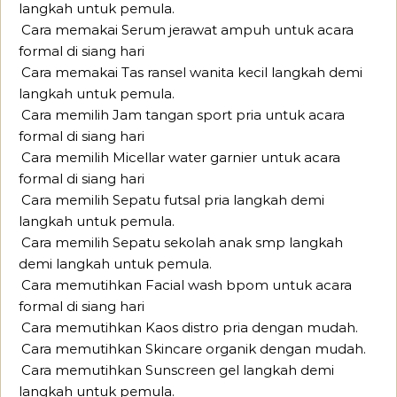
langkah untuk pemula.
Cara memakai Serum jerawat ampuh untuk acara
formal di siang hari
Cara memakai Tas ransel wanita kecil langkah demi
langkah untuk pemula.
Cara memilih Jam tangan sport pria untuk acara
formal di siang hari
Cara memilih Micellar water garnier untuk acara
formal di siang hari
Cara memilih Sepatu futsal pria langkah demi
langkah untuk pemula.
Cara memilih Sepatu sekolah anak smp langkah
demi langkah untuk pemula.
Cara memutihkan Facial wash bpom untuk acara
formal di siang hari
Cara memutihkan Kaos distro pria dengan mudah.
Cara memutihkan Skincare organik dengan mudah.
Cara memutihkan Sunscreen gel langkah demi
langkah untuk pemula.