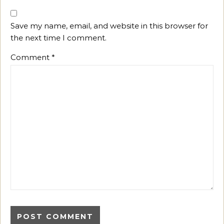
Save my name, email, and website in this browser for
the next time I comment.
Comment
*