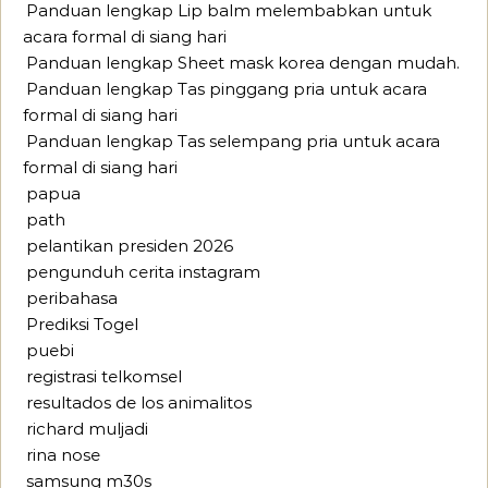
Panduan lengkap Lip balm melembabkan untuk
acara formal di siang hari
Panduan lengkap Sheet mask korea dengan mudah.
Panduan lengkap Tas pinggang pria untuk acara
formal di siang hari
Panduan lengkap Tas selempang pria untuk acara
formal di siang hari
papua
path
pelantikan presiden 2026
pengunduh cerita instagram
peribahasa
Prediksi Togel
puebi
registrasi telkomsel
resultados de los animalitos
richard muljadi
rina nose
samsung m30s