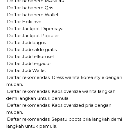
Daftar habanero MANDIRI
Daftar habanero Qris
Daftar habanero Wallet
Daftar Hoki ovo
Daftar Jackpot Dipercaya
Daftar Jackpot Populer
Daftar Judi bagus
Daftar Judi saldo gratis
Daftar Judi telkomsel
Daftar Judi tergacor
Daftar Judi Wallet
Daftar rekomendasi Dress wanita korea style dengan
mudah.
Daftar rekomendasi Kaos oversize wanita langkah
demi langkah untuk pemula.
Daftar rekomendasi Kaos oversized pria dengan
mudah.
Daftar rekomendasi Sepatu boots pria langkah demi
langkah untuk pemula.