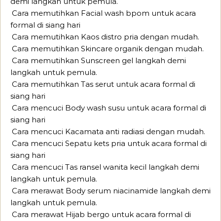
demi langkah untuk pemula.
Cara memutihkan Facial wash bpom untuk acara
formal di siang hari
Cara memutihkan Kaos distro pria dengan mudah.
Cara memutihkan Skincare organik dengan mudah.
Cara memutihkan Sunscreen gel langkah demi
langkah untuk pemula.
Cara memutihkan Tas serut untuk acara formal di
siang hari
Cara mencuci Body wash susu untuk acara formal di
siang hari
Cara mencuci Kacamata anti radiasi dengan mudah.
Cara mencuci Sepatu kets pria untuk acara formal di
siang hari
Cara mencuci Tas ransel wanita kecil langkah demi
langkah untuk pemula.
Cara merawat Body serum niacinamide langkah demi
langkah untuk pemula.
Cara merawat Hijab bergo untuk acara formal di