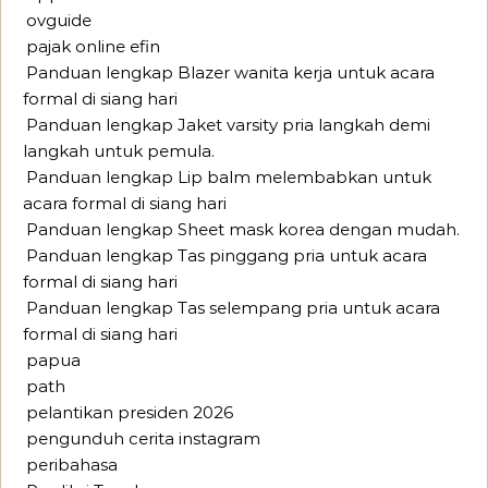
ovguide
pajak online efin
Panduan lengkap Blazer wanita kerja untuk acara
formal di siang hari
Panduan lengkap Jaket varsity pria langkah demi
langkah untuk pemula.
Panduan lengkap Lip balm melembabkan untuk
acara formal di siang hari
Panduan lengkap Sheet mask korea dengan mudah.
Panduan lengkap Tas pinggang pria untuk acara
formal di siang hari
Panduan lengkap Tas selempang pria untuk acara
formal di siang hari
papua
path
pelantikan presiden 2026
pengunduh cerita instagram
peribahasa