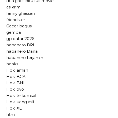
dua garis biru full movie
es krim
fanny ghassani
friendster
Gacor bagus
gempa
gp qatar 2026
habanero BRI
habanero Dana
habanero terjamin
hoaks
Hoki aman
Hoki BCA
Hoki BNI
Hoki ovo
Hoki telkomsel
Hoki uang asli
Hoki XL
htm