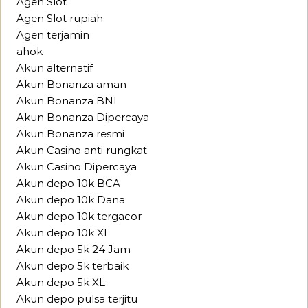
Agen Slot
Agen Slot rupiah
Agen terjamin
ahok
Akun alternatif
Akun Bonanza aman
Akun Bonanza BNI
Akun Bonanza Dipercaya
Akun Bonanza resmi
Akun Casino anti rungkat
Akun Casino Dipercaya
Akun depo 10k BCA
Akun depo 10k Dana
Akun depo 10k tergacor
Akun depo 10k XL
Akun depo 5k 24 Jam
Akun depo 5k terbaik
Akun depo 5k XL
Akun depo pulsa terjitu