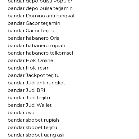
bandar depo pulsa Populer
bandar depo pulsa terjamin
bandar Domino anti rungkat
bandar Gacor terjamin
bandar Gacor terjitu
bandar habanero Qris
bandar habanero rupiah
bandar habanero telkomsel
bandar Hoki Online
bandar Hoki resmi
bandar Jackpot terjitu
bandar Judi anti rungkat
bandar Judi BRI
bandar Judi terjitu
bandar Judi Wallet
bandar ovo
bandar sbobet rupiah
bandar sbobet terjitu
bandar sbobet uang asli