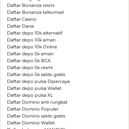
Daftar Bonanza resmi
Daftar Bonanza telkomsel
Daftar Casino
Daftar Dana
Daftar depo 10k alternatif
Daftar depo 10k aman
Daftar depo 10k Online
Daftar depo 5k aman
Daftar depo 5k BCA
Daftar depo 5k resmi
Daftar depo 5k saldo gratis
Daftar depo pulsa Dipercaya
Daftar depo pulsa Wallet
Daftar depo pulsa XL
Daftar Domino anti rungkat
Daftar Domino Populer
Daftar Domino saldo gratis
Daftar Domino Wallet