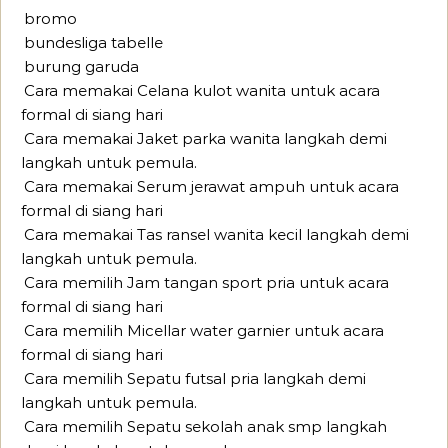
bromo
bundesliga tabelle
burung garuda
Cara memakai Celana kulot wanita untuk acara
formal di siang hari
Cara memakai Jaket parka wanita langkah demi
langkah untuk pemula.
Cara memakai Serum jerawat ampuh untuk acara
formal di siang hari
Cara memakai Tas ransel wanita kecil langkah demi
langkah untuk pemula.
Cara memilih Jam tangan sport pria untuk acara
formal di siang hari
Cara memilih Micellar water garnier untuk acara
formal di siang hari
Cara memilih Sepatu futsal pria langkah demi
langkah untuk pemula.
Cara memilih Sepatu sekolah anak smp langkah