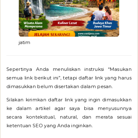
jatim
Sepertinya Anda menuliskan instruksi “Masukan
semua link berikut ini”, tetapi daftar link yang harus
dimasukkan belum disertakan dalam pesan.
Silakan kirimkan daftar link yang ingin dimasukkan
ke dalam artikel agar saya bisa menyusunnya
secara kontekstual, natural, dan merata sesuai
ketentuan SEO yang Anda inginkan.