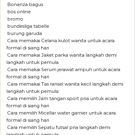
Bonanza bagus
bos online
bromo
bundesliga tabelle
burung garuda
Cara memakai Celana kulot wanita untuk acara
formal di siang hari
Cara memakai Jaket parka wanita langkah demi
langkah untuk pemula.
Cara memakai Serum jerawat ampuh untuk acara
formal di siang hari
Cara memakai Tas ransel wanita kecil langkah demi
langkah untuk pemula.
Cara memilih Jam tangan sport pria untuk acara
formal di siang hari
Cara memilih Micellar water garnier untuk acara
formal di siang hari
Cara memilih Sepatu futsal pria langkah demi
langkah untuk pemula.