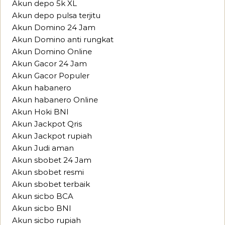
Akun depo 5k XL
Akun depo pulsa terjitu
Akun Domino 24 Jam
Akun Domino anti rungkat
Akun Domino Online
Akun Gacor 24 Jam
Akun Gacor Populer
Akun habanero
Akun habanero Online
Akun Hoki BNI
Akun Jackpot Qris
Akun Jackpot rupiah
Akun Judi aman
Akun sbobet 24 Jam
Akun sbobet resmi
Akun sbobet terbaik
Akun sicbo BCA
Akun sicbo BNI
Akun sicbo rupiah