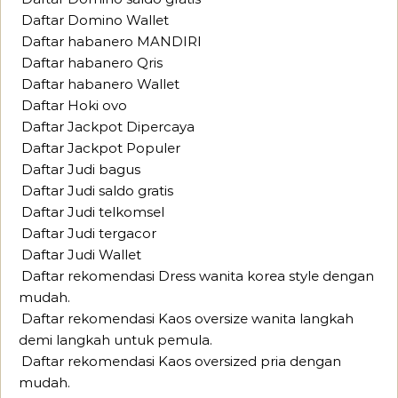
Daftar Domino Wallet
Daftar habanero MANDIRI
Daftar habanero Qris
Daftar habanero Wallet
Daftar Hoki ovo
Daftar Jackpot Dipercaya
Daftar Jackpot Populer
Daftar Judi bagus
Daftar Judi saldo gratis
Daftar Judi telkomsel
Daftar Judi tergacor
Daftar Judi Wallet
Daftar rekomendasi Dress wanita korea style dengan
mudah.
Daftar rekomendasi Kaos oversize wanita langkah
demi langkah untuk pemula.
Daftar rekomendasi Kaos oversized pria dengan
mudah.