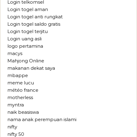
Login telkomsel
Login togel aman
Login togel anti rungkat
Login togel saldo gratis
Login togel terjitu
Login uang asli
logo pertamina
macys
Mahjong Online
makanan dekat saya
mbappe
meme lucu
météo france
motherless
myntra
naik beasiswa
nama anak perempuan islami
nifty
nifty 50