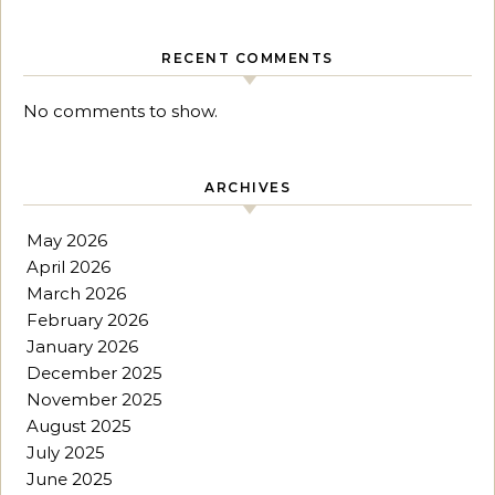
RECENT COMMENTS
No comments to show.
ARCHIVES
May 2026
April 2026
March 2026
February 2026
January 2026
December 2025
November 2025
August 2025
July 2025
June 2025