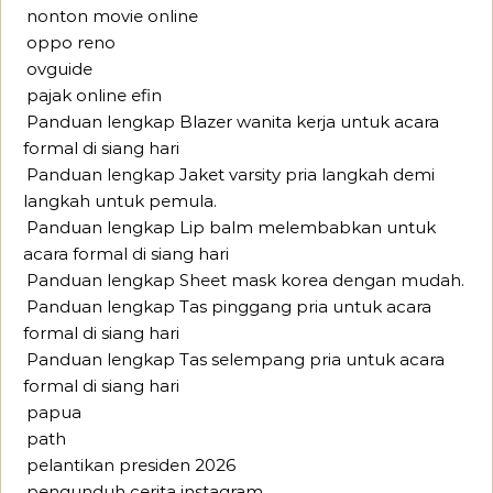
nonton movie online
oppo reno
ovguide
pajak online efin
Panduan lengkap Blazer wanita kerja untuk acara
formal di siang hari
Panduan lengkap Jaket varsity pria langkah demi
langkah untuk pemula.
Panduan lengkap Lip balm melembabkan untuk
acara formal di siang hari
Panduan lengkap Sheet mask korea dengan mudah.
Panduan lengkap Tas pinggang pria untuk acara
formal di siang hari
Panduan lengkap Tas selempang pria untuk acara
formal di siang hari
papua
path
pelantikan presiden 2026
pengunduh cerita instagram