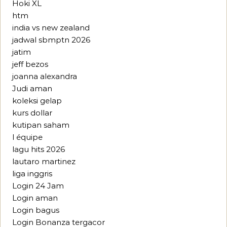
Hoki XL
htm
india vs new zealand
jadwal sbmptn 2026
jatim
jeff bezos
joanna alexandra
Judi aman
koleksi gelap
kurs dollar
kutipan saham
l équipe
lagu hits 2026
lautaro martinez
liga inggris
Login 24 Jam
Login aman
Login bagus
Login Bonanza tergacor