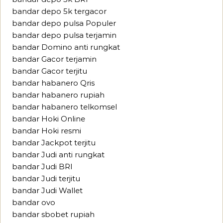
bandar depo 5k tergacor
bandar depo pulsa Populer
bandar depo pulsa terjamin
bandar Domino anti rungkat
bandar Gacor terjamin
bandar Gacor terjitu
bandar habanero Qris
bandar habanero rupiah
bandar habanero telkomsel
bandar Hoki Online
bandar Hoki resmi
bandar Jackpot terjitu
bandar Judi anti rungkat
bandar Judi BRI
bandar Judi terjitu
bandar Judi Wallet
bandar ovo
bandar sbobet rupiah