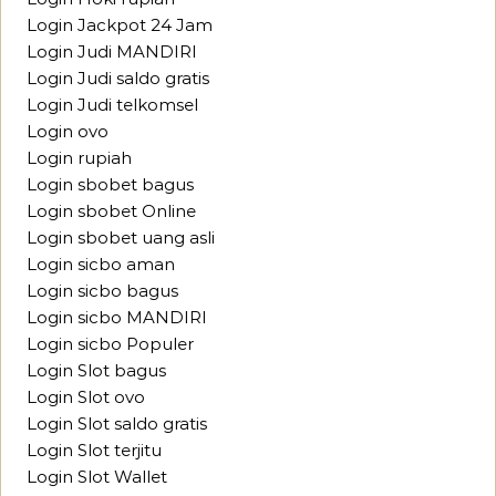
Login Jackpot 24 Jam
Login Judi MANDIRI
Login Judi saldo gratis
Login Judi telkomsel
Login ovo
Login rupiah
Login sbobet bagus
Login sbobet Online
Login sbobet uang asli
Login sicbo aman
Login sicbo bagus
Login sicbo MANDIRI
Login sicbo Populer
Login Slot bagus
Login Slot ovo
Login Slot saldo gratis
Login Slot terjitu
Login Slot Wallet