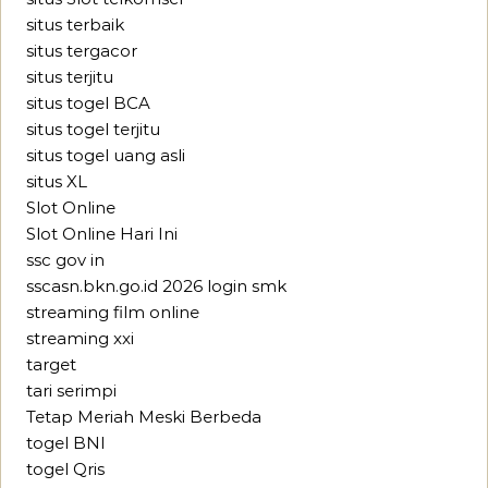
situs terbaik
situs tergacor
situs terjitu
situs togel BCA
situs togel terjitu
situs togel uang asli
situs XL
Slot Online
Slot Online Hari Ini
ssc gov in
sscasn.bkn.go.id 2026 login smk
streaming film online
streaming xxi
target
tari serimpi
Tetap Meriah Meski Berbeda
togel BNI
togel Qris