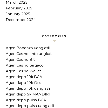
March 2025
February 2025
January 2025
December 2024
CATEGORIES
Agen Bonanza uang asli
Agen Casino anti rungkat
Agen Casino BNI
Agen Casino tergacor
Agen Casino Wallet
Agen depo 10k BCA
Agen depo 10k Qris
Agen depo 10k uang asli
Agen depo 5k MANDIRI
Agen depo pulsa BCA
Agen depo pulsa uang asli