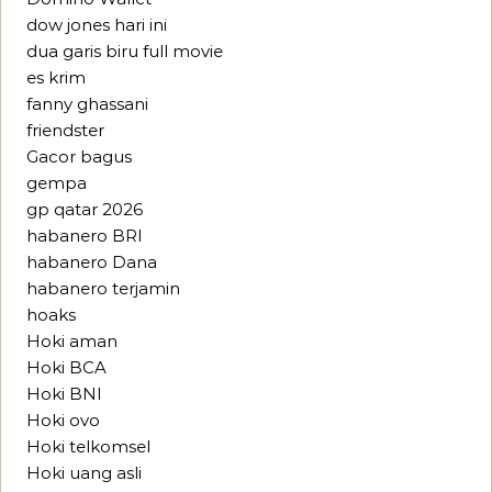
dow jones hari ini
dua garis biru full movie
es krim
fanny ghassani
friendster
Gacor bagus
gempa
gp qatar 2026
habanero BRI
habanero Dana
habanero terjamin
hoaks
Hoki aman
Hoki BCA
Hoki BNI
Hoki ovo
Hoki telkomsel
Hoki uang asli