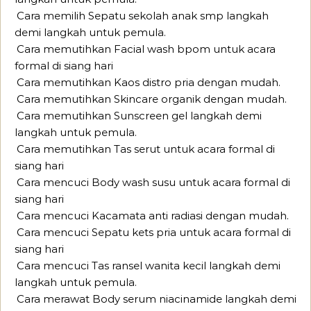
Cara memilih Sepatu sekolah anak smp langkah
demi langkah untuk pemula.
Cara memutihkan Facial wash bpom untuk acara
formal di siang hari
Cara memutihkan Kaos distro pria dengan mudah.
Cara memutihkan Skincare organik dengan mudah.
Cara memutihkan Sunscreen gel langkah demi
langkah untuk pemula.
Cara memutihkan Tas serut untuk acara formal di
siang hari
Cara mencuci Body wash susu untuk acara formal di
siang hari
Cara mencuci Kacamata anti radiasi dengan mudah.
Cara mencuci Sepatu kets pria untuk acara formal di
siang hari
Cara mencuci Tas ransel wanita kecil langkah demi
langkah untuk pemula.
Cara merawat Body serum niacinamide langkah demi