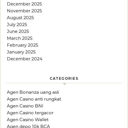
December 2025
November 2025
August 2025
July 2025
June 2025
March 2025
February 2025
January 2025
December 2024
CATEGORIES
Agen Bonanza uang asli
Agen Casino anti rungkat
Agen Casino BNI
Agen Casino tergacor
Agen Casino Wallet
Agen depo 10k BCA