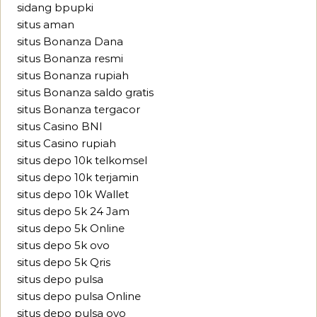
sidang bpupki
situs aman
situs Bonanza Dana
situs Bonanza resmi
situs Bonanza rupiah
situs Bonanza saldo gratis
situs Bonanza tergacor
situs Casino BNI
situs Casino rupiah
situs depo 10k telkomsel
situs depo 10k terjamin
situs depo 10k Wallet
situs depo 5k 24 Jam
situs depo 5k Online
situs depo 5k ovo
situs depo 5k Qris
situs depo pulsa
situs depo pulsa Online
situs depo pulsa ovo