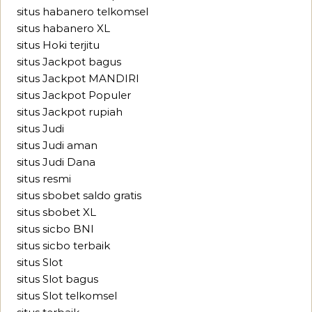
situs habanero telkomsel
situs habanero XL
situs Hoki terjitu
situs Jackpot bagus
situs Jackpot MANDIRI
situs Jackpot Populer
situs Jackpot rupiah
situs Judi
situs Judi aman
situs Judi Dana
situs resmi
situs sbobet saldo gratis
situs sbobet XL
situs sicbo BNI
situs sicbo terbaik
situs Slot
situs Slot bagus
situs Slot telkomsel