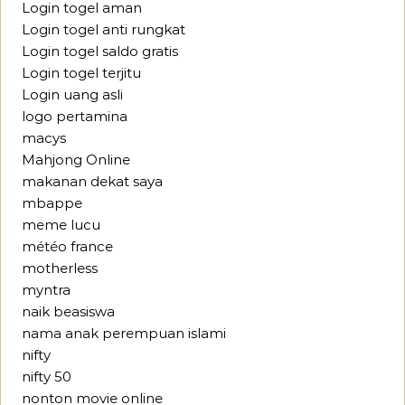
Login togel aman
Login togel anti rungkat
Login togel saldo gratis
Login togel terjitu
Login uang asli
logo pertamina
macys
Mahjong Online
makanan dekat saya
mbappe
meme lucu
météo france
motherless
myntra
naik beasiswa
nama anak perempuan islami
nifty
nifty 50
nonton movie online