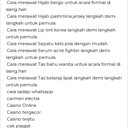
Cara merawat Hijab bergo untuk acara formal di
siang hari
Cara merawat Hijab pashmina jersey langkah demi
langkah untuk pemula.
Cara merawat Lip tint korea langkah demi langkah
untuk pemula.
Cara merawat Sepatu kets pria dengan mudah.
Cara merawat Serum acne fighter langkah demi
langkah untuk pemula.
Cara merawat Tas bahu wanita untuk acara formal di
siang hari
Cara merawat Tas belanja lipat langkah demi langkah
untuk pemula.
cara sadap whatsapp
carmen electra
Casino Online
Casino tergacor
Casino terjitu
cek plagiat