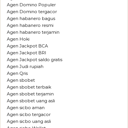
Agen Domino Populer
Agen Domino tergacor
Agen habanero bagus
Agen habanero resmi
Agen habanero terjamin
Agen Hoki
Agen Jackpot BCA
Agen Jackpot BRI
Agen Jackpot saldo gratis
Agen Judi rupiah
Agen Qris
Agen sbobet
Agen sbobet terbaik
Agen sbobet terjamin
Agen sbobet uang asli
Agen sicbo aman
Agen sicbo tergacor
Agen sicbo uang asli