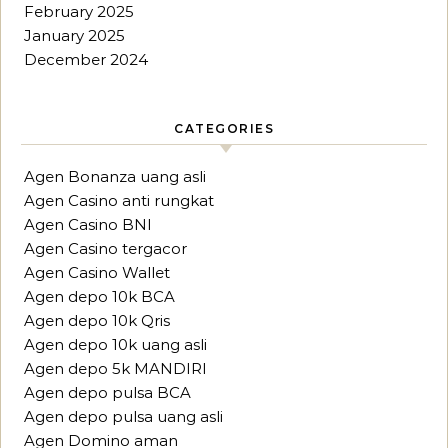
February 2025
January 2025
December 2024
CATEGORIES
Agen Bonanza uang asli
Agen Casino anti rungkat
Agen Casino BNI
Agen Casino tergacor
Agen Casino Wallet
Agen depo 10k BCA
Agen depo 10k Qris
Agen depo 10k uang asli
Agen depo 5k MANDIRI
Agen depo pulsa BCA
Agen depo pulsa uang asli
Agen Domino aman