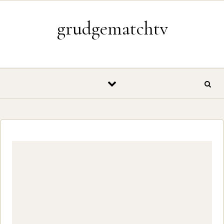
Skip to content
grudgematchtv