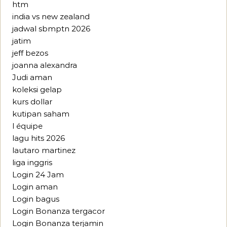
htm
india vs new zealand
jadwal sbmptn 2026
jatim
jeff bezos
joanna alexandra
Judi aman
koleksi gelap
kurs dollar
kutipan saham
l équipe
lagu hits 2026
lautaro martinez
liga inggris
Login 24 Jam
Login aman
Login bagus
Login Bonanza tergacor
Login Bonanza terjamin