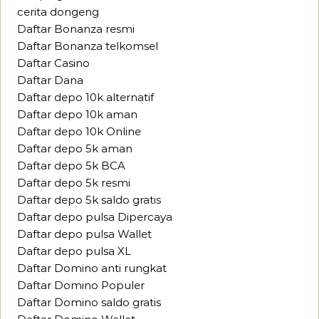
cerita dongeng
Daftar Bonanza resmi
Daftar Bonanza telkomsel
Daftar Casino
Daftar Dana
Daftar depo 10k alternatif
Daftar depo 10k aman
Daftar depo 10k Online
Daftar depo 5k aman
Daftar depo 5k BCA
Daftar depo 5k resmi
Daftar depo 5k saldo gratis
Daftar depo pulsa Dipercaya
Daftar depo pulsa Wallet
Daftar depo pulsa XL
Daftar Domino anti rungkat
Daftar Domino Populer
Daftar Domino saldo gratis