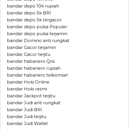
bandar depo 10k rupiah
bandar depo 5k BRI
bandar depo 5k tergacor
bandar depo pulsa Populer
bandar depo pulsa terjamin
bandar Domino anti rungkat
bandar Gacor terjamin
bandar Gacor terjitu
bandar habanero Qris
bandar habanero rupiah
bandar habanero telkomsel
bandar Hoki Online
bandar Hoki resmi
bandar Jackpot terjitu
bandar Judi anti rungkat
bandar Judi BRI
bandar Judi terjitu
bandar Judi Wallet