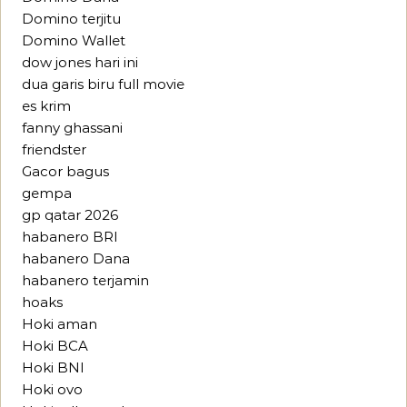
Domino terjitu
Domino Wallet
dow jones hari ini
dua garis biru full movie
es krim
fanny ghassani
friendster
Gacor bagus
gempa
gp qatar 2026
habanero BRI
habanero Dana
habanero terjamin
hoaks
Hoki aman
Hoki BCA
Hoki BNI
Hoki ovo