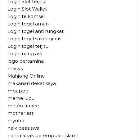
Login Slot terjitu
Login Slot Wallet
Login telkomsel
Login togel aman
Login togel anti rungkat
Login togel saldo gratis
Login togel terjitu
Login uang asli
logo pertamina
macys
Mahjong Online
makanan dekat saya
mbappe
meme lucu
météo france
motherless
myntra
naik beasiswa
nama anak perempuan islami