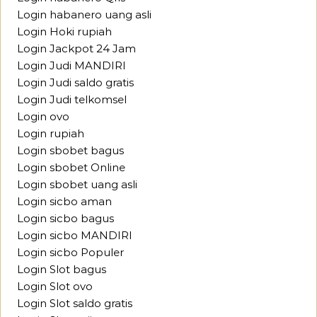
Login habanero uang asli
Login Hoki rupiah
Login Jackpot 24 Jam
Login Judi MANDIRI
Login Judi saldo gratis
Login Judi telkomsel
Login ovo
Login rupiah
Login sbobet bagus
Login sbobet Online
Login sbobet uang asli
Login sicbo aman
Login sicbo bagus
Login sicbo MANDIRI
Login sicbo Populer
Login Slot bagus
Login Slot ovo
Login Slot saldo gratis