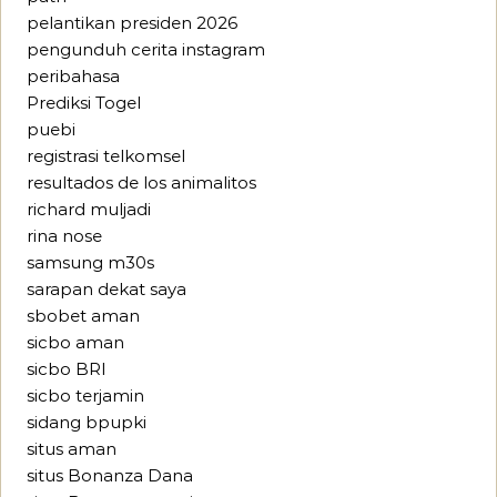
pelantikan presiden 2026
pengunduh cerita instagram
peribahasa
Prediksi Togel
puebi
registrasi telkomsel
resultados de los animalitos
richard muljadi
rina nose
samsung m30s
sarapan dekat saya
sbobet aman
sicbo aman
sicbo BRI
sicbo terjamin
sidang bpupki
situs aman
situs Bonanza Dana