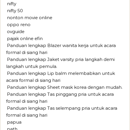
nifty
nifty 50
nonton movie online
oppo reno
ovguide
pajak online efin
Panduan lengkap Blazer wanita kerja untuk acara
formal di siang hari
Panduan lengkap Jaket varsity pria langkah demi
langkah untuk pemula.
Panduan lengkap Lip balm melembabkan untuk
acara formal di siang hari
Panduan lengkap Sheet mask korea dengan mudah.
Panduan lengkap Tas pinggang pria untuk acara
formal di siang hari
Panduan lengkap Tas selempang pria untuk acara
formal di siang hari
papua
path