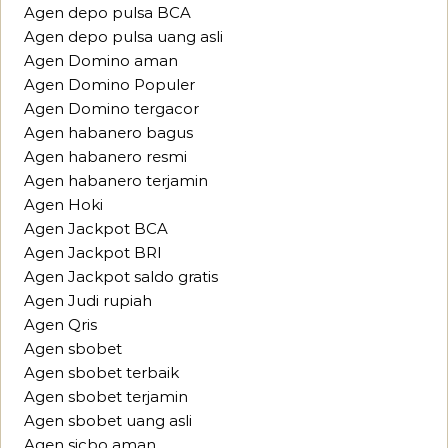
Agen depo pulsa BCA
Agen depo pulsa uang asli
Agen Domino aman
Agen Domino Populer
Agen Domino tergacor
Agen habanero bagus
Agen habanero resmi
Agen habanero terjamin
Agen Hoki
Agen Jackpot BCA
Agen Jackpot BRI
Agen Jackpot saldo gratis
Agen Judi rupiah
Agen Qris
Agen sbobet
Agen sbobet terbaik
Agen sbobet terjamin
Agen sbobet uang asli
Agen sicbo aman