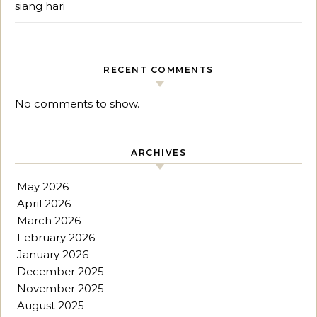
siang hari
RECENT COMMENTS
No comments to show.
ARCHIVES
May 2026
April 2026
March 2026
February 2026
January 2026
December 2025
November 2025
August 2025