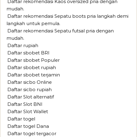
Daftar rekomendasi Kaos oversized pria dengan
mudah.
Daftar rekomendasi Sepatu boots pria langkah demi
langkah untuk pemula.
Daftar rekomendasi Sepatu futsal pria dengan
mudah.
Daftar rupiah
Daftar sbobet BRI
Daftar sbobet Populer
Daftar sbobet rupiah
Daftar sbobet terjamin
Daftar sicbo Online
Daftar sicbo rupiah
Daftar Slot alternatif
Daftar Slot BNI
Daftar Slot Wallet
Daftar togel
Daftar togel Dana
Daftar togel tergacor