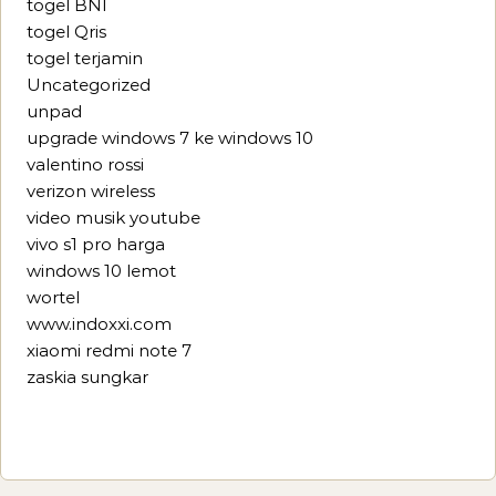
togel BNI
togel Qris
togel terjamin
Uncategorized
unpad
upgrade windows 7 ke windows 10
valentino rossi
verizon wireless
video musik youtube
vivo s1 pro harga
windows 10 lemot
wortel
www.indoxxi.com
xiaomi redmi note 7
zaskia sungkar