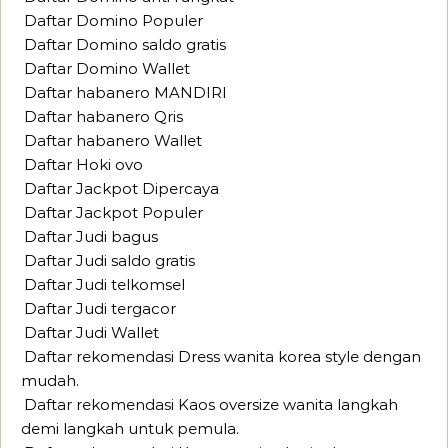
Daftar Domino Populer
Daftar Domino saldo gratis
Daftar Domino Wallet
Daftar habanero MANDIRI
Daftar habanero Qris
Daftar habanero Wallet
Daftar Hoki ovo
Daftar Jackpot Dipercaya
Daftar Jackpot Populer
Daftar Judi bagus
Daftar Judi saldo gratis
Daftar Judi telkomsel
Daftar Judi tergacor
Daftar Judi Wallet
Daftar rekomendasi Dress wanita korea style dengan
mudah.
Daftar rekomendasi Kaos oversize wanita langkah
demi langkah untuk pemula.