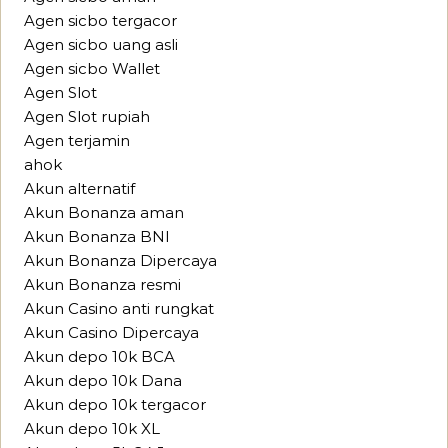
Agen sicbo tergacor
Agen sicbo uang asli
Agen sicbo Wallet
Agen Slot
Agen Slot rupiah
Agen terjamin
ahok
Akun alternatif
Akun Bonanza aman
Akun Bonanza BNI
Akun Bonanza Dipercaya
Akun Bonanza resmi
Akun Casino anti rungkat
Akun Casino Dipercaya
Akun depo 10k BCA
Akun depo 10k Dana
Akun depo 10k tergacor
Akun depo 10k XL