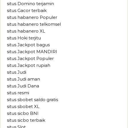
situs Domino terjamin
situs Gacor terbaik
situs habanero Populer
situs habanero telkomsel
situs habanero XL
situs Hoki terjitu
situs Jackpot bagus
situs Jackpot MANDIRI
situs Jackpot Populer
situs Jackpot rupiah
situs Judi
situs Judi aman
situs Judi Dana
situs resmi
situs sbobet saldo gratis
situs sbobet XL
situs sicbo BNI
situs sicbo terbaik
situs Slot