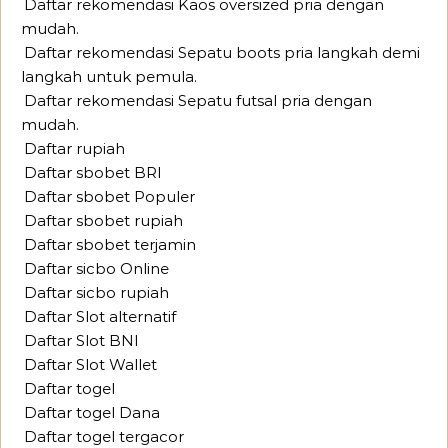
Daftar rekomendasi Kaos oversized pria dengan
mudah.
Daftar rekomendasi Sepatu boots pria langkah demi
langkah untuk pemula.
Daftar rekomendasi Sepatu futsal pria dengan
mudah.
Daftar rupiah
Daftar sbobet BRI
Daftar sbobet Populer
Daftar sbobet rupiah
Daftar sbobet terjamin
Daftar sicbo Online
Daftar sicbo rupiah
Daftar Slot alternatif
Daftar Slot BNI
Daftar Slot Wallet
Daftar togel
Daftar togel Dana
Daftar togel tergacor