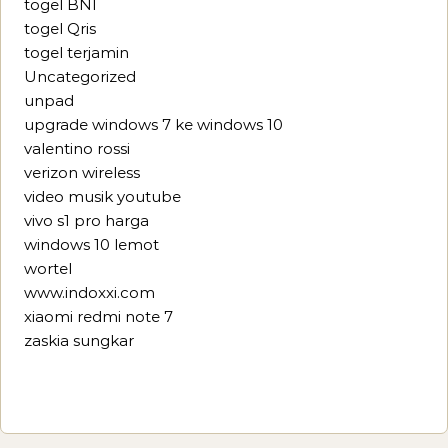
togel BNI
togel Qris
togel terjamin
Uncategorized
unpad
upgrade windows 7 ke windows 10
valentino rossi
verizon wireless
video musik youtube
vivo s1 pro harga
windows 10 lemot
wortel
www.indoxxi.com
xiaomi redmi note 7
zaskia sungkar