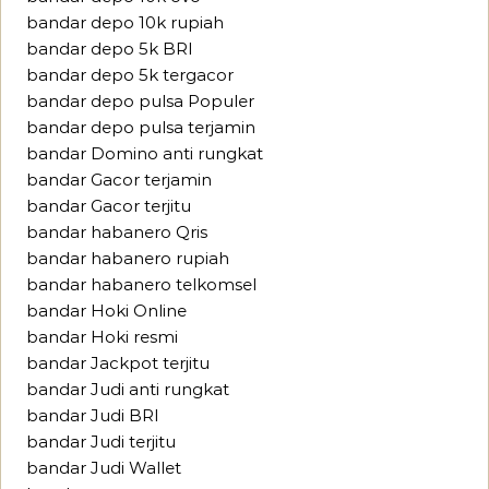
bandar depo 10k rupiah
bandar depo 5k BRI
bandar depo 5k tergacor
bandar depo pulsa Populer
bandar depo pulsa terjamin
bandar Domino anti rungkat
bandar Gacor terjamin
bandar Gacor terjitu
bandar habanero Qris
bandar habanero rupiah
bandar habanero telkomsel
bandar Hoki Online
bandar Hoki resmi
bandar Jackpot terjitu
bandar Judi anti rungkat
bandar Judi BRI
bandar Judi terjitu
bandar Judi Wallet