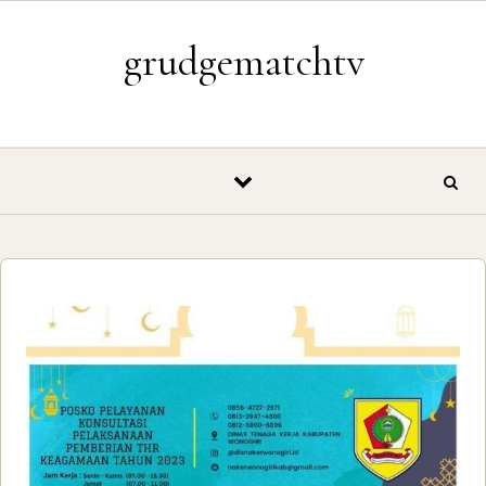
Skip to content
grudgematchtv