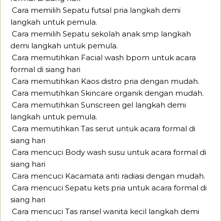
Cara memilih Sepatu futsal pria langkah demi
langkah untuk pemula.
Cara memilih Sepatu sekolah anak smp langkah
demi langkah untuk pemula.
Cara memutihkan Facial wash bpom untuk acara
formal di siang hari
Cara memutihkan Kaos distro pria dengan mudah.
Cara memutihkan Skincare organik dengan mudah.
Cara memutihkan Sunscreen gel langkah demi
langkah untuk pemula.
Cara memutihkan Tas serut untuk acara formal di
siang hari
Cara mencuci Body wash susu untuk acara formal di
siang hari
Cara mencuci Kacamata anti radiasi dengan mudah.
Cara mencuci Sepatu kets pria untuk acara formal di
siang hari
Cara mencuci Tas ransel wanita kecil langkah demi