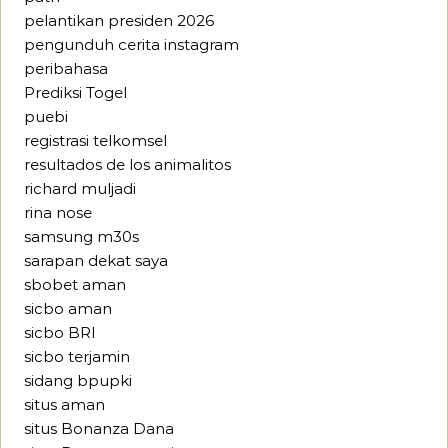
pelantikan presiden 2026
pengunduh cerita instagram
peribahasa
Prediksi Togel
puebi
registrasi telkomsel
resultados de los animalitos
richard muljadi
rina nose
samsung m30s
sarapan dekat saya
sbobet aman
sicbo aman
sicbo BRI
sicbo terjamin
sidang bpupki
situs aman
situs Bonanza Dana