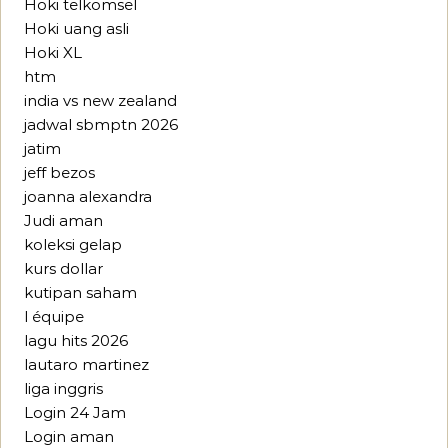
Hoki telkomsel
Hoki uang asli
Hoki XL
htm
india vs new zealand
jadwal sbmptn 2026
jatim
jeff bezos
joanna alexandra
Judi aman
koleksi gelap
kurs dollar
kutipan saham
l équipe
lagu hits 2026
lautaro martinez
liga inggris
Login 24 Jam
Login aman