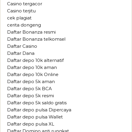
Casino tergacor
Casino terjitu
cek plagiat
cerita dongeng
Daftar Bonanza resmi
Daftar Bonanza telkomsel
Daftar Casino
Daftar Dana
Daftar depo 10k alternatif
Daftar depo 10k aman
Daftar depo 10k Online
Daftar depo 5k aman
Daftar depo 5k BCA
Daftar depo 5k resmi
Daftar depo 5k saldo gratis
Daftar depo pulsa Dipercaya
Daftar depo pulsa Wallet
Daftar depo pulsa XL
Daftar Domino anti rungkat