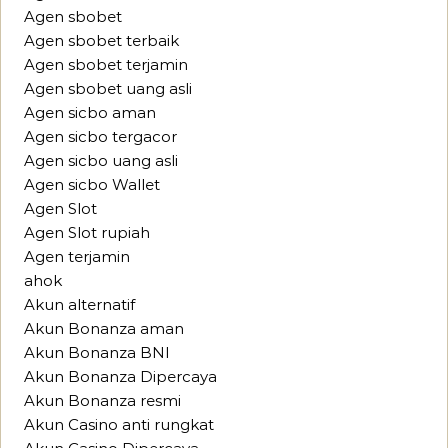
Agen sbobet
Agen sbobet terbaik
Agen sbobet terjamin
Agen sbobet uang asli
Agen sicbo aman
Agen sicbo tergacor
Agen sicbo uang asli
Agen sicbo Wallet
Agen Slot
Agen Slot rupiah
Agen terjamin
ahok
Akun alternatif
Akun Bonanza aman
Akun Bonanza BNI
Akun Bonanza Dipercaya
Akun Bonanza resmi
Akun Casino anti rungkat