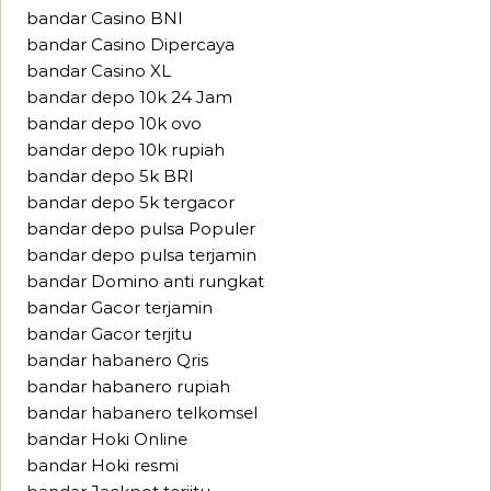
bandar Casino BNI
bandar Casino Dipercaya
bandar Casino XL
bandar depo 10k 24 Jam
bandar depo 10k ovo
bandar depo 10k rupiah
bandar depo 5k BRI
bandar depo 5k tergacor
bandar depo pulsa Populer
bandar depo pulsa terjamin
bandar Domino anti rungkat
bandar Gacor terjamin
bandar Gacor terjitu
bandar habanero Qris
bandar habanero rupiah
bandar habanero telkomsel
bandar Hoki Online
bandar Hoki resmi