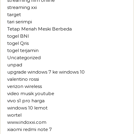
streaming film online
streaming xxi
target
tari serimpi
Tetap Meriah Meski Berbeda
togel BNI
togel Qris
togel terjamin
Uncategorized
unpad
upgrade windows 7 ke windows 10
valentino rossi
verizon wireless
video musik youtube
vivo s1 pro harga
windows 10 lemot
wortel
www.indoxxi.com
xiaomi redmi note 7