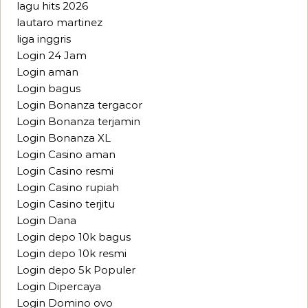
lagu hits 2026
lautaro martinez
liga inggris
Login 24 Jam
Login aman
Login bagus
Login Bonanza tergacor
Login Bonanza terjamin
Login Bonanza XL
Login Casino aman
Login Casino resmi
Login Casino rupiah
Login Casino terjitu
Login Dana
Login depo 10k bagus
Login depo 10k resmi
Login depo 5k Populer
Login Dipercaya
Login Domino ovo