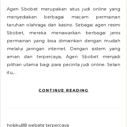
Agen Sbobet merupakan situs judi online yang
menyediakan berbagai macam permainan
taruhan olahraga dan kasino. Sebagai agen resmi
Sbobet, mereka menawarkan berbagai jenis
permainan yang bisa dimainkan dengan mudah
melalui jaringan internet. Dengan sistem yang
aman dan terpercaya, Agen Sbobet menjadi
pilihan utama bagi para pecinta judi online. Selain
itu,…
CONTINUE READING
hokiku88 website terpercaya