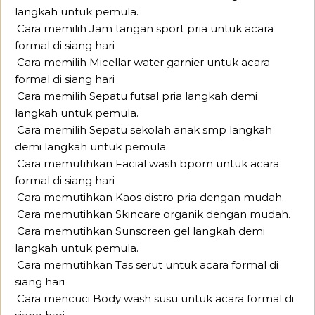
langkah untuk pemula.
Cara memilih Jam tangan sport pria untuk acara
formal di siang hari
Cara memilih Micellar water garnier untuk acara
formal di siang hari
Cara memilih Sepatu futsal pria langkah demi
langkah untuk pemula.
Cara memilih Sepatu sekolah anak smp langkah
demi langkah untuk pemula.
Cara memutihkan Facial wash bpom untuk acara
formal di siang hari
Cara memutihkan Kaos distro pria dengan mudah.
Cara memutihkan Skincare organik dengan mudah.
Cara memutihkan Sunscreen gel langkah demi
langkah untuk pemula.
Cara memutihkan Tas serut untuk acara formal di
siang hari
Cara mencuci Body wash susu untuk acara formal di