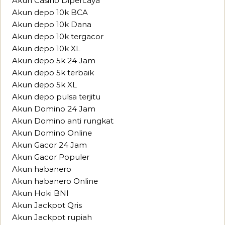
Akun Casino Dipercaya
Akun depo 10k BCA
Akun depo 10k Dana
Akun depo 10k tergacor
Akun depo 10k XL
Akun depo 5k 24 Jam
Akun depo 5k terbaik
Akun depo 5k XL
Akun depo pulsa terjitu
Akun Domino 24 Jam
Akun Domino anti rungkat
Akun Domino Online
Akun Gacor 24 Jam
Akun Gacor Populer
Akun habanero
Akun habanero Online
Akun Hoki BNI
Akun Jackpot Qris
Akun Jackpot rupiah