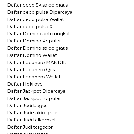
Daftar depo 5k saldo gratis
Daftar depo pulsa Dipercaya
Daftar depo pulsa Wallet
Daftar depo pulsa XL
Daftar Domino anti rungkat
Daftar Domino Populer
Daftar Domino saldo gratis
Daftar Domino Wallet
Daftar habanero MANDIRI
Daftar habanero Qris
Daftar habanero Wallet
Daftar Hoki ovo
Daftar Jackpot Dipercaya
Daftar Jackpot Populer
Daftar Judi bagus
Daftar Judi saldo gratis
Daftar Judi telkomsel
Daftar Judi tergacor