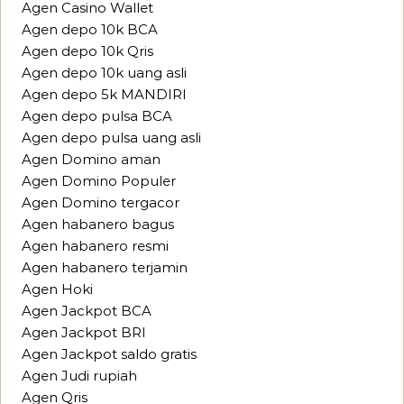
Agen Casino Wallet
Agen depo 10k BCA
Agen depo 10k Qris
Agen depo 10k uang asli
Agen depo 5k MANDIRI
Agen depo pulsa BCA
Agen depo pulsa uang asli
Agen Domino aman
Agen Domino Populer
Agen Domino tergacor
Agen habanero bagus
Agen habanero resmi
Agen habanero terjamin
Agen Hoki
Agen Jackpot BCA
Agen Jackpot BRI
Agen Jackpot saldo gratis
Agen Judi rupiah
Agen Qris