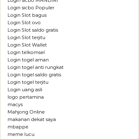
Login sicbo MANDIRI
Login sicbo Populer
Login Slot bagus
Login Slot ovo
Login Slot saldo gratis
Login Slot terjitu
Login Slot Wallet
Login telkomsel
Login togel aman
Login togel anti rungkat
Login togel saldo gratis
Login togel terjitu
Login uang asli
logo pertamina
macys
Mahjong Online
makanan dekat saya
mbappe
meme lucu