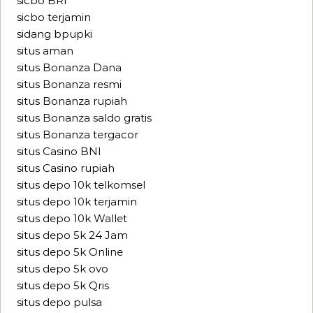
sicbo BRI
sicbo terjamin
sidang bpupki
situs aman
situs Bonanza Dana
situs Bonanza resmi
situs Bonanza rupiah
situs Bonanza saldo gratis
situs Bonanza tergacor
situs Casino BNI
situs Casino rupiah
situs depo 10k telkomsel
situs depo 10k terjamin
situs depo 10k Wallet
situs depo 5k 24 Jam
situs depo 5k Online
situs depo 5k ovo
situs depo 5k Qris
situs depo pulsa