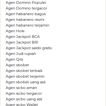
Agen Domino Populer
Agen Domino tergacor
Agen habanero bagus
Agen habanero resmi
Agen habanero terjamin
Agen Hoki
Agen Jackpot BCA
Agen Jackpot BRI
Agen Jackpot saldo gratis
Agen Judi rupiah
Agen Qris
Agen sbobet
Agen sbobet terbaik
Agen sbobet terjamin
Agen sbobet uang asli
Agen sicbo aman
Agen sicbo tergacor
Agen sicbo uang asli
Agen sicbo Wallet