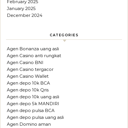
February 2025
January 2025
December 2024
CATEGORIES
Agen Bonanza uang asli
Agen Casino anti rungkat
Agen Casino BNI
Agen Casino tergacor
Agen Casino Wallet
Agen depo 10k BCA
Agen depo 10k Qris
Agen depo 10k uang asli
Agen depo 5k MANDIRI
Agen depo pulsa BCA
Agen depo pulsa uang asli
Agen Domino aman