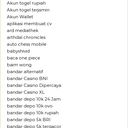
Akun togel rupiah
Akun togel terjamin
Akun Wallet
aplikasi membuat cv
ard mediathek
arthdal chronicles
auto chess mobile
babyshivid
baca one piece
baim wong
bandar alternatif
bandar Casino BNI
bandar Casino Dipercaya
bandar Casino XL
bandar depo 10k 24 Jam
bandar depo 10k ovo
bandar depo 10k rupiah
bandar depo 5k BRI
bandar depo 5k tergacor