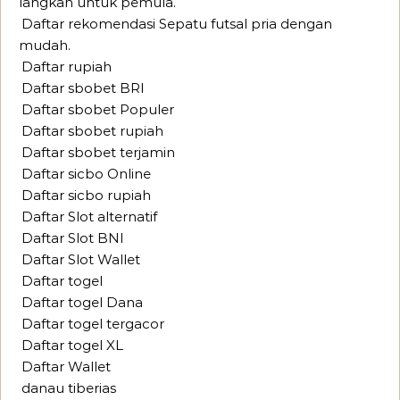
langkah untuk pemula.
Daftar rekomendasi Sepatu futsal pria dengan
mudah.
Daftar rupiah
Daftar sbobet BRI
Daftar sbobet Populer
Daftar sbobet rupiah
Daftar sbobet terjamin
Daftar sicbo Online
Daftar sicbo rupiah
Daftar Slot alternatif
Daftar Slot BNI
Daftar Slot Wallet
Daftar togel
Daftar togel Dana
Daftar togel tergacor
Daftar togel XL
Daftar Wallet
danau tiberias