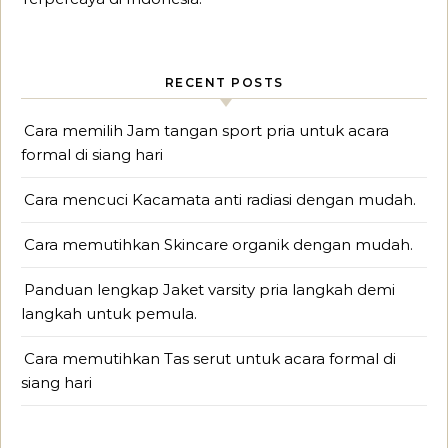
RECENT POSTS
Cara memilih Jam tangan sport pria untuk acara
formal di siang hari
Cara mencuci Kacamata anti radiasi dengan mudah.
Cara memutihkan Skincare organik dengan mudah.
Panduan lengkap Jaket varsity pria langkah demi
langkah untuk pemula.
Cara memutihkan Tas serut untuk acara formal di
siang hari