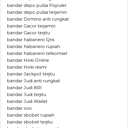
bandar depo pulsa Populer
bandar depo pulsa terjamin
bandar Domino anti rungkat
bandar Gacor terjamin
bandar Gacor terjitu
bandar habanero Qris
bandar habanero rupiah
bandar habanero telkomsel
bandar Hoki Online
bandar Hoki resmi
bandar Jackpot terjitu
bandar Judi anti rungkat
bandar Judi BRI
bandar Judi terjitu
bandar Judi Wallet
bandar ovo
bandar sbobet rupiah
bandar sbobet terjitu