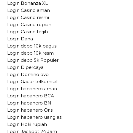
Login Bonanza XL
Login Casino aman
Login Casino resmi
Login Casino rupiah
Login Casino terjitu
Login Dana
Login depo 10k bagus
Login depo 10k resmi
Login depo 5k Populer
Login Dipercaya
Login Domino ovo
Login Gacor telkomsel
Login habanero aman
Login habanero BCA
Login habanero BNI
Login habanero Qris
Login habanero uang asli
Login Hoki rupiah
Login Jackpot 24 Jam