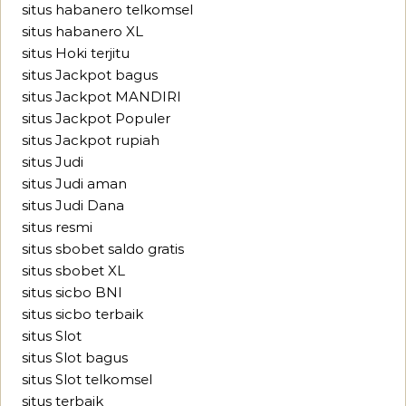
situs habanero telkomsel
situs habanero XL
situs Hoki terjitu
situs Jackpot bagus
situs Jackpot MANDIRI
situs Jackpot Populer
situs Jackpot rupiah
situs Judi
situs Judi aman
situs Judi Dana
situs resmi
situs sbobet saldo gratis
situs sbobet XL
situs sicbo BNI
situs sicbo terbaik
situs Slot
situs Slot bagus
situs Slot telkomsel
situs terbaik