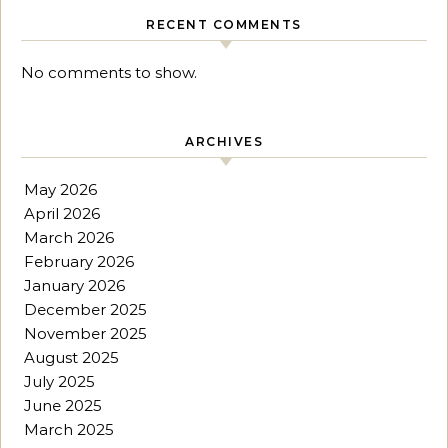
RECENT COMMENTS
No comments to show.
ARCHIVES
May 2026
April 2026
March 2026
February 2026
January 2026
December 2025
November 2025
August 2025
July 2025
June 2025
March 2025