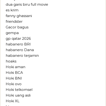
dua garis biru full movie
es krim
fanny ghassani
friendster
Gacor bagus
gempa
gp qatar 2026
habanero BRI
habanero Dana
habanero terjamin
hoaks
Hoki aman
Hoki BCA
Hoki BNI
Hoki ovo
Hoki telkomsel
Hoki uang asli
Hoki XL