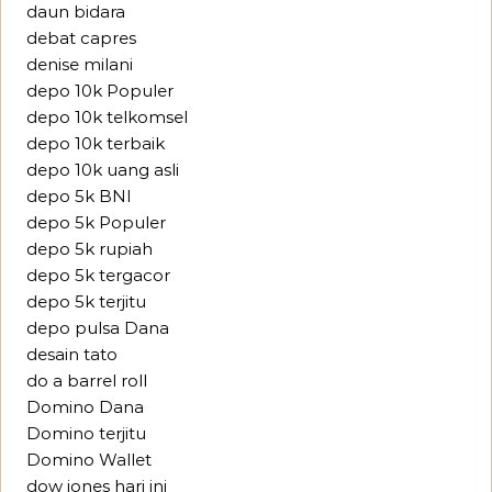
daun bidara
debat capres
denise milani
depo 10k Populer
depo 10k telkomsel
depo 10k terbaik
depo 10k uang asli
depo 5k BNI
depo 5k Populer
depo 5k rupiah
depo 5k tergacor
depo 5k terjitu
depo pulsa Dana
desain tato
do a barrel roll
Domino Dana
Domino terjitu
Domino Wallet
dow jones hari ini