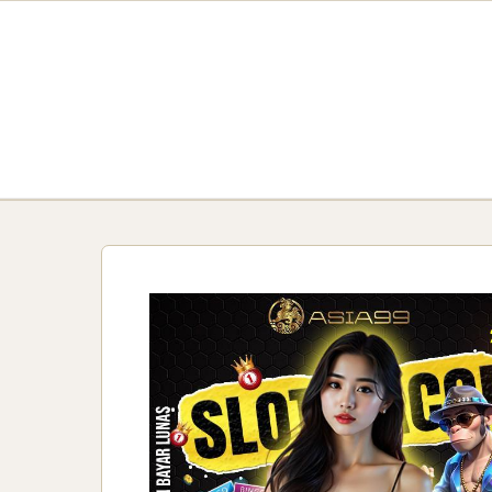
Skip to content