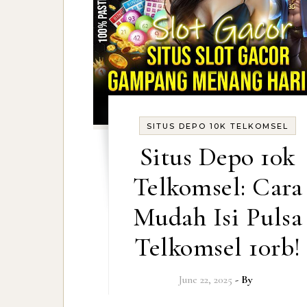
SITUS DEPO 10K TELKOMSEL
Situs Depo 10k
Telkomsel: Cara
Mudah Isi Pulsa
Telkomsel 10rb!
June 22, 2025
- By