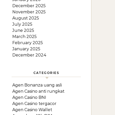
December 2025
November 2025
August 2025
July 2025
June 2025
March 2025
February 2025
January 2025
December 2024
CATEGORIES
Agen Bonanza uang asli
Agen Casino anti rungkat
Agen Casino BNI
Agen Casino tergacor
Agen Casino Wallet