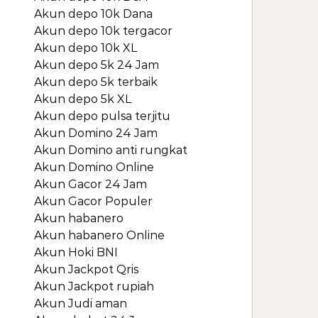
Akun depo 10k Dana
Akun depo 10k tergacor
Akun depo 10k XL
Akun depo 5k 24 Jam
Akun depo 5k terbaik
Akun depo 5k XL
Akun depo pulsa terjitu
Akun Domino 24 Jam
Akun Domino anti rungkat
Akun Domino Online
Akun Gacor 24 Jam
Akun Gacor Populer
Akun habanero
Akun habanero Online
Akun Hoki BNI
Akun Jackpot Qris
Akun Jackpot rupiah
Akun Judi aman