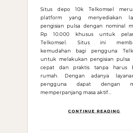
Situs depo 10k Telkomsel merupakan
platform yang menyediakan la
pengisian pulsa dengan nominal m
Rp 10.000 khusus untuk pela
Telkomsel. Situs ini membe
kemudahan bagi pengguna Telk
untuk melakukan pengisian pulsa 
cepat dan praktis tanpa harus 
rumah. Dengan adanya layanan
pengguna dapat dengan m
memperpanjang masa aktif…
CONTINUE READING