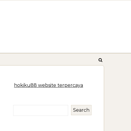
hokiku88 website terpercaya
Search