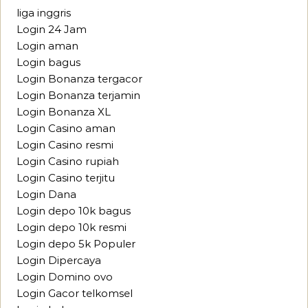
liga inggris
Login 24 Jam
Login aman
Login bagus
Login Bonanza tergacor
Login Bonanza terjamin
Login Bonanza XL
Login Casino aman
Login Casino resmi
Login Casino rupiah
Login Casino terjitu
Login Dana
Login depo 10k bagus
Login depo 10k resmi
Login depo 5k Populer
Login Dipercaya
Login Domino ovo
Login Gacor telkomsel