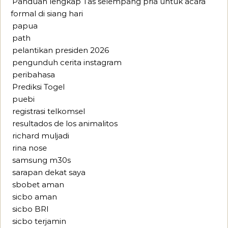
Panduan lengkap Tas selempang pria untuk acara
formal di siang hari
papua
path
pelantikan presiden 2026
pengunduh cerita instagram
peribahasa
Prediksi Togel
puebi
registrasi telkomsel
resultados de los animalitos
richard muljadi
rina nose
samsung m30s
sarapan dekat saya
sbobet aman
sicbo aman
sicbo BRI
sicbo terjamin