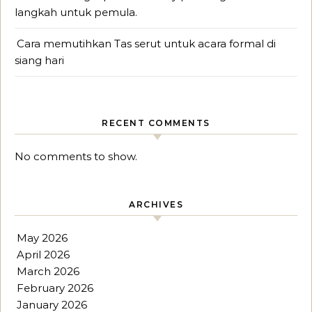
langkah untuk pemula.
Cara memutihkan Tas serut untuk acara formal di
siang hari
RECENT COMMENTS
No comments to show.
ARCHIVES
May 2026
April 2026
March 2026
February 2026
January 2026