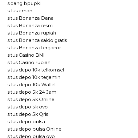
sidang bpupki
situs aman
situs Bonanza Dana
situs Bonanza resmi
situs Bonanza rupiah
situs Bonanza saldo gratis
situs Bonanza tergacor
situs Casino BNI
situs Casino rupiah
situs depo 10k telkomsel
situs depo 10k terjamin
situs depo 10k Wallet
situs depo 5k 24 Jam
situs depo 5k Online
situs depo 5k ovo
situs depo 5k Qris
situs depo pulsa
situs depo pulsa Online
situs depo pulsa ovo