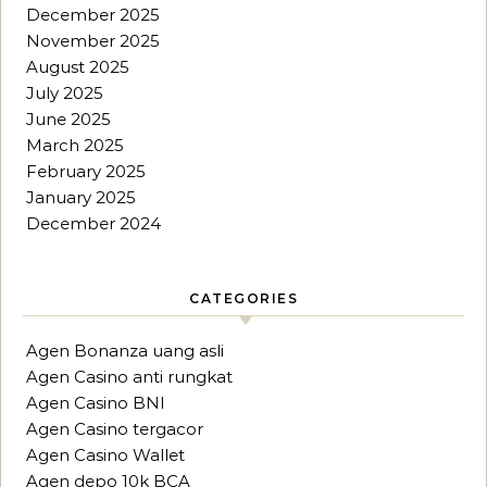
December 2025
November 2025
August 2025
July 2025
June 2025
March 2025
February 2025
January 2025
December 2024
CATEGORIES
Agen Bonanza uang asli
Agen Casino anti rungkat
Agen Casino BNI
Agen Casino tergacor
Agen Casino Wallet
Agen depo 10k BCA