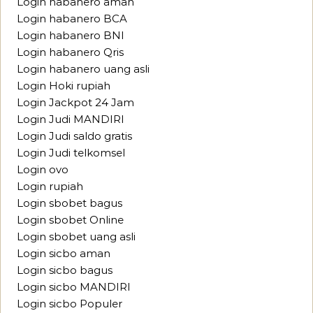
Login habanero aman
Login habanero BCA
Login habanero BNI
Login habanero Qris
Login habanero uang asli
Login Hoki rupiah
Login Jackpot 24 Jam
Login Judi MANDIRI
Login Judi saldo gratis
Login Judi telkomsel
Login ovo
Login rupiah
Login sbobet bagus
Login sbobet Online
Login sbobet uang asli
Login sicbo aman
Login sicbo bagus
Login sicbo MANDIRI
Login sicbo Populer