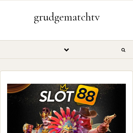
Skip to content
grudgematchtv