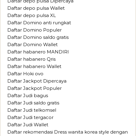
Daftar depo pulsa Dipercaya
Daftar depo pulsa Wallet
Daftar depo pulsa XL
Daftar Domino anti rungkat
Daftar Domino Populer
Daftar Domino saldo gratis
Daftar Domino Wallet
Daftar habanero MANDIRI
Daftar habanero Qris
Daftar habanero Wallet
Daftar Hoki ovo
Daftar Jackpot Dipercaya
Daftar Jackpot Populer
Daftar Judi bagus
Daftar Judi saldo gratis
Daftar Judi telkomsel
Daftar Judi tergacor
Daftar Judi Wallet
Daftar rekomendasi Dress wanita korea style dengan