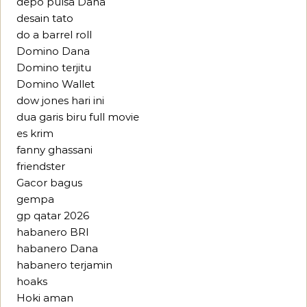
depo pulsa Dana
desain tato
do a barrel roll
Domino Dana
Domino terjitu
Domino Wallet
dow jones hari ini
dua garis biru full movie
es krim
fanny ghassani
friendster
Gacor bagus
gempa
gp qatar 2026
habanero BRI
habanero Dana
habanero terjamin
hoaks
Hoki aman