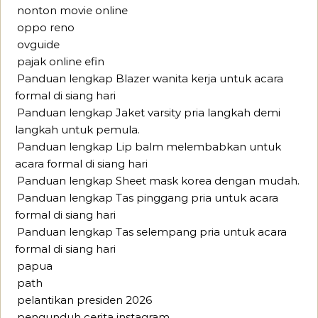
nonton movie online
oppo reno
ovguide
pajak online efin
Panduan lengkap Blazer wanita kerja untuk acara
formal di siang hari
Panduan lengkap Jaket varsity pria langkah demi
langkah untuk pemula.
Panduan lengkap Lip balm melembabkan untuk
acara formal di siang hari
Panduan lengkap Sheet mask korea dengan mudah.
Panduan lengkap Tas pinggang pria untuk acara
formal di siang hari
Panduan lengkap Tas selempang pria untuk acara
formal di siang hari
papua
path
pelantikan presiden 2026
pengunduh cerita instagram