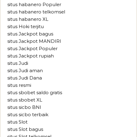
situs habanero Populer
situs habanero telkomsel
situs habanero XL
situs Hoki terjitu
situs Jackpot bagus
situs Jackpot MANDIRI
situs Jackpot Populer
situs Jackpot rupiah
situs Judi
situs Judi aman
situs Judi Dana
situs resmi
situs sbobet saldo gratis
situs sbobet XL
situs sicbo BNI
situs sicbo terbaik
situs Slot
situs Slot bagus
situs Slot telkomsel