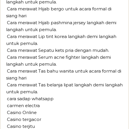
langkah untuk pemula.
Cara merawat Hijab bergo untuk acara formal di
siang hari
Cara merawat Hijab pashmina jersey langkah demi
langkah untuk pemula.
Cara merawat Lip tint korea langkah demi langkah
untuk pemula.
Cara merawat Sepatu kets pria dengan mudah.
Cara merawat Serum acne fighter langkah demi
langkah untuk pemula.
Cara merawat Tas bahu wanita untuk acara formal di
siang hari
Cara merawat Tas belanja lipat langkah demi langkah
untuk pemula.
cara sadap whatsapp
carmen electra
Casino Online
Casino tergacor
Casino terjitu