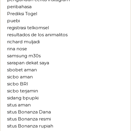
peribahasa
Prediksi Togel
puebi
registrasi telkomsel
resultados de los animalitos
richard muljadi
rina nose
samsung m30s
sarapan dekat saya
sbobet aman
sicbo aman
sicbo BRI
sicbo terjamin
sidang bpupki
situs aman
situs Bonanza Dana
situs Bonanza resmi
situs Bonanza rupiah