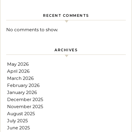
RECENT COMMENTS
No comments to show.
ARCHIVES
May 2026
April 2026
March 2026
February 2026
January 2026
December 2025
November 2025
August 2025
July 2025
June 2025