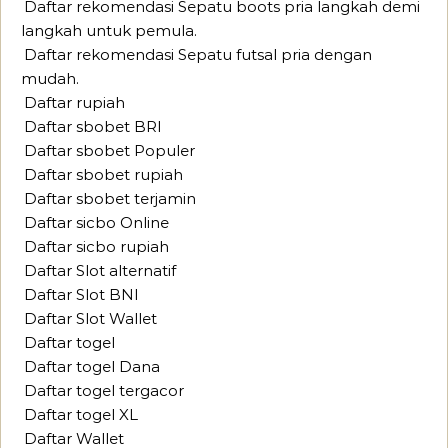
Daftar rekomendasi Sepatu boots pria langkah demi
langkah untuk pemula.
Daftar rekomendasi Sepatu futsal pria dengan
mudah.
Daftar rupiah
Daftar sbobet BRI
Daftar sbobet Populer
Daftar sbobet rupiah
Daftar sbobet terjamin
Daftar sicbo Online
Daftar sicbo rupiah
Daftar Slot alternatif
Daftar Slot BNI
Daftar Slot Wallet
Daftar togel
Daftar togel Dana
Daftar togel tergacor
Daftar togel XL
Daftar Wallet