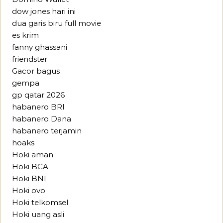
dow jones hari ini
dua garis biru full movie
es krim
fanny ghassani
friendster
Gacor bagus
gempa
gp qatar 2026
habanero BRI
habanero Dana
habanero terjamin
hoaks
Hoki aman
Hoki BCA
Hoki BNI
Hoki ovo
Hoki telkomsel
Hoki uang asli