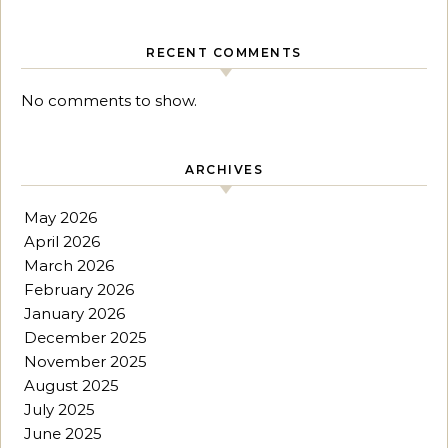
RECENT COMMENTS
No comments to show.
ARCHIVES
May 2026
April 2026
March 2026
February 2026
January 2026
December 2025
November 2025
August 2025
July 2025
June 2025