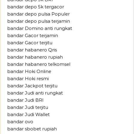
bandar depo 5k tergacor
bandar depo pulsa Populer
bandar depo pulsa terjamin
bandar Domino anti rungkat
bandar Gacor terjamin
bandar Gacor terjitu
bandar habanero Qris
bandar habanero rupiah
bandar habanero telkomsel
bandar Hoki Online
bandar Hoki resmi
bandar Jackpot terjitu
bandar Judi anti rungkat
bandar Judi BRI
bandar Judi terjitu
bandar Judi Wallet
bandar ovo
bandar sbobet rupiah