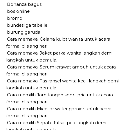
Bonanza bagus
bos online
bromo
bundesliga tabelle
burung garuda
Cara memakai Celana kulot wanita untuk acara
formal di siang hari
Cara memakai Jaket parka wanita langkah demi
langkah untuk pemula.
Cara memakai Serum jerawat ampuh untuk acara
formal di siang hari
Cara memakai Tas ransel wanita kecil langkah demi
langkah untuk pemula.
Cara memilih Jam tangan sport pria untuk acara
formal di siang hari
Cara memilih Micellar water garnier untuk acara
formal di siang hari
Cara memilih Sepatu futsal pria langkah demi
langkah untuk pemula.