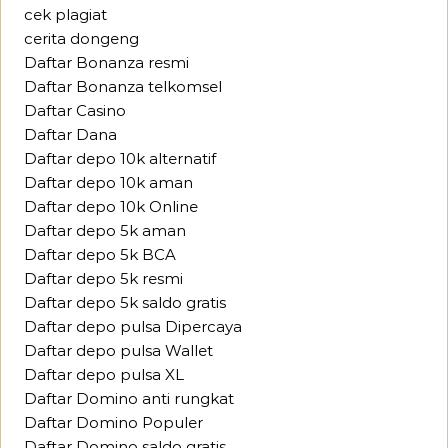
cek plagiat
cerita dongeng
Daftar Bonanza resmi
Daftar Bonanza telkomsel
Daftar Casino
Daftar Dana
Daftar depo 10k alternatif
Daftar depo 10k aman
Daftar depo 10k Online
Daftar depo 5k aman
Daftar depo 5k BCA
Daftar depo 5k resmi
Daftar depo 5k saldo gratis
Daftar depo pulsa Dipercaya
Daftar depo pulsa Wallet
Daftar depo pulsa XL
Daftar Domino anti rungkat
Daftar Domino Populer
Daftar Domino saldo gratis