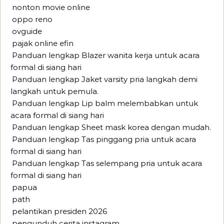
nonton movie online
oppo reno
ovguide
pajak online efin
Panduan lengkap Blazer wanita kerja untuk acara
formal di siang hari
Panduan lengkap Jaket varsity pria langkah demi
langkah untuk pemula.
Panduan lengkap Lip balm melembabkan untuk
acara formal di siang hari
Panduan lengkap Sheet mask korea dengan mudah.
Panduan lengkap Tas pinggang pria untuk acara
formal di siang hari
Panduan lengkap Tas selempang pria untuk acara
formal di siang hari
papua
path
pelantikan presiden 2026
pengunduh cerita instagram