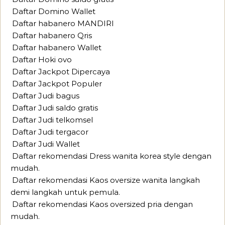
Daftar Domino Wallet
Daftar habanero MANDIRI
Daftar habanero Qris
Daftar habanero Wallet
Daftar Hoki ovo
Daftar Jackpot Dipercaya
Daftar Jackpot Populer
Daftar Judi bagus
Daftar Judi saldo gratis
Daftar Judi telkomsel
Daftar Judi tergacor
Daftar Judi Wallet
Daftar rekomendasi Dress wanita korea style dengan
mudah.
Daftar rekomendasi Kaos oversize wanita langkah
demi langkah untuk pemula.
Daftar rekomendasi Kaos oversized pria dengan
mudah.