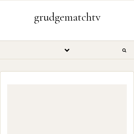
Skip to content
grudgematchtv