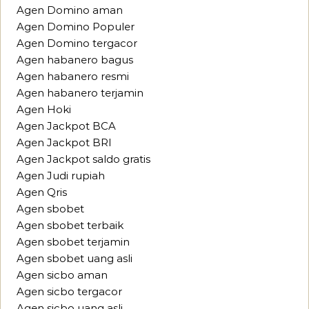
Agen Domino aman
Agen Domino Populer
Agen Domino tergacor
Agen habanero bagus
Agen habanero resmi
Agen habanero terjamin
Agen Hoki
Agen Jackpot BCA
Agen Jackpot BRI
Agen Jackpot saldo gratis
Agen Judi rupiah
Agen Qris
Agen sbobet
Agen sbobet terbaik
Agen sbobet terjamin
Agen sbobet uang asli
Agen sicbo aman
Agen sicbo tergacor
Agen sicbo uang asli