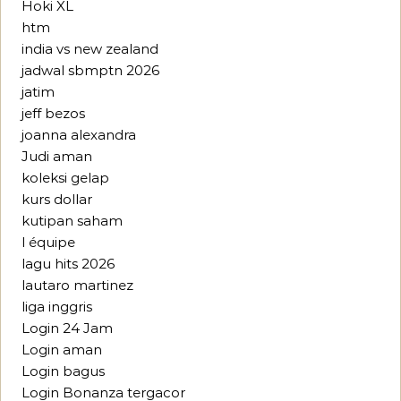
Hoki XL
htm
india vs new zealand
jadwal sbmptn 2026
jatim
jeff bezos
joanna alexandra
Judi aman
koleksi gelap
kurs dollar
kutipan saham
l équipe
lagu hits 2026
lautaro martinez
liga inggris
Login 24 Jam
Login aman
Login bagus
Login Bonanza tergacor