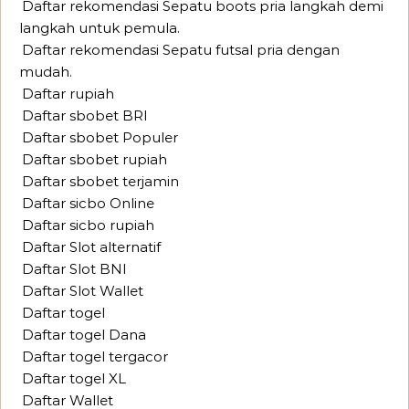
Daftar rekomendasi Sepatu boots pria langkah demi
langkah untuk pemula.
Daftar rekomendasi Sepatu futsal pria dengan
mudah.
Daftar rupiah
Daftar sbobet BRI
Daftar sbobet Populer
Daftar sbobet rupiah
Daftar sbobet terjamin
Daftar sicbo Online
Daftar sicbo rupiah
Daftar Slot alternatif
Daftar Slot BNI
Daftar Slot Wallet
Daftar togel
Daftar togel Dana
Daftar togel tergacor
Daftar togel XL
Daftar Wallet