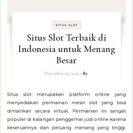
SITUS SLOT
Situs Slot Terbaik di
Indonesia untuk Menang
Besar
December 20, 2025
- By
Situs slot merupakan platform online yang
menyediakan permainan mesin slot yang bisa
dimainkan secara virtual. Permainan ini sangat
populer di kalangan penggemar judi online karena
keseruannya dan peluang menang yang tinggi.