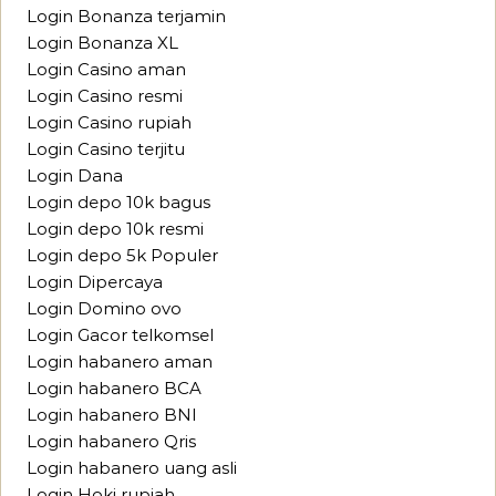
Login Bonanza terjamin
Login Bonanza XL
Login Casino aman
Login Casino resmi
Login Casino rupiah
Login Casino terjitu
Login Dana
Login depo 10k bagus
Login depo 10k resmi
Login depo 5k Populer
Login Dipercaya
Login Domino ovo
Login Gacor telkomsel
Login habanero aman
Login habanero BCA
Login habanero BNI
Login habanero Qris
Login habanero uang asli
Login Hoki rupiah