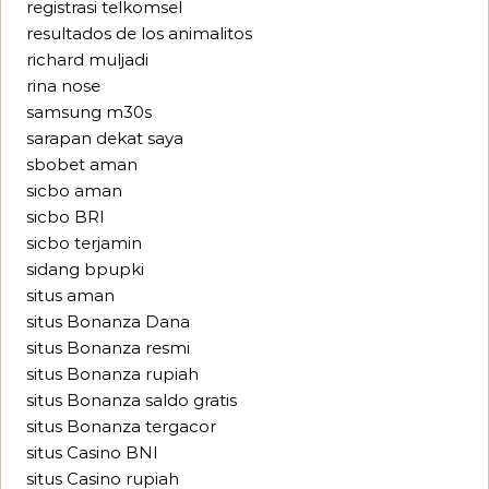
registrasi telkomsel
resultados de los animalitos
richard muljadi
rina nose
samsung m30s
sarapan dekat saya
sbobet aman
sicbo aman
sicbo BRI
sicbo terjamin
sidang bpupki
situs aman
situs Bonanza Dana
situs Bonanza resmi
situs Bonanza rupiah
situs Bonanza saldo gratis
situs Bonanza tergacor
situs Casino BNI
situs Casino rupiah