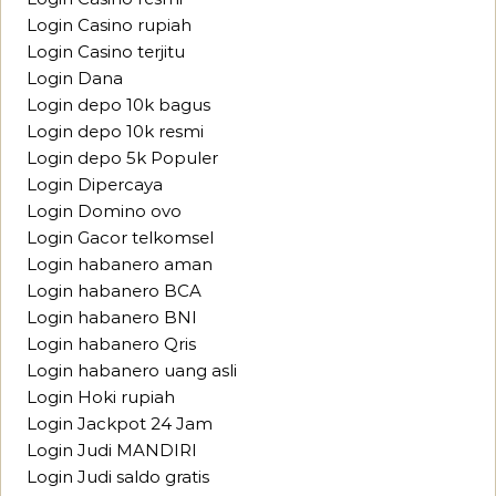
Login Casino rupiah
Login Casino terjitu
Login Dana
Login depo 10k bagus
Login depo 10k resmi
Login depo 5k Populer
Login Dipercaya
Login Domino ovo
Login Gacor telkomsel
Login habanero aman
Login habanero BCA
Login habanero BNI
Login habanero Qris
Login habanero uang asli
Login Hoki rupiah
Login Jackpot 24 Jam
Login Judi MANDIRI
Login Judi saldo gratis