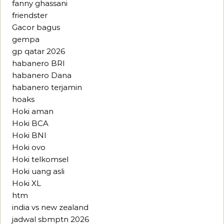
fanny ghassani
friendster
Gacor bagus
gempa
gp qatar 2026
habanero BRI
habanero Dana
habanero terjamin
hoaks
Hoki aman
Hoki BCA
Hoki BNI
Hoki ovo
Hoki telkomsel
Hoki uang asli
Hoki XL
htm
india vs new zealand
jadwal sbmptn 2026