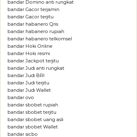
bandar Domino anti rungkat
bandar Gacor terjamin
bandar Gacor terjitu
bandar habanero Qris
bandar habanero rupiah
bandar habanero telkomsel
bandar Hoki Online
bandar Hoki resmi
bandar Jackpot terjitu
bandar Judi anti rungkat
bandar Judi BRI
bandar Judi terjitu
bandar Judi Wallet
bandar ovo
bandar sbobet rupiah
bandar sbobet terjitu
bandar sbobet uang asli
bandar sbobet Wallet
bandar sicbo