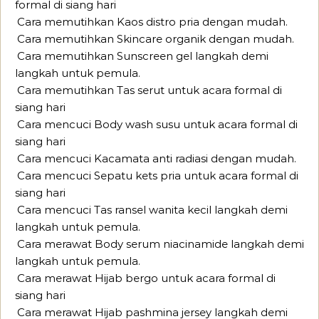
formal di siang hari
Cara memutihkan Kaos distro pria dengan mudah.
Cara memutihkan Skincare organik dengan mudah.
Cara memutihkan Sunscreen gel langkah demi
langkah untuk pemula.
Cara memutihkan Tas serut untuk acara formal di
siang hari
Cara mencuci Body wash susu untuk acara formal di
siang hari
Cara mencuci Kacamata anti radiasi dengan mudah.
Cara mencuci Sepatu kets pria untuk acara formal di
siang hari
Cara mencuci Tas ransel wanita kecil langkah demi
langkah untuk pemula.
Cara merawat Body serum niacinamide langkah demi
langkah untuk pemula.
Cara merawat Hijab bergo untuk acara formal di
siang hari
Cara merawat Hijab pashmina jersey langkah demi