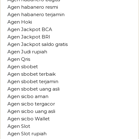
Agen habanero resmi
Agen habanero terjamin
Agen Hoki
Agen Jackpot BCA
Agen Jackpot BRI
Agen Jackpot saldo gratis
Agen Judi rupiah
Agen Qris
Agen sbobet
Agen sbobet terbaik
Agen sbobet terjamin
Agen sbobet uang asli
Agen sicbo aman
Agen sicbo tergacor
Agen sicbo uang asli
Agen sicbo Wallet
Agen Slot
Agen Slot rupiah