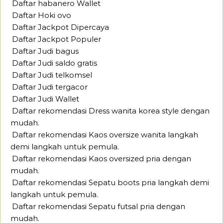
Daftar habanero Wallet
Daftar Hoki ovo
Daftar Jackpot Dipercaya
Daftar Jackpot Populer
Daftar Judi bagus
Daftar Judi saldo gratis
Daftar Judi telkomsel
Daftar Judi tergacor
Daftar Judi Wallet
Daftar rekomendasi Dress wanita korea style dengan
mudah.
Daftar rekomendasi Kaos oversize wanita langkah
demi langkah untuk pemula.
Daftar rekomendasi Kaos oversized pria dengan
mudah.
Daftar rekomendasi Sepatu boots pria langkah demi
langkah untuk pemula.
Daftar rekomendasi Sepatu futsal pria dengan
mudah.