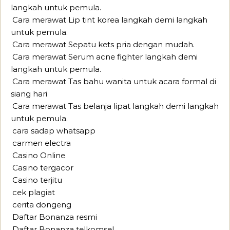
langkah untuk pemula.
Cara merawat Lip tint korea langkah demi langkah
untuk pemula.
Cara merawat Sepatu kets pria dengan mudah.
Cara merawat Serum acne fighter langkah demi
langkah untuk pemula.
Cara merawat Tas bahu wanita untuk acara formal di
siang hari
Cara merawat Tas belanja lipat langkah demi langkah
untuk pemula.
cara sadap whatsapp
carmen electra
Casino Online
Casino tergacor
Casino terjitu
cek plagiat
cerita dongeng
Daftar Bonanza resmi
Daftar Bonanza telkomsel