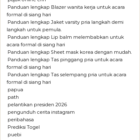
Panduan lengkap Blazer wanita kerja untuk acara
formal di siang hari
Panduan lengkap Jaket varsity pria langkah demi
langkah untuk pemula.
Panduan lengkap Lip balm melembabkan untuk
acara formal di siang hari
Panduan lengkap Sheet mask korea dengan mudah.
Panduan lengkap Tas pinggang pria untuk acara
formal di siang hari
Panduan lengkap Tas selempang pria untuk acara
formal di siang hari
papua
path
pelantikan presiden 2026
pengunduh cerita instagram
peribahasa
Prediksi Togel
puebi