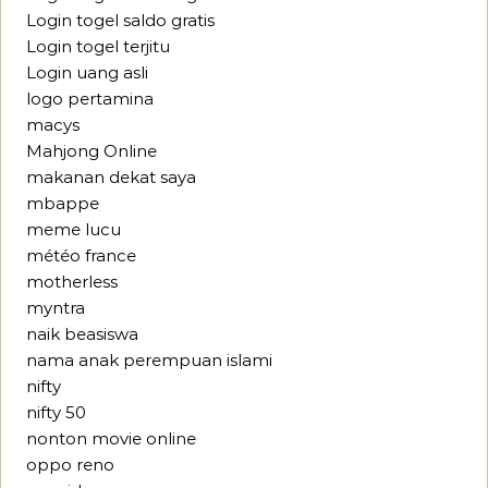
Login togel saldo gratis
Login togel terjitu
Login uang asli
logo pertamina
macys
Mahjong Online
makanan dekat saya
mbappe
meme lucu
météo france
motherless
myntra
naik beasiswa
nama anak perempuan islami
nifty
nifty 50
nonton movie online
oppo reno