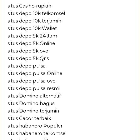
situs Casino rupiah
situs depo 10k telkomsel
situs depo 10k terjamin
situs depo 10k Wallet
situs depo 5k 24 Jam
situs depo 5k Online
situs depo 5k ovo
situs depo 5k Qris
situs depo pulsa
situs depo pulsa Online
situs depo pulsa ovo
situs depo pulsa resmi
situs Domino alternatif
situs Domino bagus
situs Domino terjamin
situs Gacor terbaik
situs habanero Populer
situs habanero telkomsel