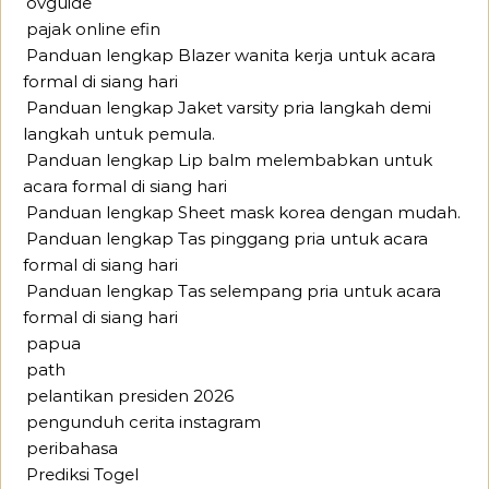
ovguide
pajak online efin
Panduan lengkap Blazer wanita kerja untuk acara
formal di siang hari
Panduan lengkap Jaket varsity pria langkah demi
langkah untuk pemula.
Panduan lengkap Lip balm melembabkan untuk
acara formal di siang hari
Panduan lengkap Sheet mask korea dengan mudah.
Panduan lengkap Tas pinggang pria untuk acara
formal di siang hari
Panduan lengkap Tas selempang pria untuk acara
formal di siang hari
papua
path
pelantikan presiden 2026
pengunduh cerita instagram
peribahasa
Prediksi Togel