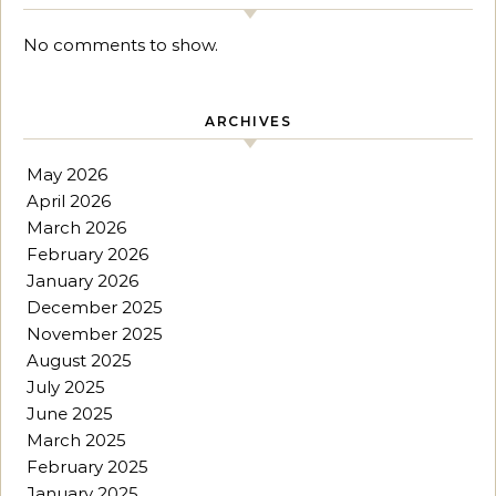
No comments to show.
ARCHIVES
May 2026
April 2026
March 2026
February 2026
January 2026
December 2025
November 2025
August 2025
July 2025
June 2025
March 2025
February 2025
January 2025