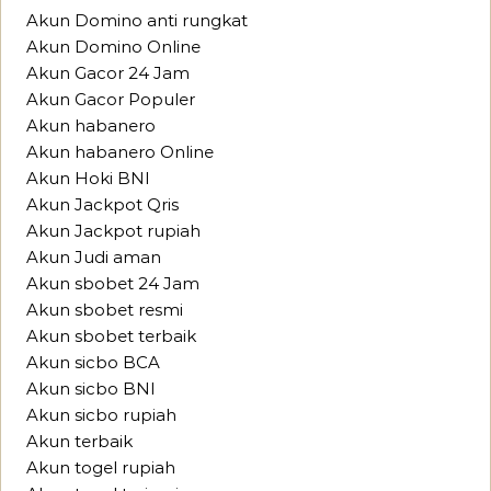
Akun Domino anti rungkat
Akun Domino Online
Akun Gacor 24 Jam
Akun Gacor Populer
Akun habanero
Akun habanero Online
Akun Hoki BNI
Akun Jackpot Qris
Akun Jackpot rupiah
Akun Judi aman
Akun sbobet 24 Jam
Akun sbobet resmi
Akun sbobet terbaik
Akun sicbo BCA
Akun sicbo BNI
Akun sicbo rupiah
Akun terbaik
Akun togel rupiah