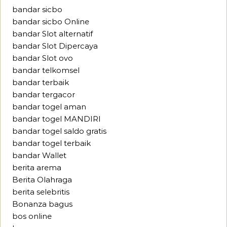
bandar sicbo
bandar sicbo Online
bandar Slot alternatif
bandar Slot Dipercaya
bandar Slot ovo
bandar telkomsel
bandar terbaik
bandar tergacor
bandar togel aman
bandar togel MANDIRI
bandar togel saldo gratis
bandar togel terbaik
bandar Wallet
berita arema
Berita Olahraga
berita selebritis
Bonanza bagus
bos online