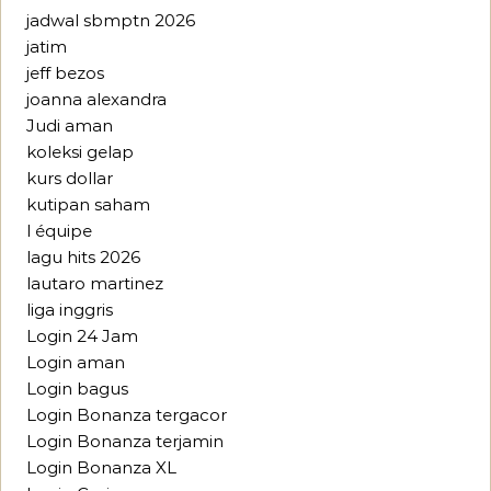
jadwal sbmptn 2026
jatim
jeff bezos
joanna alexandra
Judi aman
koleksi gelap
kurs dollar
kutipan saham
l équipe
lagu hits 2026
lautaro martinez
liga inggris
Login 24 Jam
Login aman
Login bagus
Login Bonanza tergacor
Login Bonanza terjamin
Login Bonanza XL