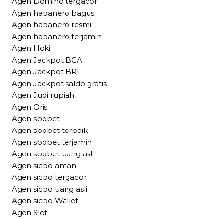
Agen Domino tergacor
Agen habanero bagus
Agen habanero resmi
Agen habanero terjamin
Agen Hoki
Agen Jackpot BCA
Agen Jackpot BRI
Agen Jackpot saldo gratis
Agen Judi rupiah
Agen Qris
Agen sbobet
Agen sbobet terbaik
Agen sbobet terjamin
Agen sbobet uang asli
Agen sicbo aman
Agen sicbo tergacor
Agen sicbo uang asli
Agen sicbo Wallet
Agen Slot