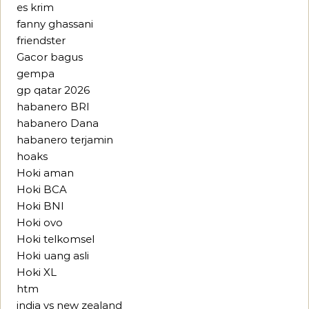
es krim
fanny ghassani
friendster
Gacor bagus
gempa
gp qatar 2026
habanero BRI
habanero Dana
habanero terjamin
hoaks
Hoki aman
Hoki BCA
Hoki BNI
Hoki ovo
Hoki telkomsel
Hoki uang asli
Hoki XL
htm
india vs new zealand