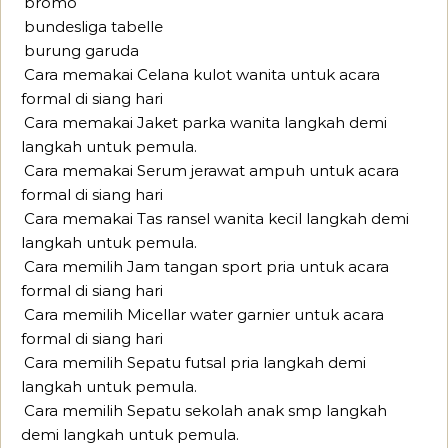
bromo
bundesliga tabelle
burung garuda
Cara memakai Celana kulot wanita untuk acara
formal di siang hari
Cara memakai Jaket parka wanita langkah demi
langkah untuk pemula.
Cara memakai Serum jerawat ampuh untuk acara
formal di siang hari
Cara memakai Tas ransel wanita kecil langkah demi
langkah untuk pemula.
Cara memilih Jam tangan sport pria untuk acara
formal di siang hari
Cara memilih Micellar water garnier untuk acara
formal di siang hari
Cara memilih Sepatu futsal pria langkah demi
langkah untuk pemula.
Cara memilih Sepatu sekolah anak smp langkah
demi langkah untuk pemula.