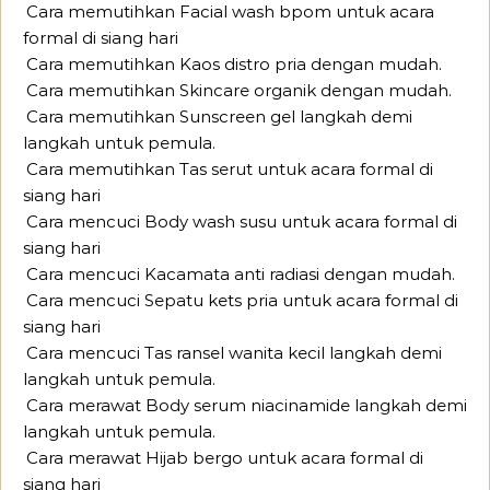
Cara memutihkan Facial wash bpom untuk acara
formal di siang hari
Cara memutihkan Kaos distro pria dengan mudah.
Cara memutihkan Skincare organik dengan mudah.
Cara memutihkan Sunscreen gel langkah demi
langkah untuk pemula.
Cara memutihkan Tas serut untuk acara formal di
siang hari
Cara mencuci Body wash susu untuk acara formal di
siang hari
Cara mencuci Kacamata anti radiasi dengan mudah.
Cara mencuci Sepatu kets pria untuk acara formal di
siang hari
Cara mencuci Tas ransel wanita kecil langkah demi
langkah untuk pemula.
Cara merawat Body serum niacinamide langkah demi
langkah untuk pemula.
Cara merawat Hijab bergo untuk acara formal di
siang hari