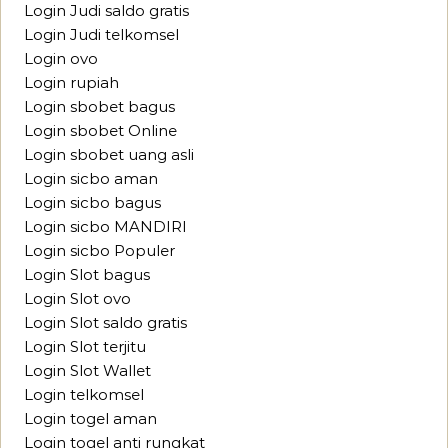
Login Judi saldo gratis
Login Judi telkomsel
Login ovo
Login rupiah
Login sbobet bagus
Login sbobet Online
Login sbobet uang asli
Login sicbo aman
Login sicbo bagus
Login sicbo MANDIRI
Login sicbo Populer
Login Slot bagus
Login Slot ovo
Login Slot saldo gratis
Login Slot terjitu
Login Slot Wallet
Login telkomsel
Login togel aman
Login togel anti rungkat