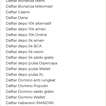
Daftar Bonanza resmi
Daftar Bonanza telkomsel
Daftar Casino
Daftar Dana
Daftar depo 10k alternatif
Daftar depo 10k aman
Daftar depo 10k Online
Daftar depo 5k aman
Daftar depo 5k BCA
Daftar depo 5k resmi
Daftar depo 5k saldo gratis
Daftar depo pulsa Dipercaya
Daftar depo pulsa Wallet
Daftar depo pulsa XL
Daftar Domino anti rungkat
Daftar Domino Populer
Daftar Domino saldo gratis
Daftar Domino Wallet
Daftar habanero MANDIRI