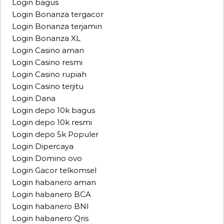
Login bagus
Login Bonanza tergacor
Login Bonanza terjamin
Login Bonanza XL
Login Casino aman
Login Casino resmi
Login Casino rupiah
Login Casino terjitu
Login Dana
Login depo 10k bagus
Login depo 10k resmi
Login depo 5k Populer
Login Dipercaya
Login Domino ovo
Login Gacor telkomsel
Login habanero aman
Login habanero BCA
Login habanero BNI
Login habanero Qris