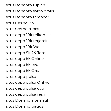
situs Bonanza rupiah
situs Bonanza saldo gratis
situs Bonanza tergacor
situs Casino BNI
situs Casino rupiah
situs depo 10k telkomsel
situs depo 10k terjamin
situs depo 10k Wallet
situs depo 5k 24 Jam
situs depo 5k Online
situs depo 5k ovo
situs depo 5k Qris
situs depo pulsa
situs depo pulsa Online
situs depo pulsa ovo
situs depo pulsa resmi
situs Domino alternatif
situs Domino bagus