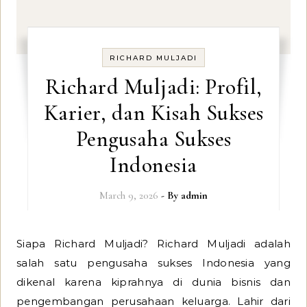
RICHARD MULJADI
Richard Muljadi: Profil,
Karier, dan Kisah Sukses
Pengusaha Sukses
Indonesia
March 9, 2026
- By
admin
Siapa Richard Muljadi? Richard Muljadi adalah
salah satu pengusaha sukses Indonesia yang
dikenal karena kiprahnya di dunia bisnis dan
pengembangan perusahaan keluarga. Lahir dari