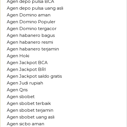
Agen depo pulsa BCA
Agen depo pulsa uang asli
Agen Domino aman
Agen Domino Populer
Agen Domino tergacor
Agen habanero bagus
Agen habanero resmi
Agen habanero terjamin
Agen Hoki
Agen Jackpot BCA
Agen Jackpot BRI
Agen Jackpot saldo gratis
Agen Judi rupiah
Agen Qris
Agen sbobet
Agen sbobet terbaik
Agen sbobet terjamin
Agen sbobet uang asli
Agen sicbo aman