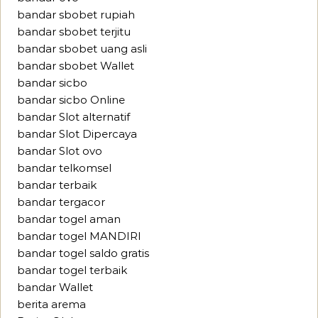
bandar sbobet rupiah
bandar sbobet terjitu
bandar sbobet uang asli
bandar sbobet Wallet
bandar sicbo
bandar sicbo Online
bandar Slot alternatif
bandar Slot Dipercaya
bandar Slot ovo
bandar telkomsel
bandar terbaik
bandar tergacor
bandar togel aman
bandar togel MANDIRI
bandar togel saldo gratis
bandar togel terbaik
bandar Wallet
berita arema