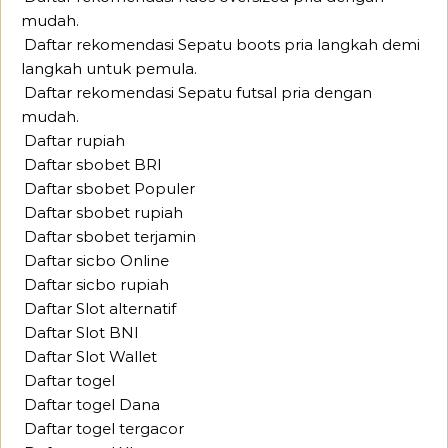
mudah.
Daftar rekomendasi Sepatu boots pria langkah demi
langkah untuk pemula.
Daftar rekomendasi Sepatu futsal pria dengan
mudah.
Daftar rupiah
Daftar sbobet BRI
Daftar sbobet Populer
Daftar sbobet rupiah
Daftar sbobet terjamin
Daftar sicbo Online
Daftar sicbo rupiah
Daftar Slot alternatif
Daftar Slot BNI
Daftar Slot Wallet
Daftar togel
Daftar togel Dana
Daftar togel tergacor