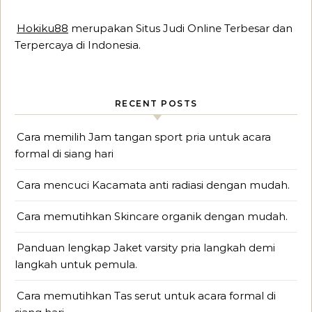
Hokiku88
merupakan Situs Judi Online Terbesar dan
Terpercaya di Indonesia.
RECENT POSTS
Cara memilih Jam tangan sport pria untuk acara
formal di siang hari
Cara mencuci Kacamata anti radiasi dengan mudah.
Cara memutihkan Skincare organik dengan mudah.
Panduan lengkap Jaket varsity pria langkah demi
langkah untuk pemula.
Cara memutihkan Tas serut untuk acara formal di