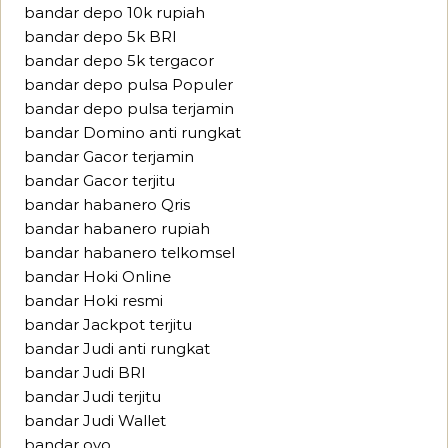
bandar depo 10k rupiah
bandar depo 5k BRI
bandar depo 5k tergacor
bandar depo pulsa Populer
bandar depo pulsa terjamin
bandar Domino anti rungkat
bandar Gacor terjamin
bandar Gacor terjitu
bandar habanero Qris
bandar habanero rupiah
bandar habanero telkomsel
bandar Hoki Online
bandar Hoki resmi
bandar Jackpot terjitu
bandar Judi anti rungkat
bandar Judi BRI
bandar Judi terjitu
bandar Judi Wallet
bandar ovo