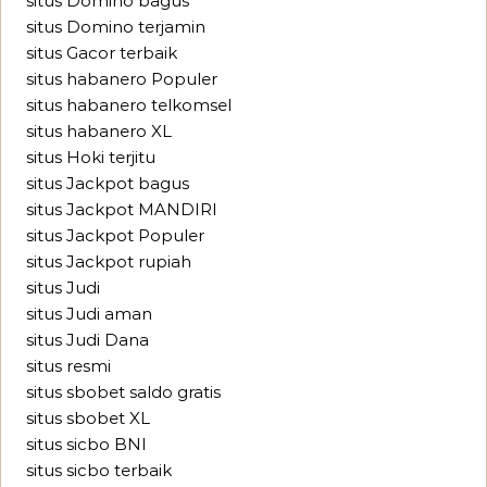
situs Domino bagus
situs Domino terjamin
situs Gacor terbaik
situs habanero Populer
situs habanero telkomsel
situs habanero XL
situs Hoki terjitu
situs Jackpot bagus
situs Jackpot MANDIRI
situs Jackpot Populer
situs Jackpot rupiah
situs Judi
situs Judi aman
situs Judi Dana
situs resmi
situs sbobet saldo gratis
situs sbobet XL
situs sicbo BNI
situs sicbo terbaik