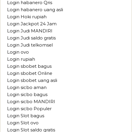
Login habanero Qris
Login habanero uang asli
Login Hoki rupiah
Login Jackpot 24 Jam
Login Judi MANDIRI
Login Judi saldo gratis
Login Judi telkomsel
Login ovo
Login rupiah
Login sbobet bagus
Login sbobet Online
Login sbobet uang asli
Login sicbo aman
Login sicbo bagus
Login sicbo MANDIRI
Login sicbo Populer
Login Slot bagus
Login Slot ovo
Login Slot saldo gratis