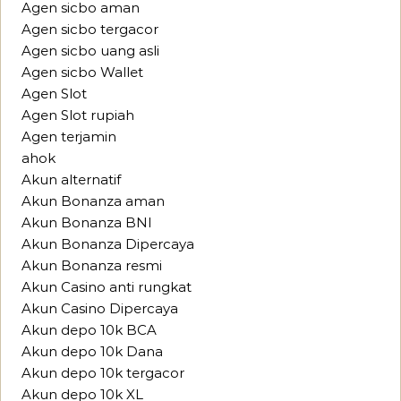
Agen sicbo aman
Agen sicbo tergacor
Agen sicbo uang asli
Agen sicbo Wallet
Agen Slot
Agen Slot rupiah
Agen terjamin
ahok
Akun alternatif
Akun Bonanza aman
Akun Bonanza BNI
Akun Bonanza Dipercaya
Akun Bonanza resmi
Akun Casino anti rungkat
Akun Casino Dipercaya
Akun depo 10k BCA
Akun depo 10k Dana
Akun depo 10k tergacor
Akun depo 10k XL