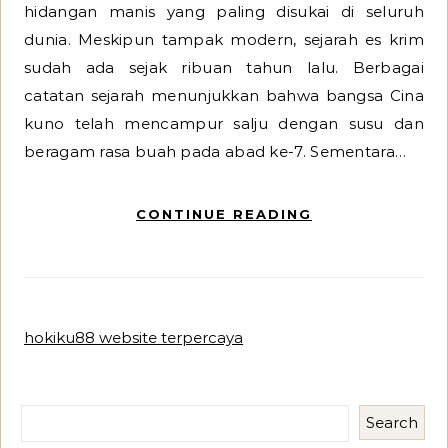
hidangan manis yang paling disukai di seluruh
dunia. Meskipun tampak modern, sejarah es krim
sudah ada sejak ribuan tahun lalu. Berbagai
catatan sejarah menunjukkan bahwa bangsa Cina
kuno telah mencampur salju dengan susu dan
beragam rasa buah pada abad ke-7. Sementara…
CONTINUE READING
hokiku88 website terpercaya
Search