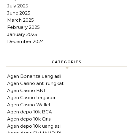
July 2025
June 2025
March 2025
February 2025
January 2025
December 2024
CATEGORIES
Agen Bonanza uang asli
Agen Casino anti rungkat
Agen Casino BNI
Agen Casino tergacor
Agen Casino Wallet
Agen depo 10k BCA
Agen depo 10k Qris
Agen depo 10k uang asli