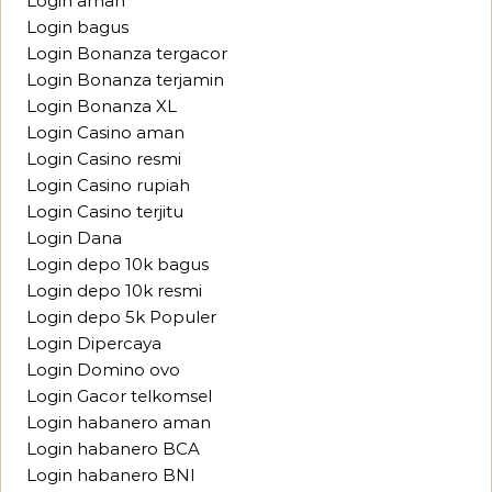
Login aman
Login bagus
Login Bonanza tergacor
Login Bonanza terjamin
Login Bonanza XL
Login Casino aman
Login Casino resmi
Login Casino rupiah
Login Casino terjitu
Login Dana
Login depo 10k bagus
Login depo 10k resmi
Login depo 5k Populer
Login Dipercaya
Login Domino ovo
Login Gacor telkomsel
Login habanero aman
Login habanero BCA
Login habanero BNI