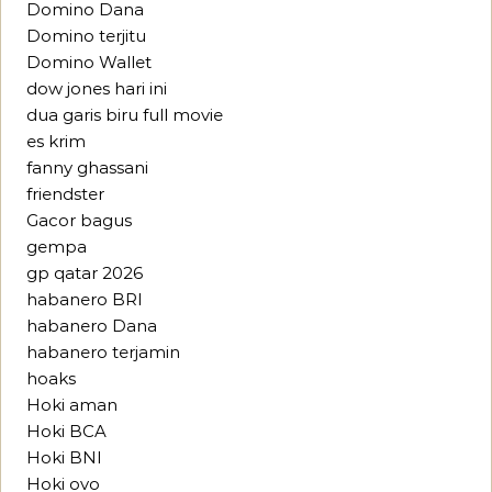
Domino Dana
Domino terjitu
Domino Wallet
dow jones hari ini
dua garis biru full movie
es krim
fanny ghassani
friendster
Gacor bagus
gempa
gp qatar 2026
habanero BRI
habanero Dana
habanero terjamin
hoaks
Hoki aman
Hoki BCA
Hoki BNI
Hoki ovo