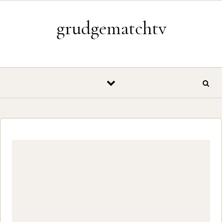
Skip to content
grudgematchtv