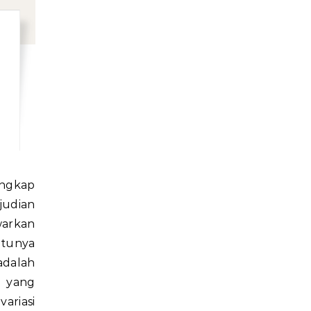
udian
warkan
atunya
dalah
e yang
riasi