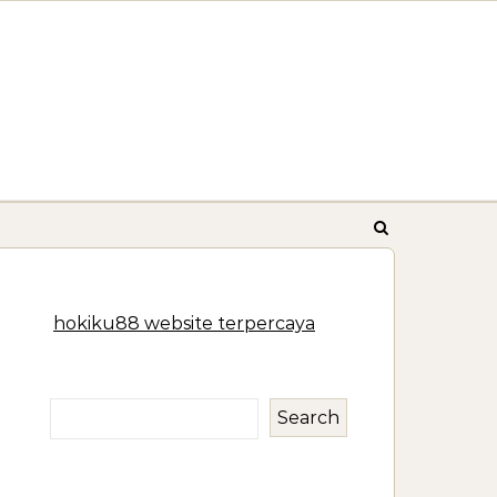
hokiku88 website terpercaya
Search