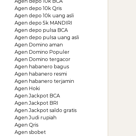
Agen depo 10k BCA
Agen depo 10k Qris
Agen depo 10k uang asli
Agen depo 5k MANDIRI
Agen depo pulsa BCA
Agen depo pulsa uang asli
Agen Domino aman
Agen Domino Populer
Agen Domino tergacor
Agen habanero bagus
Agen habanero resmi
Agen habanero terjamin
Agen Hoki
Agen Jackpot BCA
Agen Jackpot BRI
Agen Jackpot saldo gratis
Agen Judi rupiah
Agen Qris
Agen sbobet