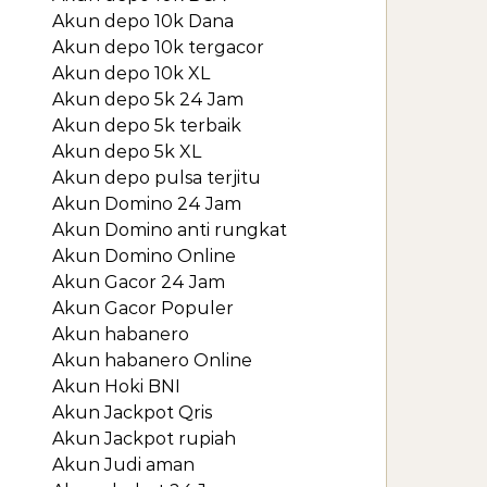
Akun depo 10k Dana
Akun depo 10k tergacor
Akun depo 10k XL
Akun depo 5k 24 Jam
Akun depo 5k terbaik
Akun depo 5k XL
Akun depo pulsa terjitu
Akun Domino 24 Jam
Akun Domino anti rungkat
Akun Domino Online
Akun Gacor 24 Jam
Akun Gacor Populer
Akun habanero
Akun habanero Online
Akun Hoki BNI
Akun Jackpot Qris
Akun Jackpot rupiah
Akun Judi aman