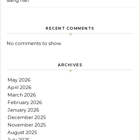
siang hari
RECENT COMMENTS
No comments to show.
ARCHIVES
May 2026
April 2026
March 2026
February 2026
January 2026
December 2025
November 2025
August 2025
July 2025