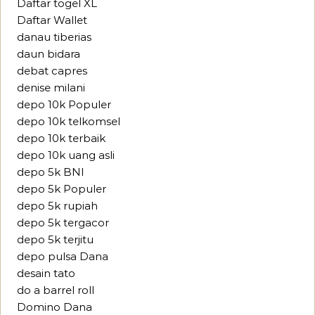
Daftar togel XL
Daftar Wallet
danau tiberias
daun bidara
debat capres
denise milani
depo 10k Populer
depo 10k telkomsel
depo 10k terbaik
depo 10k uang asli
depo 5k BNI
depo 5k Populer
depo 5k rupiah
depo 5k tergacor
depo 5k terjitu
depo pulsa Dana
desain tato
do a barrel roll
Domino Dana