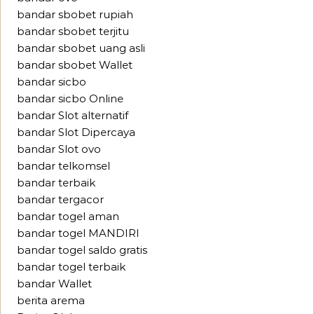
bandar sbobet rupiah
bandar sbobet terjitu
bandar sbobet uang asli
bandar sbobet Wallet
bandar sicbo
bandar sicbo Online
bandar Slot alternatif
bandar Slot Dipercaya
bandar Slot ovo
bandar telkomsel
bandar terbaik
bandar tergacor
bandar togel aman
bandar togel MANDIRI
bandar togel saldo gratis
bandar togel terbaik
bandar Wallet
berita arema