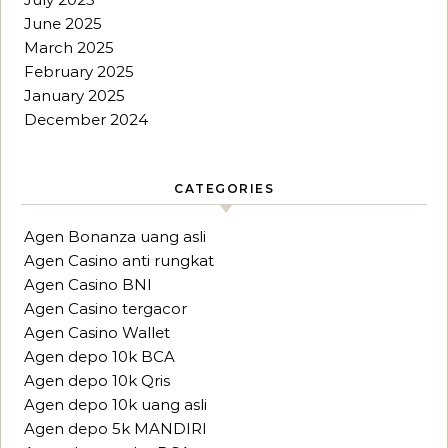
June 2025
March 2025
February 2025
January 2025
December 2024
CATEGORIES
Agen Bonanza uang asli
Agen Casino anti rungkat
Agen Casino BNI
Agen Casino tergacor
Agen Casino Wallet
Agen depo 10k BCA
Agen depo 10k Qris
Agen depo 10k uang asli
Agen depo 5k MANDIRI