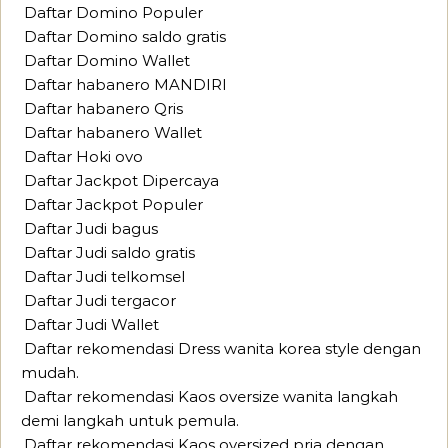
Daftar Domino Populer
Daftar Domino saldo gratis
Daftar Domino Wallet
Daftar habanero MANDIRI
Daftar habanero Qris
Daftar habanero Wallet
Daftar Hoki ovo
Daftar Jackpot Dipercaya
Daftar Jackpot Populer
Daftar Judi bagus
Daftar Judi saldo gratis
Daftar Judi telkomsel
Daftar Judi tergacor
Daftar Judi Wallet
Daftar rekomendasi Dress wanita korea style dengan
mudah.
Daftar rekomendasi Kaos oversize wanita langkah
demi langkah untuk pemula.
Daftar rekomendasi Kaos oversized pria dengan