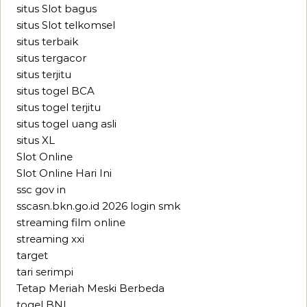
situs Slot bagus
situs Slot telkomsel
situs terbaik
situs tergacor
situs terjitu
situs togel BCA
situs togel terjitu
situs togel uang asli
situs XL
Slot Online
Slot Online Hari Ini
ssc gov in
sscasn.bkn.go.id 2026 login smk
streaming film online
streaming xxi
target
tari serimpi
Tetap Meriah Meski Berbeda
togel BNI