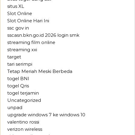
situs XL
Slot Online
Slot Online Hari Ini
ssc gov in
sscasn.bkn.go.id 2026 login smk
streaming film online
streaming xxi
target
tari serimpi
Tetap Meriah Meski Berbeda
togel BNI
togel Qris
togel terjamin
Uncategorized
unpad
upgrade windows 7 ke windows 10
valentino rossi
verizon wireless