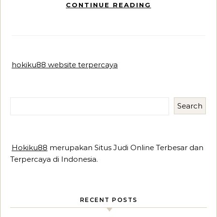
CONTINUE READING
hokiku88 website terpercaya
Search
Hokiku88
merupakan Situs Judi Online Terbesar dan
Terpercaya di Indonesia.
RECENT POSTS