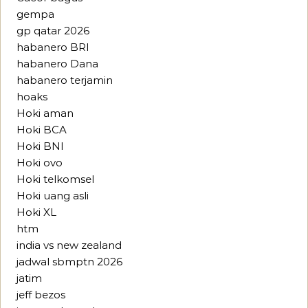
gempa
gp qatar 2026
habanero BRI
habanero Dana
habanero terjamin
hoaks
Hoki aman
Hoki BCA
Hoki BNI
Hoki ovo
Hoki telkomsel
Hoki uang asli
Hoki XL
htm
india vs new zealand
jadwal sbmptn 2026
jatim
jeff bezos