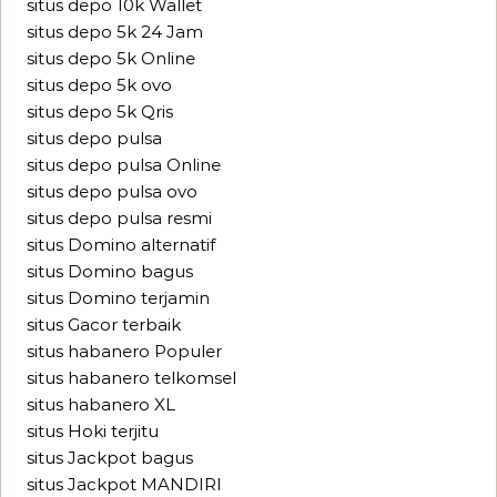
situs depo 10k Wallet
situs depo 5k 24 Jam
situs depo 5k Online
situs depo 5k ovo
situs depo 5k Qris
situs depo pulsa
situs depo pulsa Online
situs depo pulsa ovo
situs depo pulsa resmi
situs Domino alternatif
situs Domino bagus
situs Domino terjamin
situs Gacor terbaik
situs habanero Populer
situs habanero telkomsel
situs habanero XL
situs Hoki terjitu
situs Jackpot bagus
situs Jackpot MANDIRI