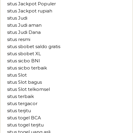
situs Jackpot Populer
situs Jackpot rupiah
situs Judi
situs Judi aman
situs Judi Dana
situs resmi
situs sbobet saldo gratis
situs sbobet XL
situs sicbo BNI
situs sicbo terbaik
situs Slot
situs Slot bagus
situs Slot telkomsel
situs terbaik
situs tergacor
situs terjitu
situs togel BCA
situs togel terjitu
situs togel uang asli