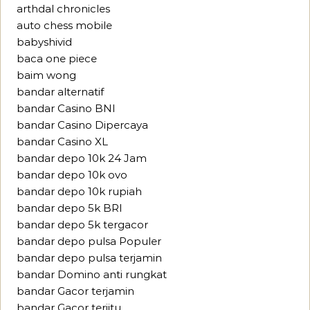
arthdal chronicles
auto chess mobile
babyshivid
baca one piece
baim wong
bandar alternatif
bandar Casino BNI
bandar Casino Dipercaya
bandar Casino XL
bandar depo 10k 24 Jam
bandar depo 10k ovo
bandar depo 10k rupiah
bandar depo 5k BRI
bandar depo 5k tergacor
bandar depo pulsa Populer
bandar depo pulsa terjamin
bandar Domino anti rungkat
bandar Gacor terjamin
bandar Gacor terjitu