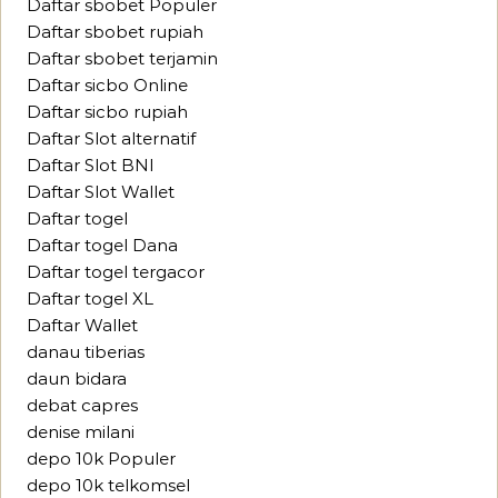
Daftar sbobet Populer
Daftar sbobet rupiah
Daftar sbobet terjamin
Daftar sicbo Online
Daftar sicbo rupiah
Daftar Slot alternatif
Daftar Slot BNI
Daftar Slot Wallet
Daftar togel
Daftar togel Dana
Daftar togel tergacor
Daftar togel XL
Daftar Wallet
danau tiberias
daun bidara
debat capres
denise milani
depo 10k Populer
depo 10k telkomsel