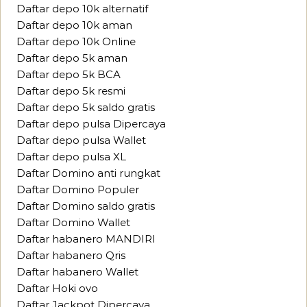
Daftar depo 10k alternatif
Daftar depo 10k aman
Daftar depo 10k Online
Daftar depo 5k aman
Daftar depo 5k BCA
Daftar depo 5k resmi
Daftar depo 5k saldo gratis
Daftar depo pulsa Dipercaya
Daftar depo pulsa Wallet
Daftar depo pulsa XL
Daftar Domino anti rungkat
Daftar Domino Populer
Daftar Domino saldo gratis
Daftar Domino Wallet
Daftar habanero MANDIRI
Daftar habanero Qris
Daftar habanero Wallet
Daftar Hoki ovo
Daftar Jackpot Dipercaya