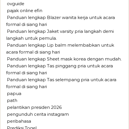
ovguide
pajak online efin
Panduan lengkap Blazer wanita kerja untuk acara
formal di siang hari
Panduan lengkap Jaket varsity pria langkah demi
langkah untuk pemula.
Panduan lengkap Lip balm melembabkan untuk
acara formal di siang hari
Panduan lengkap Sheet mask korea dengan mudah.
Panduan lengkap Tas pinggang pria untuk acara
formal di siang hari
Panduan lengkap Tas selempang pria untuk acara
formal di siang hari
papua
path
pelantikan presiden 2026
pengunduh cerita instagram
peribahasa
Prediksi Togel