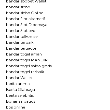
bandar sbobet Wallet
bandar sicbo
bandar sicbo Online
bandar Slot alternatif
bandar Slot Dipercaya
bandar Slot ovo
bandar telkomsel
bandar terbaik
bandar tergacor
bandar togel aman
bandar togel MANDIRI
bandar togel saldo gratis
bandar togel terbaik
bandar Wallet
berita arema
Berita Olahraga
berita selebritis
Bonanza bagus
bos online