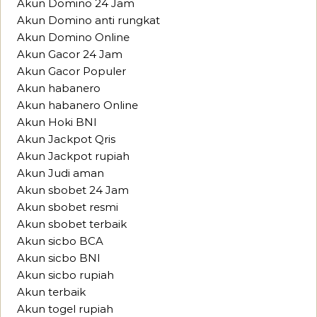
Akun Domino 24 Jam
Akun Domino anti rungkat
Akun Domino Online
Akun Gacor 24 Jam
Akun Gacor Populer
Akun habanero
Akun habanero Online
Akun Hoki BNI
Akun Jackpot Qris
Akun Jackpot rupiah
Akun Judi aman
Akun sbobet 24 Jam
Akun sbobet resmi
Akun sbobet terbaik
Akun sicbo BCA
Akun sicbo BNI
Akun sicbo rupiah
Akun terbaik
Akun togel rupiah