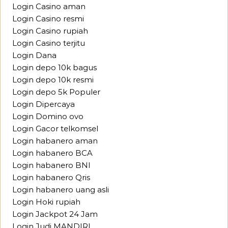
Login Casino aman
Login Casino resmi
Login Casino rupiah
Login Casino terjitu
Login Dana
Login depo 10k bagus
Login depo 10k resmi
Login depo 5k Populer
Login Dipercaya
Login Domino ovo
Login Gacor telkomsel
Login habanero aman
Login habanero BCA
Login habanero BNI
Login habanero Qris
Login habanero uang asli
Login Hoki rupiah
Login Jackpot 24 Jam
Login Judi MANDIRI