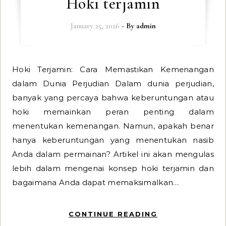
Hoki terjamin
January 25, 2026
- By
admin
Hoki Terjamin: Cara Memastikan Kemenangan
dalam Dunia Perjudian Dalam dunia perjudian,
banyak yang percaya bahwa keberuntungan atau
hoki memainkan peran penting dalam
menentukan kemenangan. Namun, apakah benar
hanya keberuntungan yang menentukan nasib
Anda dalam permainan? Artikel ini akan mengulas
lebih dalam mengenai konsep hoki terjamin dan
bagaimana Anda dapat memaksimalkan…
CONTINUE READING