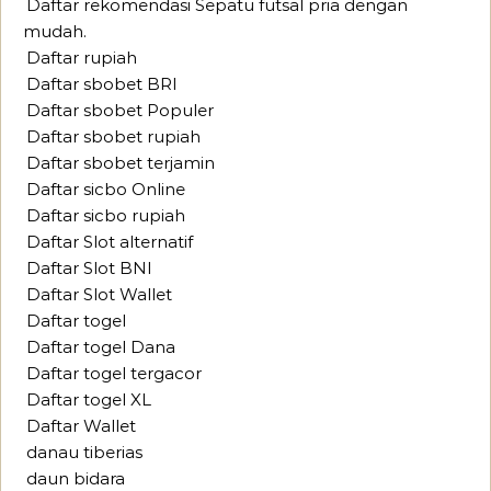
Daftar rekomendasi Sepatu futsal pria dengan
mudah.
Daftar rupiah
Daftar sbobet BRI
Daftar sbobet Populer
Daftar sbobet rupiah
Daftar sbobet terjamin
Daftar sicbo Online
Daftar sicbo rupiah
Daftar Slot alternatif
Daftar Slot BNI
Daftar Slot Wallet
Daftar togel
Daftar togel Dana
Daftar togel tergacor
Daftar togel XL
Daftar Wallet
danau tiberias
daun bidara