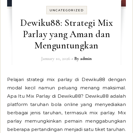
UNCATEGORIZED
Dewiku88: Strategi Mix
Parlay yang Aman dan
Menguntungkan
January 10, 2026
- By
admin
Pelajari strategi mix parlay di Dewiku88 dengan
modal kecil namun peluang menang maksimal.
Apa Itu Mix Parlay di Dewiku88? Dewiku88 adalah
platform taruhan bola online yang menyediakan
berbagai jenis taruhan, termasuk mix parlay. Mix
parlay memungkinkan pemain menggabungkan
beberapa pertandingan menjadi satu tiket taruhan.