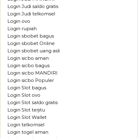
Login Judi saldo gratis
Login Judi telkomsel
Login ovo
Login rupiah
Login sbobet bagus
Login sbobet Online
Login sbobet uang asli
Login sicbo aman
Login sicbo bagus
Login sicbo MANDIRI
Login sicbo Populer
Login Slot bagus
Login Slot ovo
Login Slot saldo gratis
Login Slot terjitu
Login Slot Wallet
Login telkomsel
Login togel aman