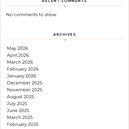
RECENT COMMENTS
No comments to show.
ARCHIVES
May 2026
April 2026
March 2026
February 2026
January 2026
December 2025
November 2025
August 2025
July 2025
June 2025
March 2025
February 2025