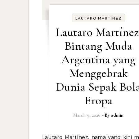
LAUTARO MARTINEZ
Lautaro Martínez
Bintang Muda
Argentina yang
Menggebrak
Dunia Sepak Bol
Eropa
March 9, 2026
- By
admin
Lautaro Martínez, nama yang kini menjadi