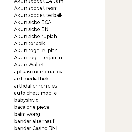
Akun sbobet 24 Jam
Akun sbobet resmi
Akun sbobet terbaik
Akun sicbo BCA
Akun sicbo BNI
Akun sicbo rupiah
Akun terbaik
Akun togel rupiah
Akun togel terjamin
Akun Wallet
aplikasi membuat cv
ard mediathek
arthdal chronicles
auto chess mobile
babyshivid
baca one piece
baim wong
bandar alternatif
bandar Casino BNI