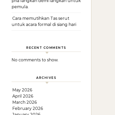
pria langkah demi langkah untuk
pemula.
Cara memutihkan Tas serut
untuk acara formal di siang hari
RECENT COMMENTS
No comments to show.
ARCHIVES
May 2026
April 2026
March 2026
February 2026
January 2026