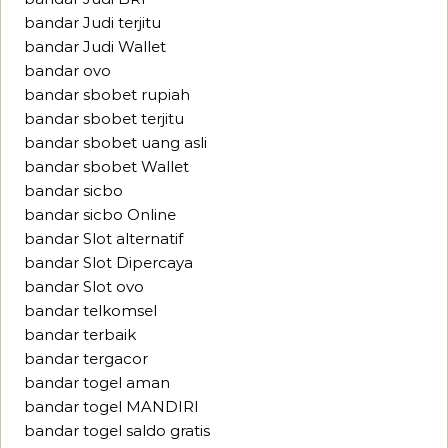
bandar Judi terjitu
bandar Judi Wallet
bandar ovo
bandar sbobet rupiah
bandar sbobet terjitu
bandar sbobet uang asli
bandar sbobet Wallet
bandar sicbo
bandar sicbo Online
bandar Slot alternatif
bandar Slot Dipercaya
bandar Slot ovo
bandar telkomsel
bandar terbaik
bandar tergacor
bandar togel aman
bandar togel MANDIRI
bandar togel saldo gratis