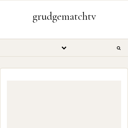
Skip to content
grudgematchtv