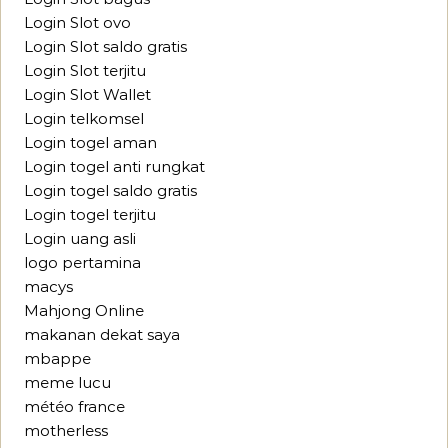
Login Slot ovo
Login Slot saldo gratis
Login Slot terjitu
Login Slot Wallet
Login telkomsel
Login togel aman
Login togel anti rungkat
Login togel saldo gratis
Login togel terjitu
Login uang asli
logo pertamina
macys
Mahjong Online
makanan dekat saya
mbappe
meme lucu
météo france
motherless