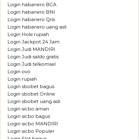
Login habanero BCA
Login habanero BNI
Login habanero Qris
Login habanero uang asli
Login Hoki rupiah
Login Jackpot 24 Jam
Login Judi MANDIRI
Login Judi saldo gratis
Login Judi telkomsel
Login ovo
Login rupiah
Login sbobet bagus
Login sbobet Online
Login sbobet uang asli
Login sicbo aman
Login sicbo bagus
Login sicbo MANDIRI
Login sicbo Populer
Login Slot bagus