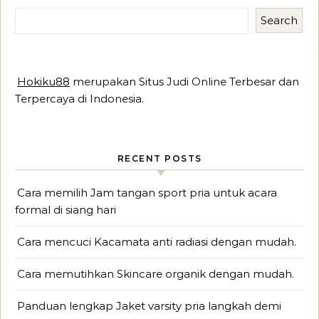
Search
Hokiku88
merupakan Situs Judi Online Terbesar dan
Terpercaya di Indonesia.
RECENT POSTS
Cara memilih Jam tangan sport pria untuk acara
formal di siang hari
Cara mencuci Kacamata anti radiasi dengan mudah.
Cara memutihkan Skincare organik dengan mudah.
Panduan lengkap Jaket varsity pria langkah demi