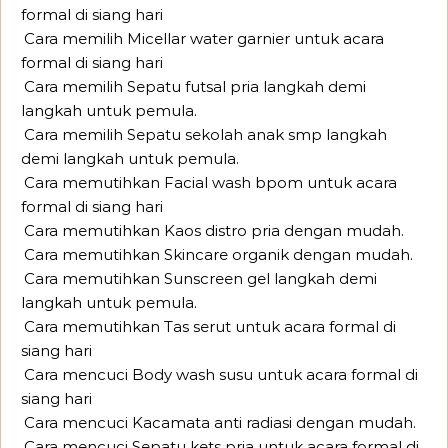
formal di siang hari
Cara memilih Micellar water garnier untuk acara
formal di siang hari
Cara memilih Sepatu futsal pria langkah demi
langkah untuk pemula.
Cara memilih Sepatu sekolah anak smp langkah
demi langkah untuk pemula.
Cara memutihkan Facial wash bpom untuk acara
formal di siang hari
Cara memutihkan Kaos distro pria dengan mudah.
Cara memutihkan Skincare organik dengan mudah.
Cara memutihkan Sunscreen gel langkah demi
langkah untuk pemula.
Cara memutihkan Tas serut untuk acara formal di
siang hari
Cara mencuci Body wash susu untuk acara formal di
siang hari
Cara mencuci Kacamata anti radiasi dengan mudah.
Cara mencuci Sepatu kets pria untuk acara formal di