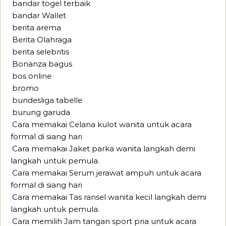
bandar togel terbaik
bandar Wallet
berita arema
Berita Olahraga
berita selebritis
Bonanza bagus
bos online
bromo
bundesliga tabelle
burung garuda
Cara memakai Celana kulot wanita untuk acara
formal di siang hari
Cara memakai Jaket parka wanita langkah demi
langkah untuk pemula.
Cara memakai Serum jerawat ampuh untuk acara
formal di siang hari
Cara memakai Tas ransel wanita kecil langkah demi
langkah untuk pemula.
Cara memilih Jam tangan sport pria untuk acara