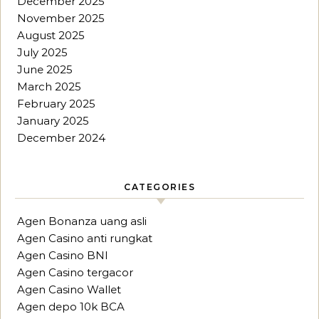
December 2025
November 2025
August 2025
July 2025
June 2025
March 2025
February 2025
January 2025
December 2024
CATEGORIES
Agen Bonanza uang asli
Agen Casino anti rungkat
Agen Casino BNI
Agen Casino tergacor
Agen Casino Wallet
Agen depo 10k BCA