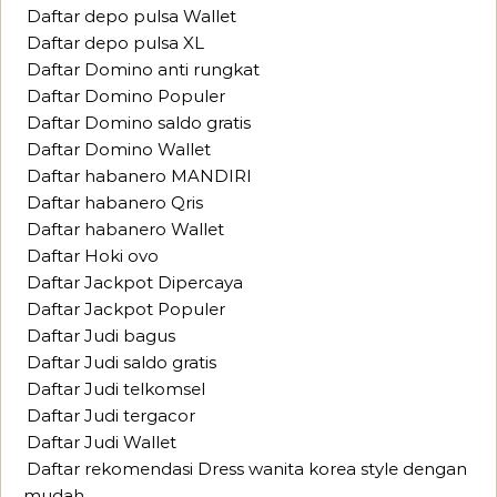
Daftar depo pulsa Wallet
Daftar depo pulsa XL
Daftar Domino anti rungkat
Daftar Domino Populer
Daftar Domino saldo gratis
Daftar Domino Wallet
Daftar habanero MANDIRI
Daftar habanero Qris
Daftar habanero Wallet
Daftar Hoki ovo
Daftar Jackpot Dipercaya
Daftar Jackpot Populer
Daftar Judi bagus
Daftar Judi saldo gratis
Daftar Judi telkomsel
Daftar Judi tergacor
Daftar Judi Wallet
Daftar rekomendasi Dress wanita korea style dengan
mudah.