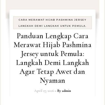
CARA MERAWAT HIJAB PASHMINA JERSEY
LANGKAH DEMI LANGKAH UNTUK PEMULA.
Panduan Lengkap Cara
Merawat Hijab Pashmina
Jersey untuk Pemula:
Langkah Demi Langkah
Agar Tetap Awet dan
Nyaman
April 27, 2026
- By
admin