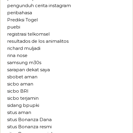
pengunduh cerita instagram
peribahasa
Prediksi Togel
puebi
registrasi telkomsel
resultados de los animalitos
richard muljadi
rina nose
samsung m30s
sarapan dekat saya
sbobet aman
sicbo aman
sicbo BRI
sicbo terjamin
sidang bpupki
situs aman
situs Bonanza Dana
situs Bonanza resmi