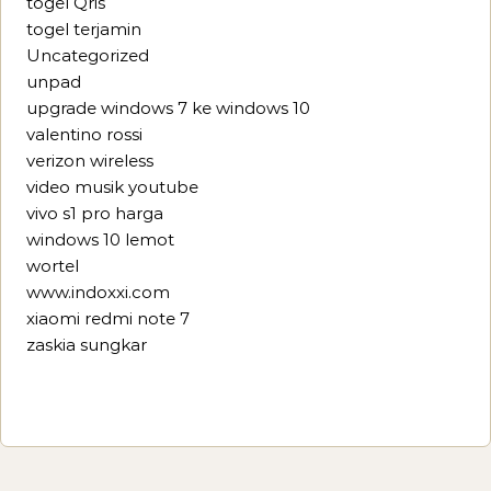
togel Qris
togel terjamin
Uncategorized
unpad
upgrade windows 7 ke windows 10
valentino rossi
verizon wireless
video musik youtube
vivo s1 pro harga
windows 10 lemot
wortel
www.indoxxi.com
xiaomi redmi note 7
zaskia sungkar