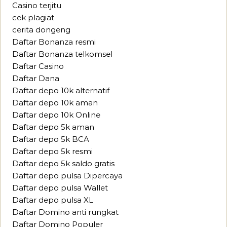
Casino terjitu
cek plagiat
cerita dongeng
Daftar Bonanza resmi
Daftar Bonanza telkomsel
Daftar Casino
Daftar Dana
Daftar depo 10k alternatif
Daftar depo 10k aman
Daftar depo 10k Online
Daftar depo 5k aman
Daftar depo 5k BCA
Daftar depo 5k resmi
Daftar depo 5k saldo gratis
Daftar depo pulsa Dipercaya
Daftar depo pulsa Wallet
Daftar depo pulsa XL
Daftar Domino anti rungkat
Daftar Domino Populer