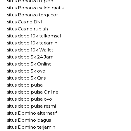
situs Bonanza rupiah
situs Bonanza saldo gratis
situs Bonanza tergacor
situs Casino BNI
situs Casino rupiah
situs depo 10k telkomsel
situs depo 10k terjamin
situs depo 10k Wallet
situs depo 5k 24 Jam
situs depo 5k Online
situs depo 5k ovo
situs depo 5k Qris
situs depo pulsa
situs depo pulsa Online
situs depo pulsa ovo
situs depo pulsa resmi
situs Domino alternatif
situs Domino bagus
situs Domino terjamin