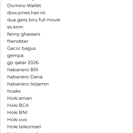
Domino Wallet
dow jones hari ini
dua garis biru full movie
es krim
fanny ghassani
friendster
Gacor bagus
gempa
gp qatar 2026
habanero BRI
habanero Dana
habanero terjamin
hoaks
Hoki aman
Hoki BCA
Hoki BNI
Hoki ovo
Hoki telkomsel