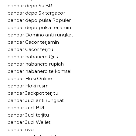
bandar depo 5k BRI
bandar depo 5k tergacor
bandar depo pulsa Populer
bandar depo pulsa terjamin
bandar Domino anti rungkat
bandar Gacor terjamin
bandar Gacor terjitu
bandar habanero Qris
bandar habanero rupiah
bandar habanero telkomsel
bandar Hoki Online
bandar Hoki resmi
bandar Jackpot terjitu
bandar Judi anti rungkat
bandar Judi BRI
bandar Judi terjitu
bandar Judi Wallet
bandar ovo