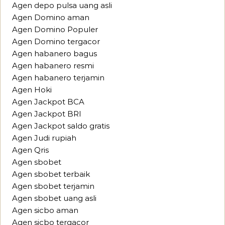
Agen depo pulsa uang asli
Agen Domino aman
Agen Domino Populer
Agen Domino tergacor
Agen habanero bagus
Agen habanero resmi
Agen habanero terjamin
Agen Hoki
Agen Jackpot BCA
Agen Jackpot BRI
Agen Jackpot saldo gratis
Agen Judi rupiah
Agen Qris
Agen sbobet
Agen sbobet terbaik
Agen sbobet terjamin
Agen sbobet uang asli
Agen sicbo aman
Agen sicbo tergacor