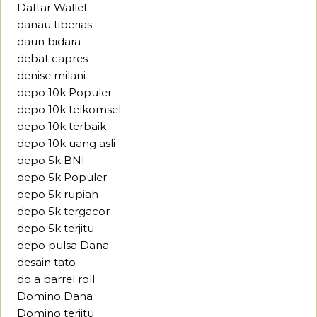
Daftar Wallet
danau tiberias
daun bidara
debat capres
denise milani
depo 10k Populer
depo 10k telkomsel
depo 10k terbaik
depo 10k uang asli
depo 5k BNI
depo 5k Populer
depo 5k rupiah
depo 5k tergacor
depo 5k terjitu
depo pulsa Dana
desain tato
do a barrel roll
Domino Dana
Domino terjitu