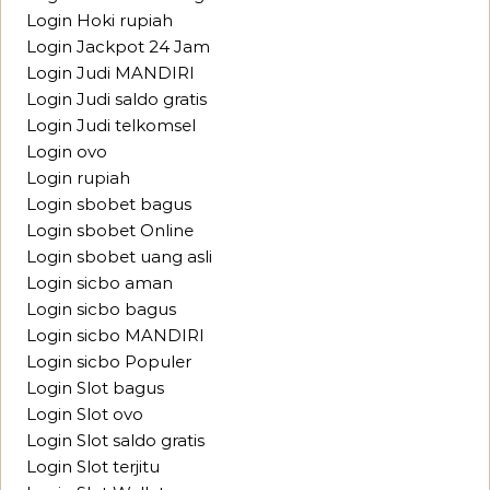
Login Hoki rupiah
Login Jackpot 24 Jam
Login Judi MANDIRI
Login Judi saldo gratis
Login Judi telkomsel
Login ovo
Login rupiah
Login sbobet bagus
Login sbobet Online
Login sbobet uang asli
Login sicbo aman
Login sicbo bagus
Login sicbo MANDIRI
Login sicbo Populer
Login Slot bagus
Login Slot ovo
Login Slot saldo gratis
Login Slot terjitu