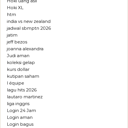
Hoki uang asli
Hoki XL
htm
india vs new zealand
jadwal sbmptn 2026
jatim
jeff bezos
joanna alexandra
Judi aman
koleksi gelap
kurs dollar
kutipan saham
l équipe
lagu hits 2026
lautaro martinez
liga inggris
Login 24 Jam
Login aman
Login bagus