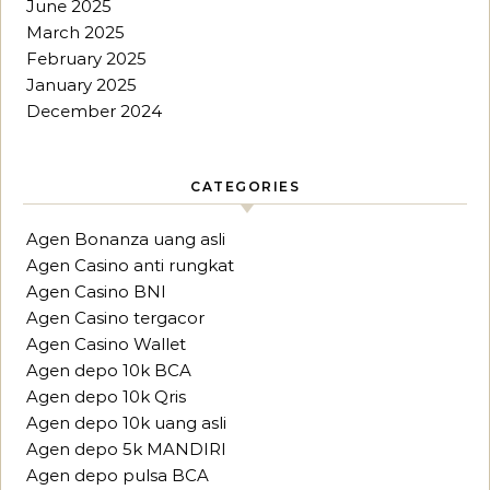
June 2025
March 2025
February 2025
January 2025
December 2024
CATEGORIES
Agen Bonanza uang asli
Agen Casino anti rungkat
Agen Casino BNI
Agen Casino tergacor
Agen Casino Wallet
Agen depo 10k BCA
Agen depo 10k Qris
Agen depo 10k uang asli
Agen depo 5k MANDIRI
Agen depo pulsa BCA