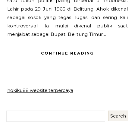
satu tokoh politik paling terkenal di Indonesia.
Lahir pada 29 Juni 1966 di Belitung, Ahok dikenal
sebagai sosok yang tegas, lugas, dan sering kali
kontroversial. Ia mulai dikenal publik saat
menjabat sebagai Bupati Belitung Timur…
CONTINUE READING
hokiku88 website terpercaya
Search