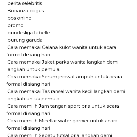
berita selebritis
Bonanza bagus
bos online
bromo
bundesliga tabelle
burung garuda
Cara memakai Celana kulot wanita untuk acara
formal di siang hari
Cara memakai Jaket parka wanita langkah demi
langkah untuk pemula.
Cara memakai Serum jerawat ampuh untuk acara
formal di siang hari
Cara memakai Tas ransel wanita kecil langkah demi
langkah untuk pemula.
Cara memilih Jam tangan sport pria untuk acara
formal di siang hari
Cara memilih Micellar water garnier untuk acara
formal di siang hari
Cara memilih Sepatu futsal pria langkah demi