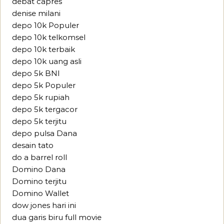
debat capres
denise milani
depo 10k Populer
depo 10k telkomsel
depo 10k terbaik
depo 10k uang asli
depo 5k BNI
depo 5k Populer
depo 5k rupiah
depo 5k tergacor
depo 5k terjitu
depo pulsa Dana
desain tato
do a barrel roll
Domino Dana
Domino terjitu
Domino Wallet
dow jones hari ini
dua garis biru full movie