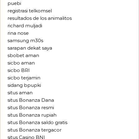
puebi
registrasi telkomsel
resultados de los animalitos
richard muljadi
rina nose
samsung m30s
sarapan dekat saya
sbobet aman
sicbo aman
sicbo BRI
sicbo terjamin
sidang bpupki
situs aman
situs Bonanza Dana
situs Bonanza resmi
situs Bonanza rupiah
situs Bonanza saldo gratis
situs Bonanza tergacor
situs Casino BNI