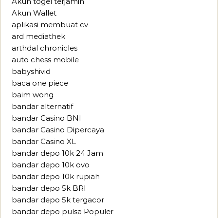
Akun togel terjamin
Akun Wallet
aplikasi membuat cv
ard mediathek
arthdal chronicles
auto chess mobile
babyshivid
baca one piece
baim wong
bandar alternatif
bandar Casino BNI
bandar Casino Dipercaya
bandar Casino XL
bandar depo 10k 24 Jam
bandar depo 10k ovo
bandar depo 10k rupiah
bandar depo 5k BRI
bandar depo 5k tergacor
bandar depo pulsa Populer