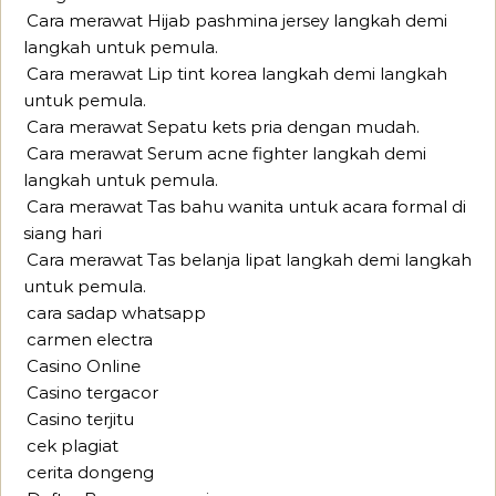
Cara merawat Hijab pashmina jersey langkah demi
langkah untuk pemula.
Cara merawat Lip tint korea langkah demi langkah
untuk pemula.
Cara merawat Sepatu kets pria dengan mudah.
Cara merawat Serum acne fighter langkah demi
langkah untuk pemula.
Cara merawat Tas bahu wanita untuk acara formal di
siang hari
Cara merawat Tas belanja lipat langkah demi langkah
untuk pemula.
cara sadap whatsapp
carmen electra
Casino Online
Casino tergacor
Casino terjitu
cek plagiat
cerita dongeng