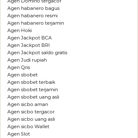
Agen Domino tergacor
Agen habanero bagus
Agen habanero resmi
Agen habanero terjamin
Agen Hoki
Agen Jackpot BCA
Agen Jackpot BRI
Agen Jackpot saldo gratis
Agen Judi rupiah
Agen Qris
Agen sbobet
Agen sbobet terbaik
Agen sbobet terjamin
Agen sbobet uang asli
Agen sicbo aman
Agen sicbo tergacor
Agen sicbo uang asli
Agen sicbo Wallet
Agen Slot