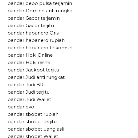
bandar depo pulsa terjamin
bandar Domino anti rungkat
bandar Gacor terjamin
bandar Gacor terjitu
bandar habanero Qris
bandar habanero rupiah
bandar habanero telkomsel
bandar Hoki Online
bandar Hoki resmi
bandar Jackpot terjitu
bandar Judi anti rungkat
bandar Judi BRI
bandar Judi terjitu
bandar Judi Wallet
bandar ovo
bandar sbobet rupiah
bandar sbobet terjitu
bandar sbobet uang asli
bandar sbobet Wallet