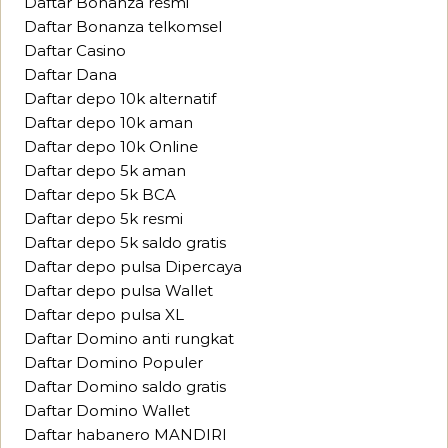
Daftar Bonanza resmi
Daftar Bonanza telkomsel
Daftar Casino
Daftar Dana
Daftar depo 10k alternatif
Daftar depo 10k aman
Daftar depo 10k Online
Daftar depo 5k aman
Daftar depo 5k BCA
Daftar depo 5k resmi
Daftar depo 5k saldo gratis
Daftar depo pulsa Dipercaya
Daftar depo pulsa Wallet
Daftar depo pulsa XL
Daftar Domino anti rungkat
Daftar Domino Populer
Daftar Domino saldo gratis
Daftar Domino Wallet
Daftar habanero MANDIRI