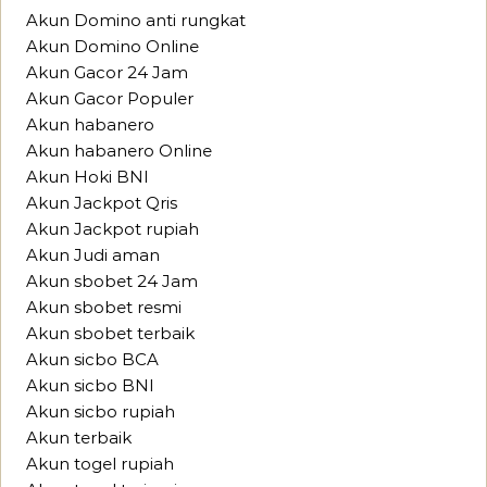
Akun Domino anti rungkat
Akun Domino Online
Akun Gacor 24 Jam
Akun Gacor Populer
Akun habanero
Akun habanero Online
Akun Hoki BNI
Akun Jackpot Qris
Akun Jackpot rupiah
Akun Judi aman
Akun sbobet 24 Jam
Akun sbobet resmi
Akun sbobet terbaik
Akun sicbo BCA
Akun sicbo BNI
Akun sicbo rupiah
Akun terbaik
Akun togel rupiah