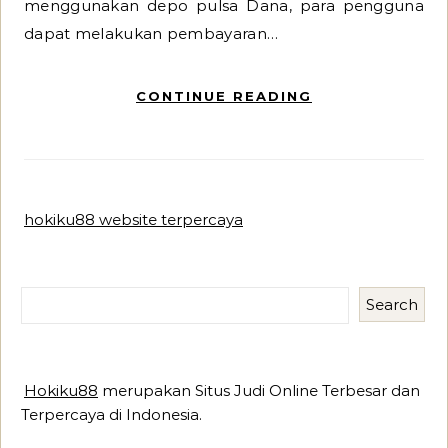
menggunakan depo pulsa Dana, para pengguna
dapat melakukan pembayaran…
CONTINUE READING
hokiku88 website terpercaya
Search
Hokiku88
merupakan Situs Judi Online Terbesar dan
Terpercaya di Indonesia.