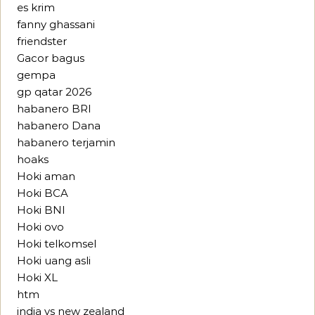
es krim
fanny ghassani
friendster
Gacor bagus
gempa
gp qatar 2026
habanero BRI
habanero Dana
habanero terjamin
hoaks
Hoki aman
Hoki BCA
Hoki BNI
Hoki ovo
Hoki telkomsel
Hoki uang asli
Hoki XL
htm
india vs new zealand