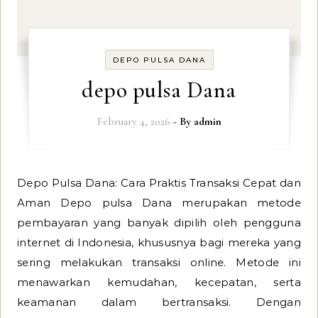
DEPO PULSA DANA
depo pulsa Dana
February 4, 2026
- By
admin
Depo Pulsa Dana: Cara Praktis Transaksi Cepat dan
Aman Depo pulsa Dana merupakan metode
pembayaran yang banyak dipilih oleh pengguna
internet di Indonesia, khususnya bagi mereka yang
sering melakukan transaksi online. Metode ini
menawarkan kemudahan, kecepatan, serta
keamanan dalam bertransaksi. Dengan