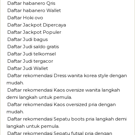
Daftar habanero Qris
Daftar habanero Wallet
Daftar Hoki ovo
Daftar Jackpot Dipercaya
Daftar Jackpot Populer
Daftar Judi bagus
Daftar Judi saldo gratis
Daftar Judi telkomsel
Daftar Judi tergacor
Daftar Judi Wallet
Daftar rekomendasi Dress wanita korea style dengan
mudah.
Daftar rekomendasi Kaos oversize wanita langkah
demi langkah untuk pemula.
Daftar rekomendasi Kaos oversized pria dengan
mudah.
Daftar rekomendasi Sepatu boots pria langkah demi
langkah untuk pemula.
Daftar rekomendasi Sepatu futsal pria dengan