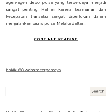
agen-agen depo pulsa yang terpercaya menjadi
sangat penting. Hal ini karena keamanan dan
kecepatan transaksi sangat diperlukan dalam
menjalankan bisnis pulsa. Melalui daftar…
CONTINUE READING
hokiku88 website terpercaya
Search