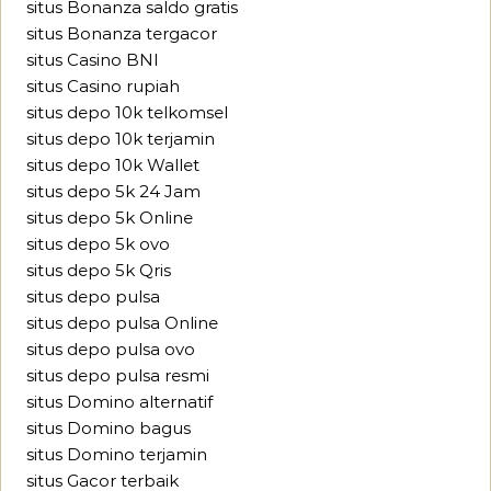
situs Bonanza saldo gratis
situs Bonanza tergacor
situs Casino BNI
situs Casino rupiah
situs depo 10k telkomsel
situs depo 10k terjamin
situs depo 10k Wallet
situs depo 5k 24 Jam
situs depo 5k Online
situs depo 5k ovo
situs depo 5k Qris
situs depo pulsa
situs depo pulsa Online
situs depo pulsa ovo
situs depo pulsa resmi
situs Domino alternatif
situs Domino bagus
situs Domino terjamin
situs Gacor terbaik