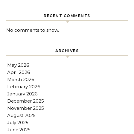
RECENT COMMENTS
No comments to show.
ARCHIVES
May 2026
April 2026
March 2026
February 2026
January 2026
December 2025
November 2025
August 2025
July 2025
June 2025