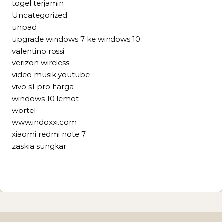
togel terjamin
Uncategorized
unpad
upgrade windows 7 ke windows 10
valentino rossi
verizon wireless
video musik youtube
vivo s1 pro harga
windows 10 lemot
wortel
www.indoxxi.com
xiaomi redmi note 7
zaskia sungkar