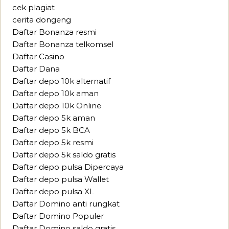
cek plagiat
cerita dongeng
Daftar Bonanza resmi
Daftar Bonanza telkomsel
Daftar Casino
Daftar Dana
Daftar depo 10k alternatif
Daftar depo 10k aman
Daftar depo 10k Online
Daftar depo 5k aman
Daftar depo 5k BCA
Daftar depo 5k resmi
Daftar depo 5k saldo gratis
Daftar depo pulsa Dipercaya
Daftar depo pulsa Wallet
Daftar depo pulsa XL
Daftar Domino anti rungkat
Daftar Domino Populer
Daftar Domino saldo gratis