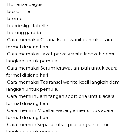
Bonanza bagus
bos online
bromo
bundesliga tabelle
burung garuda
Cara memakai Celana kulot wanita untuk acara
formal di siang hari
Cara memakai Jaket parka wanita langkah demi
langkah untuk pemula.
Cara memakai Serum jerawat ampuh untuk acara
formal di siang hari
Cara memakai Tas ransel wanita kecil langkah demi
langkah untuk pemula.
Cara memilih Jam tangan sport pria untuk acara
formal di siang hari
Cara memilih Micellar water garnier untuk acara
formal di siang hari
Cara memilih Sepatu futsal pria langkah demi
langkah untuk pemula.