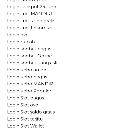
Login Jackpot 24 Jam
Login Judi MANDIRI
Login Judi saldo gratis
Login Judi telkomsel
Login ovo
Login rupiah
Login sbobet bagus
Login sbobet Online
Login sbobet uang asli
Login sicbo aman
Login sicbo bagus
Login sicbo MANDIRI
Login sicbo Populer
Login Slot bagus
Login Slot ovo
Login Slot saldo gratis
Login Slot terjitu
Login Slot Wallet