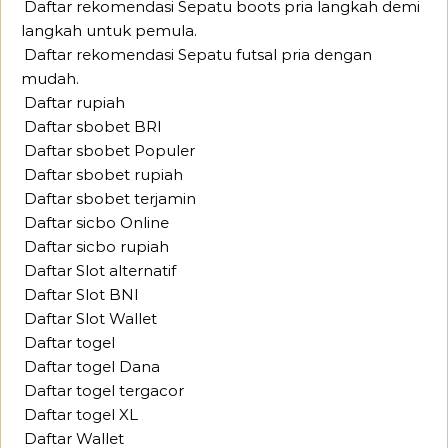
Daftar rekomendasi Sepatu boots pria langkah demi
langkah untuk pemula.
Daftar rekomendasi Sepatu futsal pria dengan
mudah.
Daftar rupiah
Daftar sbobet BRI
Daftar sbobet Populer
Daftar sbobet rupiah
Daftar sbobet terjamin
Daftar sicbo Online
Daftar sicbo rupiah
Daftar Slot alternatif
Daftar Slot BNI
Daftar Slot Wallet
Daftar togel
Daftar togel Dana
Daftar togel tergacor
Daftar togel XL
Daftar Wallet