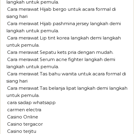
langkah untuk pemula.
Cara merawat Hijab bergo untuk acara formal di
siang hari
Cara merawat Hijab pashmina jersey langkah demi
langkah untuk pemula.
Cara merawat Lip tint korea langkah demi langkah
untuk pemula.
Cara merawat Sepatu kets pria dengan mudah.
Cara merawat Serum acne fighter langkah demi
langkah untuk pemula.
Cara merawat Tas bahu wanita untuk acara formal di
siang hari
Cara merawat Tas belanja lipat langkah demi langkah
untuk pemula.
cara sadap whatsapp
carmen electra
Casino Online
Casino tergacor
Casino terjitu