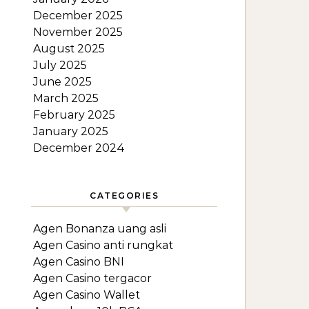
December 2025
November 2025
August 2025
July 2025
June 2025
March 2025
February 2025
January 2025
December 2024
CATEGORIES
Agen Bonanza uang asli
Agen Casino anti rungkat
Agen Casino BNI
Agen Casino tergacor
Agen Casino Wallet