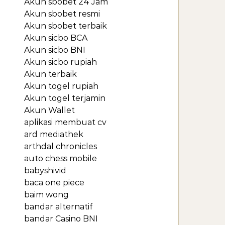
Akun sbobet 24 Jam
Akun sbobet resmi
Akun sbobet terbaik
Akun sicbo BCA
Akun sicbo BNI
Akun sicbo rupiah
Akun terbaik
Akun togel rupiah
Akun togel terjamin
Akun Wallet
aplikasi membuat cv
ard mediathek
arthdal chronicles
auto chess mobile
babyshivid
baca one piece
baim wong
bandar alternatif
bandar Casino BNI