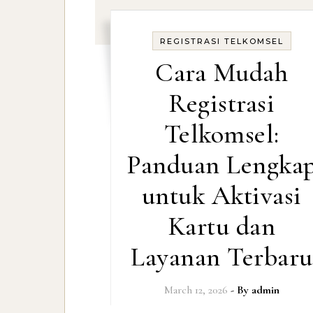
REGISTRASI TELKOMSEL
Cara Mudah
Registrasi
Telkomsel:
Panduan Lengka
untuk Aktivasi
Kartu dan
Layanan Terbaru
March 12, 2026
- By
admin