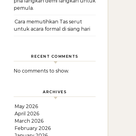
pria langkah demi langkah untuk
pemula.
Cara memutihkan Tas serut
untuk acara formal di siang hari
RECENT COMMENTS
No comments to show.
ARCHIVES
May 2026
April 2026
March 2026
February 2026
January 2026