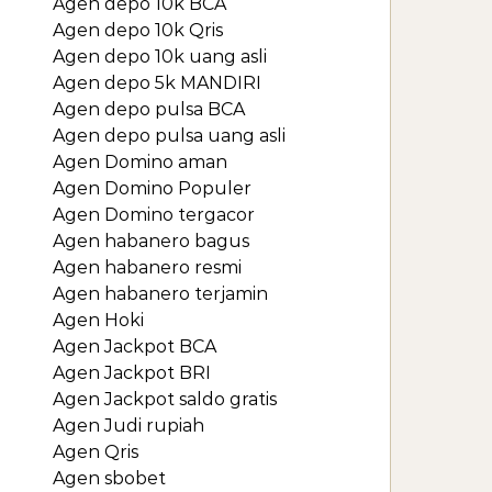
Agen depo 10k BCA
Agen depo 10k Qris
Agen depo 10k uang asli
Agen depo 5k MANDIRI
Agen depo pulsa BCA
Agen depo pulsa uang asli
Agen Domino aman
Agen Domino Populer
Agen Domino tergacor
Agen habanero bagus
Agen habanero resmi
Agen habanero terjamin
Agen Hoki
Agen Jackpot BCA
Agen Jackpot BRI
Agen Jackpot saldo gratis
Agen Judi rupiah
Agen Qris
Agen sbobet