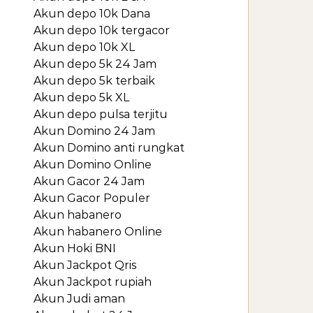
Akun depo 10k Dana
Akun depo 10k tergacor
Akun depo 10k XL
Akun depo 5k 24 Jam
Akun depo 5k terbaik
Akun depo 5k XL
Akun depo pulsa terjitu
Akun Domino 24 Jam
Akun Domino anti rungkat
Akun Domino Online
Akun Gacor 24 Jam
Akun Gacor Populer
Akun habanero
Akun habanero Online
Akun Hoki BNI
Akun Jackpot Qris
Akun Jackpot rupiah
Akun Judi aman