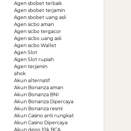
Agen sbobet terbaik
Agen sbobet terjamin
Agen sbobet uang asli
Agen sicbo aman
Agen sicbo tergacor
Agen sicbo uang asli
Agen sicbo Wallet
Agen Slot
Agen Slot rupiah
Agen terjamin
ahok
Akun alternatif
Akun Bonanza aman
Akun Bonanza BNI
Akun Bonanza Dipercaya
Akun Bonanza resmi
Akun Casino anti rungkat
Akun Casino Dipercaya
Akun depo 10k BCA