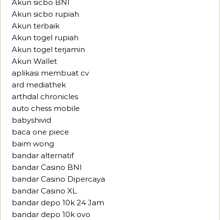
Akun sicbo BNI
Akun sicbo rupiah
Akun terbaik
Akun togel rupiah
Akun togel terjamin
Akun Wallet
aplikasi membuat cv
ard mediathek
arthdal chronicles
auto chess mobile
babyshivid
baca one piece
baim wong
bandar alternatif
bandar Casino BNI
bandar Casino Dipercaya
bandar Casino XL
bandar depo 10k 24 Jam
bandar depo 10k ovo