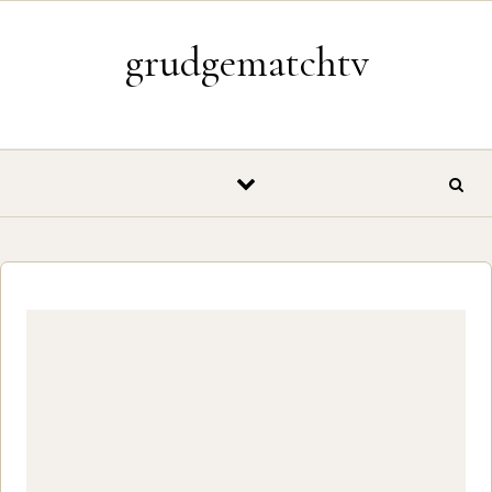
Skip to content
grudgematchtv