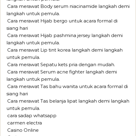
Cara merawat Body serum niacinamide langkah demi
langkah untuk pemula.
Cara merawat Hijab bergo untuk acara formal di
siang hari
Cara merawat Hijab pashmina jersey langkah demi
langkah untuk pemula.
Cara merawat Lip tint korea langkah demi langkah
untuk pemula.
Cara merawat Sepatu kets pria dengan mudah.
Cara merawat Serum acne fighter langkah demi
langkah untuk pemula.
Cara merawat Tas bahu wanita untuk acara formal di
siang hari
Cara merawat Tas belanja lipat langkah demi langkah
untuk pemula.
cara sadap whatsapp
carmen electra
Casino Online