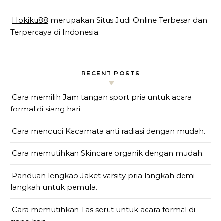
Hokiku88
merupakan Situs Judi Online Terbesar dan
Terpercaya di Indonesia.
RECENT POSTS
Cara memilih Jam tangan sport pria untuk acara
formal di siang hari
Cara mencuci Kacamata anti radiasi dengan mudah.
Cara memutihkan Skincare organik dengan mudah.
Panduan lengkap Jaket varsity pria langkah demi
langkah untuk pemula.
Cara memutihkan Tas serut untuk acara formal di