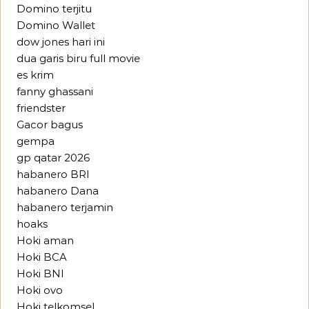
Domino terjitu
Domino Wallet
dow jones hari ini
dua garis biru full movie
es krim
fanny ghassani
friendster
Gacor bagus
gempa
gp qatar 2026
habanero BRI
habanero Dana
habanero terjamin
hoaks
Hoki aman
Hoki BCA
Hoki BNI
Hoki ovo
Hoki telkomsel