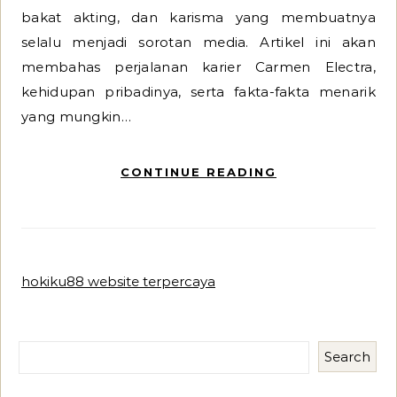
bakat akting, dan karisma yang membuatnya
selalu menjadi sorotan media. Artikel ini akan
membahas perjalanan karier Carmen Electra,
kehidupan pribadinya, serta fakta-fakta menarik
yang mungkin…
CONTINUE READING
hokiku88 website terpercaya
Search