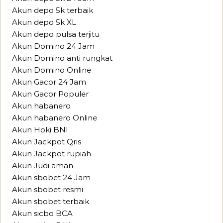
Akun depo 5k terbaik
Akun depo 5k XL
Akun depo pulsa terjitu
Akun Domino 24 Jam
Akun Domino anti rungkat
Akun Domino Online
Akun Gacor 24 Jam
Akun Gacor Populer
Akun habanero
Akun habanero Online
Akun Hoki BNI
Akun Jackpot Qris
Akun Jackpot rupiah
Akun Judi aman
Akun sbobet 24 Jam
Akun sbobet resmi
Akun sbobet terbaik
Akun sicbo BCA