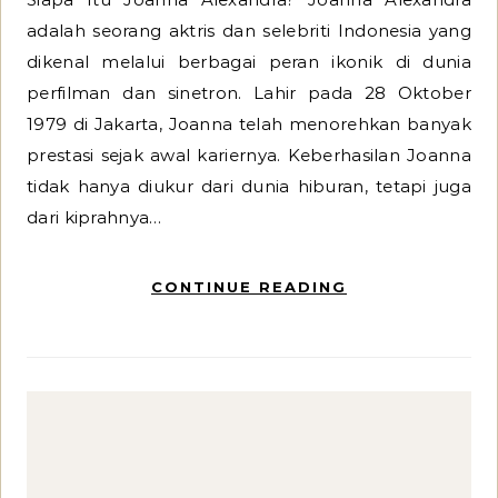
adalah seorang aktris dan selebriti Indonesia yang
dikenal melalui berbagai peran ikonik di dunia
perfilman dan sinetron. Lahir pada 28 Oktober
1979 di Jakarta, Joanna telah menorehkan banyak
prestasi sejak awal kariernya. Keberhasilan Joanna
tidak hanya diukur dari dunia hiburan, tetapi juga
dari kiprahnya…
CONTINUE READING