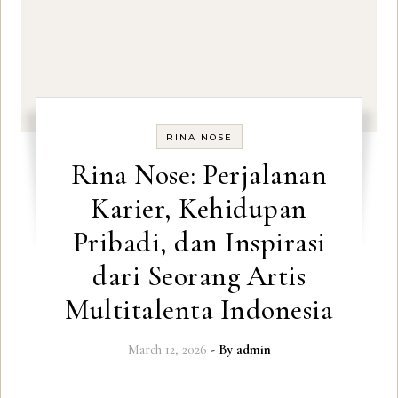
RINA NOSE
Rina Nose: Perjalanan
Karier, Kehidupan
Pribadi, dan Inspirasi
dari Seorang Artis
Multitalenta Indonesia
March 12, 2026
- By
admin