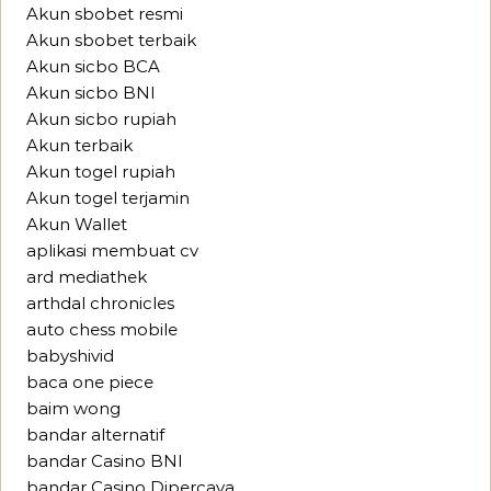
Akun sbobet resmi
Akun sbobet terbaik
Akun sicbo BCA
Akun sicbo BNI
Akun sicbo rupiah
Akun terbaik
Akun togel rupiah
Akun togel terjamin
Akun Wallet
aplikasi membuat cv
ard mediathek
arthdal chronicles
auto chess mobile
babyshivid
baca one piece
baim wong
bandar alternatif
bandar Casino BNI
bandar Casino Dipercaya