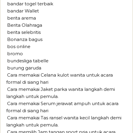
bandar togel terbaik
bandar Wallet
berita arema
Berita Olahraga
berita selebritis
Bonanza bagus
bos online
bromo
bundesliga tabelle
burung garuda
Cara memakai Celana kulot wanita untuk acara
formal di siang hari
Cara memakai Jaket parka wanita langkah demi
langkah untuk pemula.
Cara memakai Serum jerawat ampuh untuk acara
formal di siang hari
Cara memakai Tas ransel wanita kecil langkah demi
langkah untuk pemula.
Cara memilih Jam tangan sport pria untuk acara