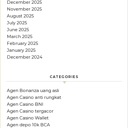
December 2025
November 2025
August 2025
July 2025
June 2025
March 2025
February 2025
January 2025
December 2024
CATEGORIES
Agen Bonanza uang asli
Agen Casino anti rungkat
Agen Casino BNI
Agen Casino tergacor
Agen Casino Wallet
Agen depo 10k BCA