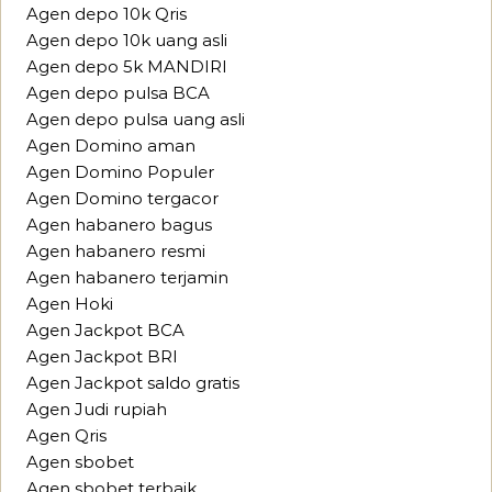
Agen depo 10k Qris
Agen depo 10k uang asli
Agen depo 5k MANDIRI
Agen depo pulsa BCA
Agen depo pulsa uang asli
Agen Domino aman
Agen Domino Populer
Agen Domino tergacor
Agen habanero bagus
Agen habanero resmi
Agen habanero terjamin
Agen Hoki
Agen Jackpot BCA
Agen Jackpot BRI
Agen Jackpot saldo gratis
Agen Judi rupiah
Agen Qris
Agen sbobet
Agen sbobet terbaik