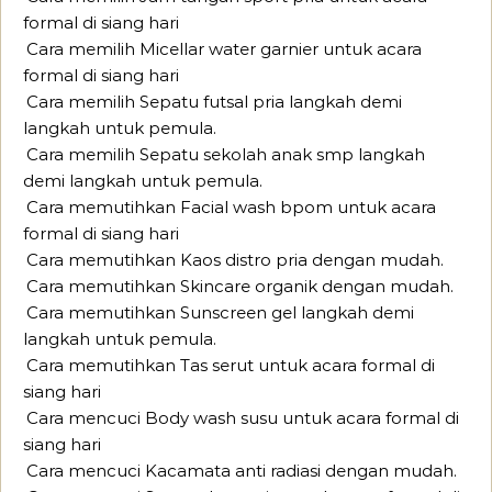
formal di siang hari
Cara memilih Micellar water garnier untuk acara
formal di siang hari
Cara memilih Sepatu futsal pria langkah demi
langkah untuk pemula.
Cara memilih Sepatu sekolah anak smp langkah
demi langkah untuk pemula.
Cara memutihkan Facial wash bpom untuk acara
formal di siang hari
Cara memutihkan Kaos distro pria dengan mudah.
Cara memutihkan Skincare organik dengan mudah.
Cara memutihkan Sunscreen gel langkah demi
langkah untuk pemula.
Cara memutihkan Tas serut untuk acara formal di
siang hari
Cara mencuci Body wash susu untuk acara formal di
siang hari
Cara mencuci Kacamata anti radiasi dengan mudah.