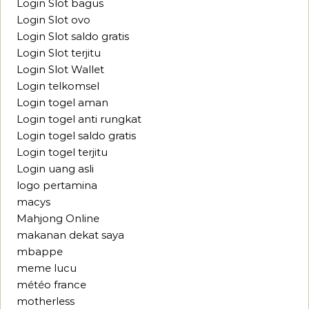
Login Slot bagus
Login Slot ovo
Login Slot saldo gratis
Login Slot terjitu
Login Slot Wallet
Login telkomsel
Login togel aman
Login togel anti rungkat
Login togel saldo gratis
Login togel terjitu
Login uang asli
logo pertamina
macys
Mahjong Online
makanan dekat saya
mbappe
meme lucu
météo france
motherless