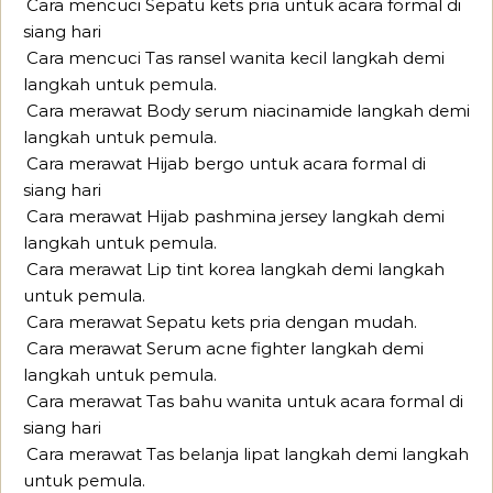
Cara mencuci Sepatu kets pria untuk acara formal di
siang hari
Cara mencuci Tas ransel wanita kecil langkah demi
langkah untuk pemula.
Cara merawat Body serum niacinamide langkah demi
langkah untuk pemula.
Cara merawat Hijab bergo untuk acara formal di
siang hari
Cara merawat Hijab pashmina jersey langkah demi
langkah untuk pemula.
Cara merawat Lip tint korea langkah demi langkah
untuk pemula.
Cara merawat Sepatu kets pria dengan mudah.
Cara merawat Serum acne fighter langkah demi
langkah untuk pemula.
Cara merawat Tas bahu wanita untuk acara formal di
siang hari
Cara merawat Tas belanja lipat langkah demi langkah
untuk pemula.