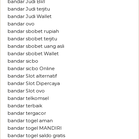
bandar Judi BRI
bandar Judi terjitu
bandar Judi Wallet
bandar ovo
bandar sbobet rupiah
bandar sbobet terjitu
bandar sbobet uang asli
bandar sbobet Wallet
bandar sicbo
bandar sicbo Online
bandar Slot alternatif
bandar Slot Dipercaya
bandar Slot ovo
bandar telkomsel
bandar terbaik
bandar tergacor
bandar togel aman
bandar togel MANDIRI
bandar togel saldo gratis