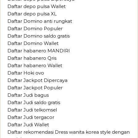
Daftar depo pulsa Wallet
Daftar depo pulsa XL
Daftar Domino anti rungkat
Daftar Domino Populer
Daftar Domino saldo gratis
Daftar Domino Wallet
Daftar habanero MANDIRI
Daftar habanero Qris
Daftar habanero Wallet
Daftar Hoki ovo
Daftar Jackpot Dipercaya
Daftar Jackpot Populer
Daftar Judi bagus
Daftar Judi saldo gratis
Daftar Judi telkomsel
Daftar Judi tergacor
Daftar Judi Wallet
Daftar rekomendasi Dress wanita korea style dengan