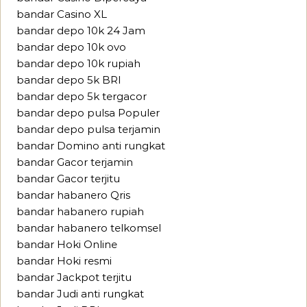
bandar Casino XL
bandar depo 10k 24 Jam
bandar depo 10k ovo
bandar depo 10k rupiah
bandar depo 5k BRI
bandar depo 5k tergacor
bandar depo pulsa Populer
bandar depo pulsa terjamin
bandar Domino anti rungkat
bandar Gacor terjamin
bandar Gacor terjitu
bandar habanero Qris
bandar habanero rupiah
bandar habanero telkomsel
bandar Hoki Online
bandar Hoki resmi
bandar Jackpot terjitu
bandar Judi anti rungkat