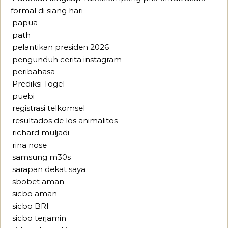
formal di siang hari
papua
path
pelantikan presiden 2026
pengunduh cerita instagram
peribahasa
Prediksi Togel
puebi
registrasi telkomsel
resultados de los animalitos
richard muljadi
rina nose
samsung m30s
sarapan dekat saya
sbobet aman
sicbo aman
sicbo BRI
sicbo terjamin