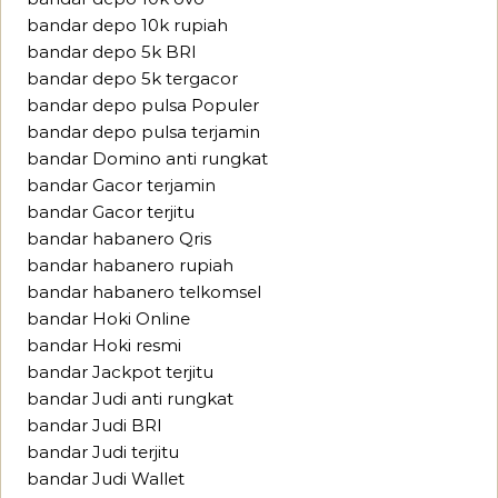
bandar depo 10k rupiah
bandar depo 5k BRI
bandar depo 5k tergacor
bandar depo pulsa Populer
bandar depo pulsa terjamin
bandar Domino anti rungkat
bandar Gacor terjamin
bandar Gacor terjitu
bandar habanero Qris
bandar habanero rupiah
bandar habanero telkomsel
bandar Hoki Online
bandar Hoki resmi
bandar Jackpot terjitu
bandar Judi anti rungkat
bandar Judi BRI
bandar Judi terjitu
bandar Judi Wallet