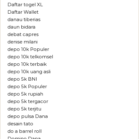
Daftar togel XL
Daftar Wallet
danau tiberias
daun bidara
debat capres
denise milani
depo 10k Populer
depo 10k telkomsel
depo 10k terbaik
depo 10k uang asli
depo 5k BNI
depo 5k Populer
depo 5k rupiah
depo 5k tergacor
depo 5k terjitu
depo pulsa Dana
desain tato
do a barrel roll
Domino Dana