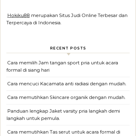
Hokiku88
merupakan Situs Judi Online Terbesar dan
Terpercaya di Indonesia.
RECENT POSTS
Cara memilih Jam tangan sport pria untuk acara
formal di siang hari
Cara mencuci Kacamata anti radiasi dengan mudah.
Cara memutihkan Skincare organik dengan mudah.
Panduan lengkap Jaket varsity pria langkah demi
langkah untuk pemula.
Cara memutihkan Tas serut untuk acara formal di