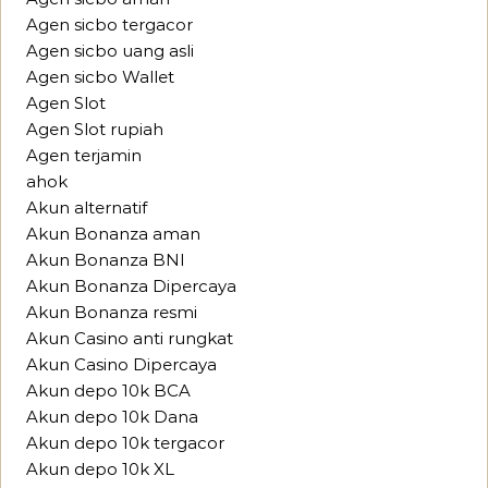
Agen sicbo tergacor
Agen sicbo uang asli
Agen sicbo Wallet
Agen Slot
Agen Slot rupiah
Agen terjamin
ahok
Akun alternatif
Akun Bonanza aman
Akun Bonanza BNI
Akun Bonanza Dipercaya
Akun Bonanza resmi
Akun Casino anti rungkat
Akun Casino Dipercaya
Akun depo 10k BCA
Akun depo 10k Dana
Akun depo 10k tergacor
Akun depo 10k XL