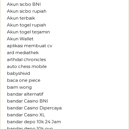
Akun sicbo BNI
Akun sicbo rupiah
Akun terbaik
Akun togel rupiah
Akun togel terjamin
Akun Wallet
aplikasi membuat cv
ard mediathek
arthdal chronicles
auto chess mobile
babyshivid
baca one piece
baim wong
bandar alternatif
bandar Casino BNI
bandar Casino Dipercaya
bandar Casino XL
bandar depo 10k 24 Jam
bandar depo 10k ovo