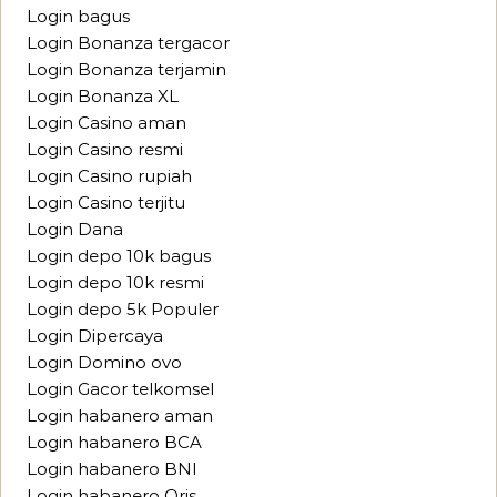
Login bagus
Login Bonanza tergacor
Login Bonanza terjamin
Login Bonanza XL
Login Casino aman
Login Casino resmi
Login Casino rupiah
Login Casino terjitu
Login Dana
Login depo 10k bagus
Login depo 10k resmi
Login depo 5k Populer
Login Dipercaya
Login Domino ovo
Login Gacor telkomsel
Login habanero aman
Login habanero BCA
Login habanero BNI
Login habanero Qris