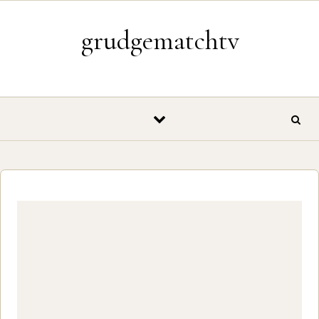
Skip to content
grudgematchtv