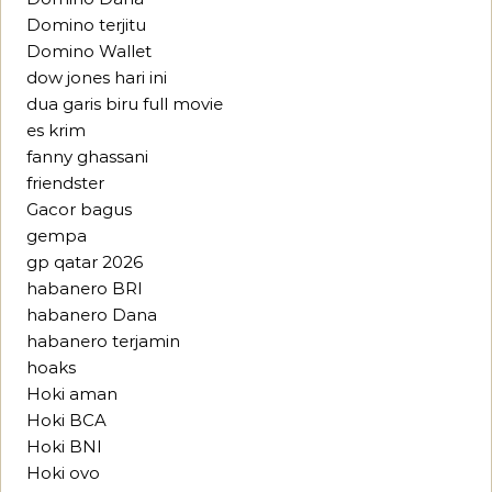
Domino terjitu
Domino Wallet
dow jones hari ini
dua garis biru full movie
es krim
fanny ghassani
friendster
Gacor bagus
gempa
gp qatar 2026
habanero BRI
habanero Dana
habanero terjamin
hoaks
Hoki aman
Hoki BCA
Hoki BNI
Hoki ovo