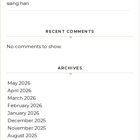
siang hari
RECENT COMMENTS
No comments to show.
ARCHIVES
May 2026
April 2026
March 2026
February 2026
January 2026
December 2025
November 2025
August 2025