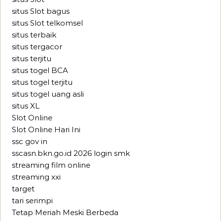
situs Slot bagus
situs Slot telkomsel
situs terbaik
situs tergacor
situs terjitu
situs togel BCA
situs togel terjitu
situs togel uang asli
situs XL
Slot Online
Slot Online Hari Ini
ssc gov in
sscasn.bkn.go.id 2026 login smk
streaming film online
streaming xxi
target
tari serimpi
Tetap Meriah Meski Berbeda