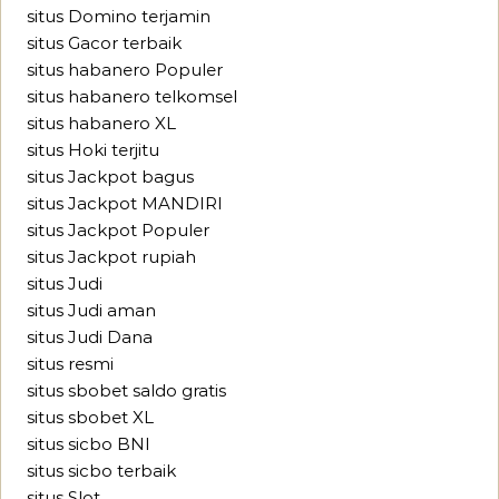
situs Domino terjamin
situs Gacor terbaik
situs habanero Populer
situs habanero telkomsel
situs habanero XL
situs Hoki terjitu
situs Jackpot bagus
situs Jackpot MANDIRI
situs Jackpot Populer
situs Jackpot rupiah
situs Judi
situs Judi aman
situs Judi Dana
situs resmi
situs sbobet saldo gratis
situs sbobet XL
situs sicbo BNI
situs sicbo terbaik
situs Slot