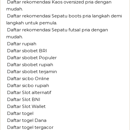
Daftar rekomendasi Kaos oversized pria dengan
mudah.
Daftar rekomendasi Sepatu boots pria langkah demi
langkah untuk pemula.
Daftar rekomendasi Sepatu futsal pria dengan
mudah.
Daftar rupiah
Daftar sbobet BRI
Daftar sbobet Populer
Daftar sbobet rupiah
Daftar sbobet terjamin
Daftar sicbo Online
Daftar sicbo rupiah
Daftar Slot alternatif
Daftar Slot BNI
Daftar Slot Wallet
Daftar togel
Daftar togel Dana
Daftar togel tergacor