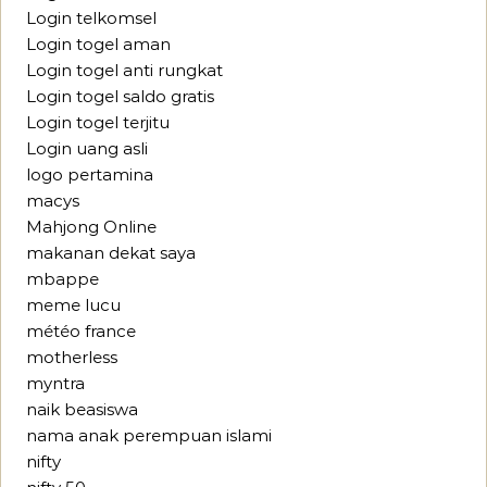
Login telkomsel
Login togel aman
Login togel anti rungkat
Login togel saldo gratis
Login togel terjitu
Login uang asli
logo pertamina
macys
Mahjong Online
makanan dekat saya
mbappe
meme lucu
météo france
motherless
myntra
naik beasiswa
nama anak perempuan islami
nifty