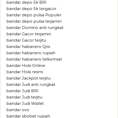
bandar depo 5k BRI
bandar depo 5k tergacor
bandar depo pulsa Populer
bandar depo pulsa terjamin
bandar Domino anti rungkat
bandar Gacor terjamin
bandar Gacor terjitu
bandar habanero Qris
bandar habanero rupiah
bandar habanero telkomsel
bandar Hoki Online
bandar Hoki resmi
bandar Jackpot terjitu
bandar Judi anti rungkat
bandar Judi BRI
bandar Judi terjitu
bandar Judi Wallet
bandar ovo
bandar sbobet rupiah