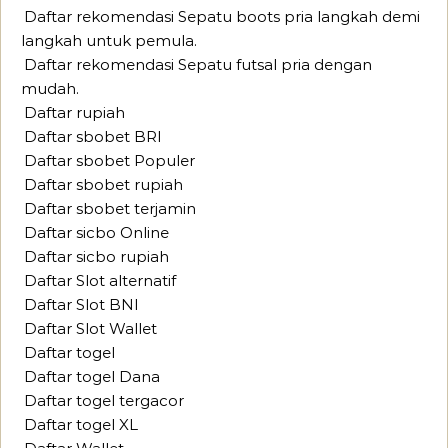
Daftar rekomendasi Sepatu boots pria langkah demi
langkah untuk pemula.
Daftar rekomendasi Sepatu futsal pria dengan
mudah.
Daftar rupiah
Daftar sbobet BRI
Daftar sbobet Populer
Daftar sbobet rupiah
Daftar sbobet terjamin
Daftar sicbo Online
Daftar sicbo rupiah
Daftar Slot alternatif
Daftar Slot BNI
Daftar Slot Wallet
Daftar togel
Daftar togel Dana
Daftar togel tergacor
Daftar togel XL