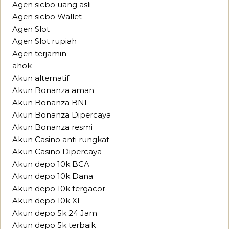
Agen sicbo uang asli
Agen sicbo Wallet
Agen Slot
Agen Slot rupiah
Agen terjamin
ahok
Akun alternatif
Akun Bonanza aman
Akun Bonanza BNI
Akun Bonanza Dipercaya
Akun Bonanza resmi
Akun Casino anti rungkat
Akun Casino Dipercaya
Akun depo 10k BCA
Akun depo 10k Dana
Akun depo 10k tergacor
Akun depo 10k XL
Akun depo 5k 24 Jam
Akun depo 5k terbaik