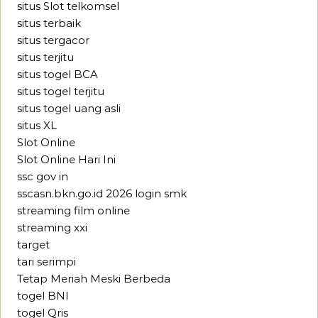
situs Slot telkomsel
situs terbaik
situs tergacor
situs terjitu
situs togel BCA
situs togel terjitu
situs togel uang asli
situs XL
Slot Online
Slot Online Hari Ini
ssc gov in
sscasn.bkn.go.id 2026 login smk
streaming film online
streaming xxi
target
tari serimpi
Tetap Meriah Meski Berbeda
togel BNI
togel Qris