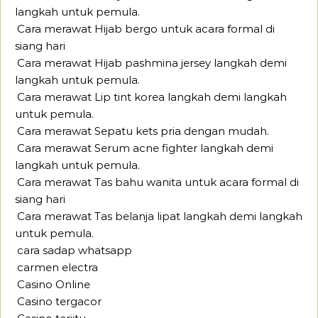
langkah untuk pemula.
Cara merawat Hijab bergo untuk acara formal di
siang hari
Cara merawat Hijab pashmina jersey langkah demi
langkah untuk pemula.
Cara merawat Lip tint korea langkah demi langkah
untuk pemula.
Cara merawat Sepatu kets pria dengan mudah.
Cara merawat Serum acne fighter langkah demi
langkah untuk pemula.
Cara merawat Tas bahu wanita untuk acara formal di
siang hari
Cara merawat Tas belanja lipat langkah demi langkah
untuk pemula.
cara sadap whatsapp
carmen electra
Casino Online
Casino tergacor