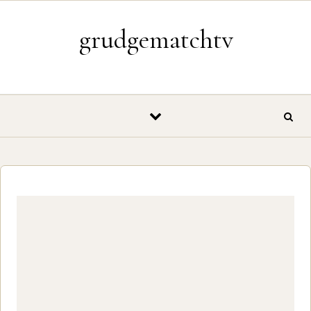
Skip to content
grudgematchtv