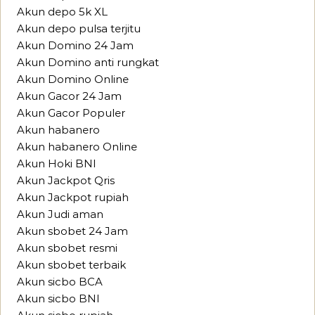
Akun depo 5k XL
Akun depo pulsa terjitu
Akun Domino 24 Jam
Akun Domino anti rungkat
Akun Domino Online
Akun Gacor 24 Jam
Akun Gacor Populer
Akun habanero
Akun habanero Online
Akun Hoki BNI
Akun Jackpot Qris
Akun Jackpot rupiah
Akun Judi aman
Akun sbobet 24 Jam
Akun sbobet resmi
Akun sbobet terbaik
Akun sicbo BCA
Akun sicbo BNI