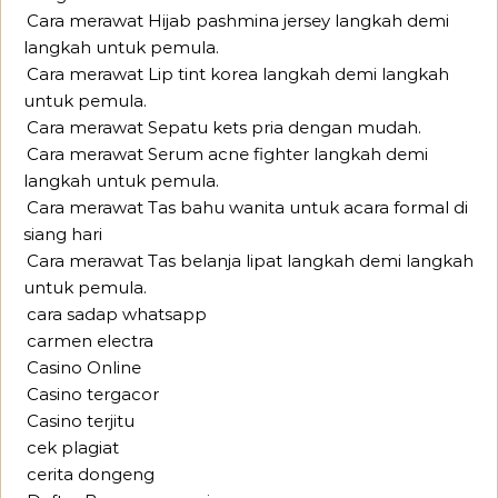
Cara merawat Hijab pashmina jersey langkah demi
langkah untuk pemula.
Cara merawat Lip tint korea langkah demi langkah
untuk pemula.
Cara merawat Sepatu kets pria dengan mudah.
Cara merawat Serum acne fighter langkah demi
langkah untuk pemula.
Cara merawat Tas bahu wanita untuk acara formal di
siang hari
Cara merawat Tas belanja lipat langkah demi langkah
untuk pemula.
cara sadap whatsapp
carmen electra
Casino Online
Casino tergacor
Casino terjitu
cek plagiat
cerita dongeng