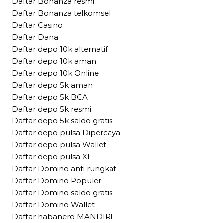
Daftar Bonanza resmi
Daftar Bonanza telkomsel
Daftar Casino
Daftar Dana
Daftar depo 10k alternatif
Daftar depo 10k aman
Daftar depo 10k Online
Daftar depo 5k aman
Daftar depo 5k BCA
Daftar depo 5k resmi
Daftar depo 5k saldo gratis
Daftar depo pulsa Dipercaya
Daftar depo pulsa Wallet
Daftar depo pulsa XL
Daftar Domino anti rungkat
Daftar Domino Populer
Daftar Domino saldo gratis
Daftar Domino Wallet
Daftar habanero MANDIRI