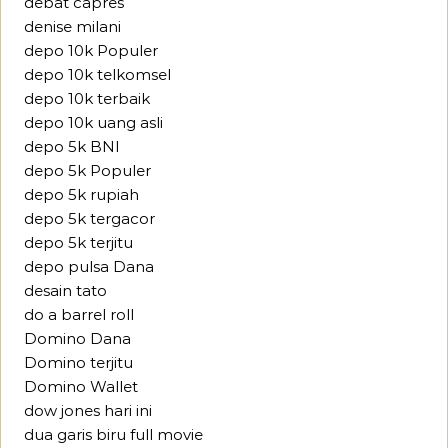
debat capres
denise milani
depo 10k Populer
depo 10k telkomsel
depo 10k terbaik
depo 10k uang asli
depo 5k BNI
depo 5k Populer
depo 5k rupiah
depo 5k tergacor
depo 5k terjitu
depo pulsa Dana
desain tato
do a barrel roll
Domino Dana
Domino terjitu
Domino Wallet
dow jones hari ini
dua garis biru full movie