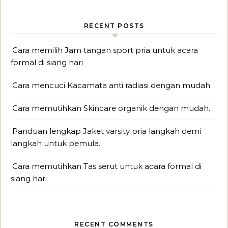
RECENT POSTS
Cara memilih Jam tangan sport pria untuk acara
formal di siang hari
Cara mencuci Kacamata anti radiasi dengan mudah.
Cara memutihkan Skincare organik dengan mudah.
Panduan lengkap Jaket varsity pria langkah demi
langkah untuk pemula.
Cara memutihkan Tas serut untuk acara formal di
siang hari
RECENT COMMENTS