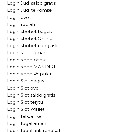
Login Judi saldo gratis
Login Judi telkomsel
Login ovo
Login rupiah
Login sbobet bagus
Login sbobet Online
Login sbobet uang asli
Login sicbo aman
Login sicbo bagus
Login sicbo MANDIRI
Login sicbo Populer
Login Slot bagus
Login Slot ovo
Login Slot saldo gratis
Login Slot terjitu
Login Slot Wallet
Login telkomsel
Login togel aman
Login togel anti rungkat