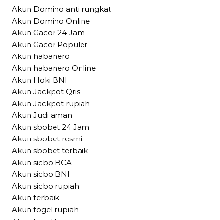
Akun Domino anti rungkat
Akun Domino Online
Akun Gacor 24 Jam
Akun Gacor Populer
Akun habanero
Akun habanero Online
Akun Hoki BNI
Akun Jackpot Qris
Akun Jackpot rupiah
Akun Judi aman
Akun sbobet 24 Jam
Akun sbobet resmi
Akun sbobet terbaik
Akun sicbo BCA
Akun sicbo BNI
Akun sicbo rupiah
Akun terbaik
Akun togel rupiah