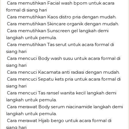
Cara memutihkan Facial wash bpom untuk acara
formal di siang hari
Cara memutihkan Kaos distro pria dengan mudah.
Cara memutihkan Skincare organik dengan mudah.
Cara memutihkan Sunscreen gel langkah demi
langkah untuk pemula.
Cara memutihkan Tas serut untuk acara formal di
siang hari
Cara mencuci Body wash susu untuk acara formal di
siang hari
Cara mencuci Kacamata anti radiasi dengan mudah.
Cara mencuci Sepatu kets pria untuk acara formal di
siang hari
Cara mencuci Tas ransel wanita kecil langkah demi
langkah untuk pemula.
Cara merawat Body serum niacinamide langkah demi
langkah untuk pemula.
Cara merawat Hijab bergo untuk acara formal di
siang hari