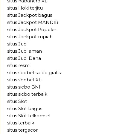
situs habanero XL
situs Hoki terjitu
situs Jackpot bagus
situs Jackpot MANDIRI
situs Jackpot Populer
situs Jackpot rupiah
situs Judi
situs Judi aman
situs Judi Dana
situs resmi
situs sbobet saldo gratis
situs sbobet XL
situs sicbo BNI
situs sicbo terbaik
situs Slot
situs Slot bagus
situs Slot telkomsel
situs terbaik
situs tergacor