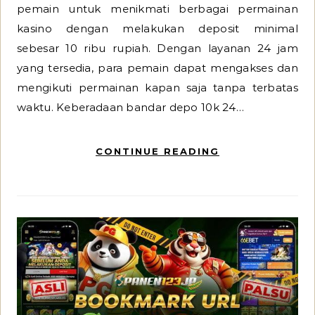
pemain untuk menikmati berbagai permainan
kasino dengan melakukan deposit minimal
sebesar 10 ribu rupiah. Dengan layanan 24 jam
yang tersedia, para pemain dapat mengakses dan
mengikuti permainan kapan saja tanpa terbatas
waktu. Keberadaan bandar depo 10k 24…
CONTINUE READING