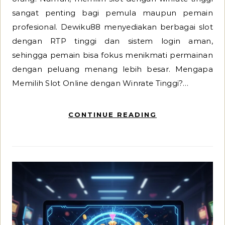
sangat penting bagi pemula maupun pemain
profesional. Dewiku88 menyediakan berbagai slot
dengan RTP tinggi dan sistem login aman,
sehingga pemain bisa fokus menikmati permainan
dengan peluang menang lebih besar. Mengapa
Memilih Slot Online dengan Winrate Tinggi?…
CONTINUE READING