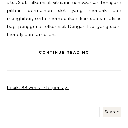
situs Slot Telkomsel. Situs ini menawarkan beragam
pilihan permainan slot yang menarik dan
menghibur, serta memberikan kemudahan akses
bagi pengguna Telkomsel. Dengan fitur yang user-
friendly dan tampilan…
CONTINUE READING
hokiku88 website terpercaya
Search