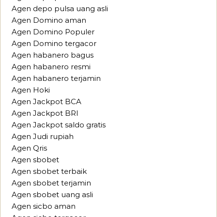
Agen depo pulsa uang asli
Agen Domino aman
Agen Domino Populer
Agen Domino tergacor
Agen habanero bagus
Agen habanero resmi
Agen habanero terjamin
Agen Hoki
Agen Jackpot BCA
Agen Jackpot BRI
Agen Jackpot saldo gratis
Agen Judi rupiah
Agen Qris
Agen sbobet
Agen sbobet terbaik
Agen sbobet terjamin
Agen sbobet uang asli
Agen sicbo aman