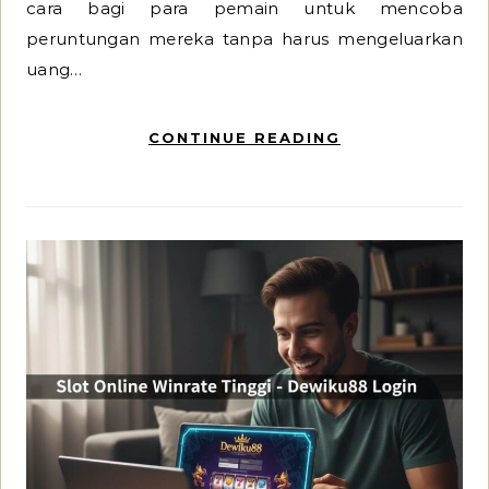
cara bagi para pemain untuk mencoba
peruntungan mereka tanpa harus mengeluarkan
uang…
CONTINUE READING