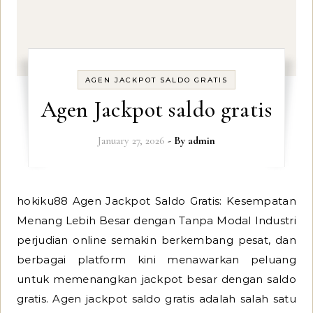
AGEN JACKPOT SALDO GRATIS
Agen Jackpot saldo gratis
January 27, 2026
- By
admin
hokiku88 Agen Jackpot Saldo Gratis: Kesempatan
Menang Lebih Besar dengan Tanpa Modal Industri
perjudian online semakin berkembang pesat, dan
berbagai platform kini menawarkan peluang
untuk memenangkan jackpot besar dengan saldo
gratis. Agen jackpot saldo gratis adalah salah satu