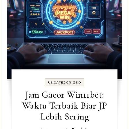
UNCATEGORIZED
Jam Gacor Win11bet:
Waktu Terbaik Biar JP
Lebih Sering