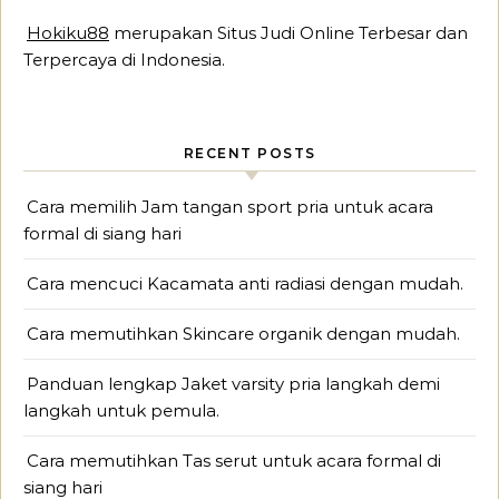
Hokiku88
merupakan Situs Judi Online Terbesar dan
Terpercaya di Indonesia.
RECENT POSTS
Cara memilih Jam tangan sport pria untuk acara
formal di siang hari
Cara mencuci Kacamata anti radiasi dengan mudah.
Cara memutihkan Skincare organik dengan mudah.
Panduan lengkap Jaket varsity pria langkah demi
langkah untuk pemula.
Cara memutihkan Tas serut untuk acara formal di
siang hari