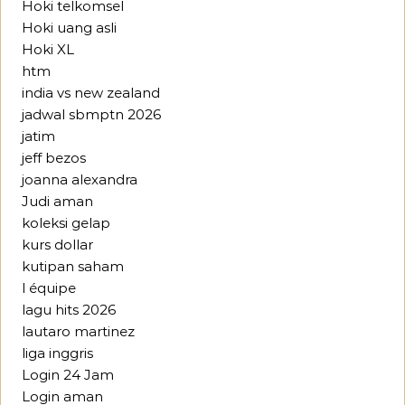
Hoki telkomsel
Hoki uang asli
Hoki XL
htm
india vs new zealand
jadwal sbmptn 2026
jatim
jeff bezos
joanna alexandra
Judi aman
koleksi gelap
kurs dollar
kutipan saham
l équipe
lagu hits 2026
lautaro martinez
liga inggris
Login 24 Jam
Login aman