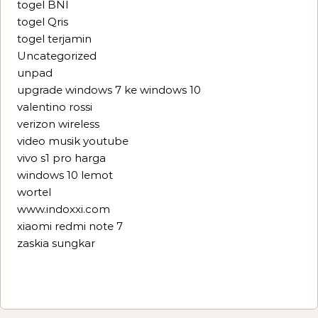
togel BNI
togel Qris
togel terjamin
Uncategorized
unpad
upgrade windows 7 ke windows 10
valentino rossi
verizon wireless
video musik youtube
vivo s1 pro harga
windows 10 lemot
wortel
www.indoxxi.com
xiaomi redmi note 7
zaskia sungkar