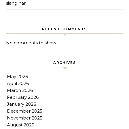
siang hari
RECENT COMMENTS
No comments to show.
ARCHIVES
May 2026
April 2026
March 2026
February 2026
January 2026
December 2025
November 2025
August 2025