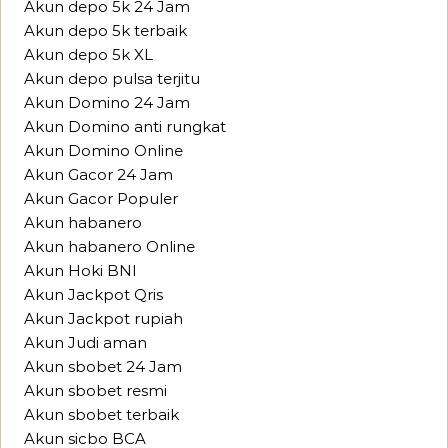
Akun depo 5k 24 Jam
Akun depo 5k terbaik
Akun depo 5k XL
Akun depo pulsa terjitu
Akun Domino 24 Jam
Akun Domino anti rungkat
Akun Domino Online
Akun Gacor 24 Jam
Akun Gacor Populer
Akun habanero
Akun habanero Online
Akun Hoki BNI
Akun Jackpot Qris
Akun Jackpot rupiah
Akun Judi aman
Akun sbobet 24 Jam
Akun sbobet resmi
Akun sbobet terbaik
Akun sicbo BCA