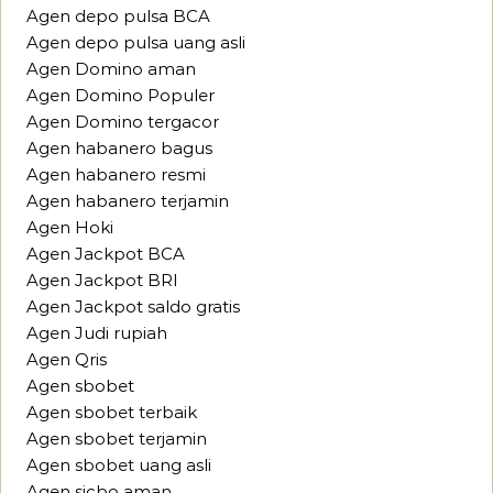
Agen depo pulsa BCA
Agen depo pulsa uang asli
Agen Domino aman
Agen Domino Populer
Agen Domino tergacor
Agen habanero bagus
Agen habanero resmi
Agen habanero terjamin
Agen Hoki
Agen Jackpot BCA
Agen Jackpot BRI
Agen Jackpot saldo gratis
Agen Judi rupiah
Agen Qris
Agen sbobet
Agen sbobet terbaik
Agen sbobet terjamin
Agen sbobet uang asli
Agen sicbo aman