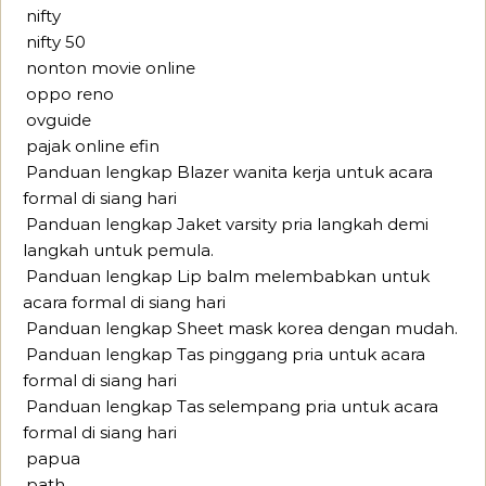
nifty
nifty 50
nonton movie online
oppo reno
ovguide
pajak online efin
Panduan lengkap Blazer wanita kerja untuk acara
formal di siang hari
Panduan lengkap Jaket varsity pria langkah demi
langkah untuk pemula.
Panduan lengkap Lip balm melembabkan untuk
acara formal di siang hari
Panduan lengkap Sheet mask korea dengan mudah.
Panduan lengkap Tas pinggang pria untuk acara
formal di siang hari
Panduan lengkap Tas selempang pria untuk acara
formal di siang hari
papua
path