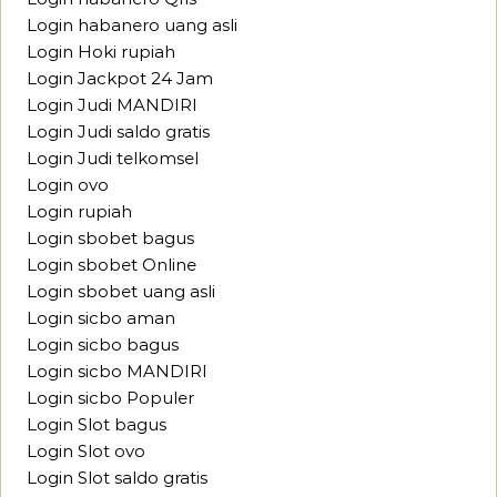
Login habanero uang asli
Login Hoki rupiah
Login Jackpot 24 Jam
Login Judi MANDIRI
Login Judi saldo gratis
Login Judi telkomsel
Login ovo
Login rupiah
Login sbobet bagus
Login sbobet Online
Login sbobet uang asli
Login sicbo aman
Login sicbo bagus
Login sicbo MANDIRI
Login sicbo Populer
Login Slot bagus
Login Slot ovo
Login Slot saldo gratis