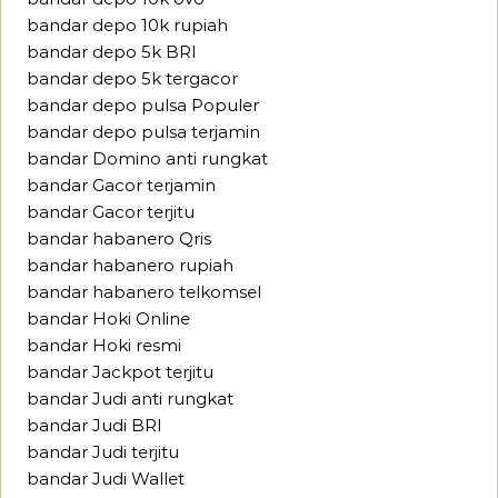
bandar depo 10k rupiah
bandar depo 5k BRI
bandar depo 5k tergacor
bandar depo pulsa Populer
bandar depo pulsa terjamin
bandar Domino anti rungkat
bandar Gacor terjamin
bandar Gacor terjitu
bandar habanero Qris
bandar habanero rupiah
bandar habanero telkomsel
bandar Hoki Online
bandar Hoki resmi
bandar Jackpot terjitu
bandar Judi anti rungkat
bandar Judi BRI
bandar Judi terjitu
bandar Judi Wallet