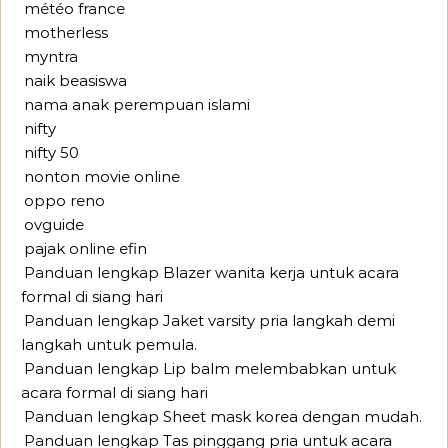
météo france
motherless
myntra
naik beasiswa
nama anak perempuan islami
nifty
nifty 50
nonton movie online
oppo reno
ovguide
pajak online efin
Panduan lengkap Blazer wanita kerja untuk acara
formal di siang hari
Panduan lengkap Jaket varsity pria langkah demi
langkah untuk pemula.
Panduan lengkap Lip balm melembabkan untuk
acara formal di siang hari
Panduan lengkap Sheet mask korea dengan mudah.
Panduan lengkap Tas pinggang pria untuk acara