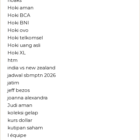
hoaks
Hoki aman
Hoki BCA
Hoki BNI
Hoki ovo
Hoki telkomsel
Hoki uang asli
Hoki XL
htm
india vs new zealand
jadwal sbmptn 2026
jatim
jeff bezos
joanna alexandra
Judi aman
koleksi gelap
kurs dollar
kutipan saham
l équipe