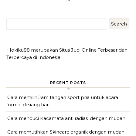
Search
Hokiku88
merupakan Situs Judi Online Terbesar dan
Terpercaya di Indonesia.
RECENT POSTS
Cara memilih Jam tangan sport pria untuk acara
formal di siang hari
Cara mencuci Kacamata anti radiasi dengan mudah.
Cara memutihkan Skincare organik dengan mudah.