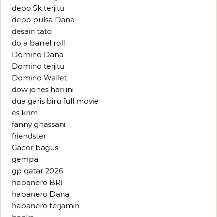
depo 5k terjitu
depo pulsa Dana
desain tato
do a barrel roll
Domino Dana
Domino terjitu
Domino Wallet
dow jones hari ini
dua garis biru full movie
es krim
fanny ghassani
friendster
Gacor bagus
gempa
gp qatar 2026
habanero BRI
habanero Dana
habanero terjamin