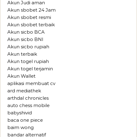
Akun Judi aman
Akun sbobet 24 Jam
Akun sbobet resmi
Akun sbobet terbaik
Akun sicbo BCA
Akun sicbo BNI
Akun sicbo rupiah
Akun terbaik
Akun togel rupiah
Akun togel terjamin
Akun Wallet
aplikasi membuat cv
ard mediathek
arthdal chronicles
auto chess mobile
babyshivid
baca one piece
baim wong
bandar alternatif