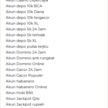
Akun Casino Dipercaya
Akun depo 10k BCA
Akun depo 10k Dana
Akun depo 10k tergacor
Akun depo 10k XL
Akun depo 5k 24 Jam
Akun depo 5k terbaik
Akun depo 5k XL
Akun depo pulsa terjitu
Akun Domino 24 Jam
Akun Domino anti rungkat
Akun Domino Online
Akun Gacor 24 Jam
Akun Gacor Populer
Akun habanero
Akun habanero Online
Akun Hoki BNI
Akun Jackpot Qris
Akun Jackpot rupiah