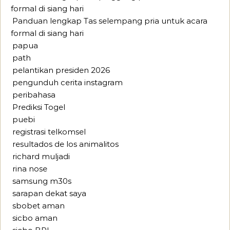
formal di siang hari
Panduan lengkap Tas selempang pria untuk acara
formal di siang hari
papua
path
pelantikan presiden 2026
pengunduh cerita instagram
peribahasa
Prediksi Togel
puebi
registrasi telkomsel
resultados de los animalitos
richard muljadi
rina nose
samsung m30s
sarapan dekat saya
sbobet aman
sicbo aman