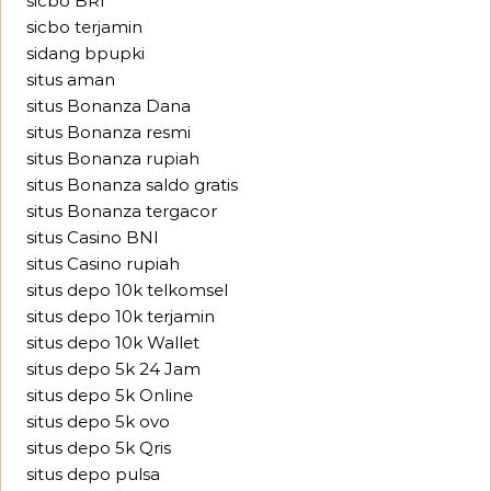
sicbo BRI
sicbo terjamin
sidang bpupki
situs aman
situs Bonanza Dana
situs Bonanza resmi
situs Bonanza rupiah
situs Bonanza saldo gratis
situs Bonanza tergacor
situs Casino BNI
situs Casino rupiah
situs depo 10k telkomsel
situs depo 10k terjamin
situs depo 10k Wallet
situs depo 5k 24 Jam
situs depo 5k Online
situs depo 5k ovo
situs depo 5k Qris
situs depo pulsa