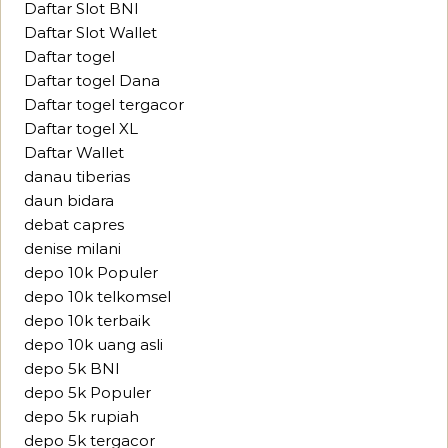
Daftar Slot BNI
Daftar Slot Wallet
Daftar togel
Daftar togel Dana
Daftar togel tergacor
Daftar togel XL
Daftar Wallet
danau tiberias
daun bidara
debat capres
denise milani
depo 10k Populer
depo 10k telkomsel
depo 10k terbaik
depo 10k uang asli
depo 5k BNI
depo 5k Populer
depo 5k rupiah
depo 5k tergacor