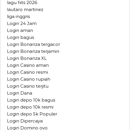
lagu hits 2026
lautaro martinez
liga inggris
Login 24 Jam
Login aman
Login bagus
Login Bonanza tergacor
Login Bonanza terjamin
Login Bonanza XL
Login Casino aman
Login Casino resmi
Login Casino rupiah
Login Casino terjitu
Login Dana
Login depo 10k bagus
Login depo 10k resmi
Login depo 5k Populer
Login Dipercaya
Login Domino ovo