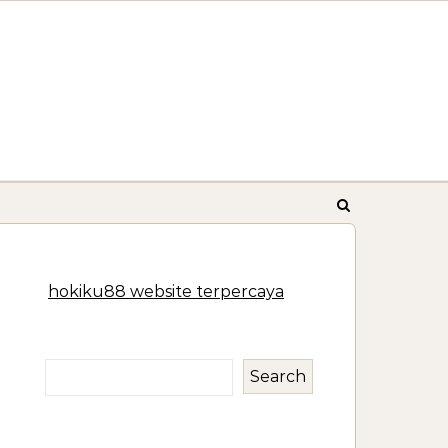
hokiku88 website terpercaya
Search