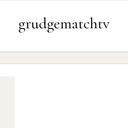
grudgematchtv