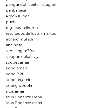
pengunduh cerita instagram
peribahasa
Prediksi Togel
puebi
registrasi telkomsel
resultados de los animalitos
richard muljadi
rina nose
samsung m30s
sarapan dekat saya
sbobet aman
sicbo aman
sicbo BRI
sicbo terjamin
sidang bpupki
situs aman
situs Bonanza Dana
situs Bonanza resmi