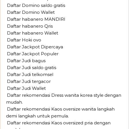
Daftar Domino saldo gratis
Daftar Domino Wallet
Daftar habanero MANDIRI
Daftar habanero Qris
Daftar habanero Wallet
Daftar Hoki ovo
Daftar Jackpot Dipercaya
Daftar Jackpot Populer
Daftar Judi bagus
Daftar Judi saldo gratis
Daftar Judi telkomsel
Daftar Judi tergacor
Daftar Judi Wallet
Daftar rekomendasi Dress wanita korea style dengan
mudah.
Daftar rekomendasi Kaos oversize wanita langkah
demi langkah untuk pemula.
Daftar rekomendasi Kaos oversized pria dengan