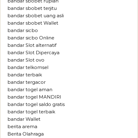
bandar sbobet rupiah
bandar sbobet terjitu
bandar sbobet uang asli
bandar sbobet Wallet
bandar sicbo
bandar sicbo Online
bandar Slot alternatif
bandar Slot Dipercaya
bandar Slot ovo
bandar telkomsel
bandar terbaik
bandar tergacor
bandar togel aman
bandar togel MANDIRI
bandar togel saldo gratis
bandar togel terbaik
bandar Wallet
berita arema
Berita Olahraga