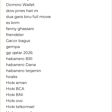
Domino Wallet
dow jones hari ini
dua garis biru full movie
es krim
fanny ghassani
friendster
Gacor bagus
gempa
gp qatar 2026
habanero BRI
habanero Dana
habanero terjamin
hoaks
Hoki aman
Hoki BCA
Hoki BNI
Hoki ovo
Hoki telkomsel