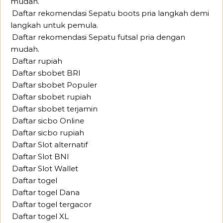
mudah.
Daftar rekomendasi Sepatu boots pria langkah demi
langkah untuk pemula.
Daftar rekomendasi Sepatu futsal pria dengan
mudah.
Daftar rupiah
Daftar sbobet BRI
Daftar sbobet Populer
Daftar sbobet rupiah
Daftar sbobet terjamin
Daftar sicbo Online
Daftar sicbo rupiah
Daftar Slot alternatif
Daftar Slot BNI
Daftar Slot Wallet
Daftar togel
Daftar togel Dana
Daftar togel tergacor
Daftar togel XL