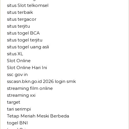
situs Slot telkomsel
situs terbaik
situs tergacor
situs terjitu
situs togel BCA
situs togel terjitu
situs togel uang asli
situs XL
Slot Online
Slot Online Hari Ini
ssc gov in
sscasn.bkn.go.id 2026 login smk
streaming film online
streaming xxi
target
tari serimpi
Tetap Meriah Meski Berbeda
togel BNI