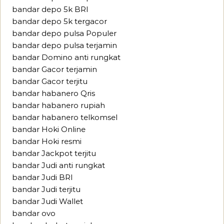
bandar depo 5k BRI
bandar depo 5k tergacor
bandar depo pulsa Populer
bandar depo pulsa terjamin
bandar Domino anti rungkat
bandar Gacor terjamin
bandar Gacor terjitu
bandar habanero Qris
bandar habanero rupiah
bandar habanero telkomsel
bandar Hoki Online
bandar Hoki resmi
bandar Jackpot terjitu
bandar Judi anti rungkat
bandar Judi BRI
bandar Judi terjitu
bandar Judi Wallet
bandar ovo