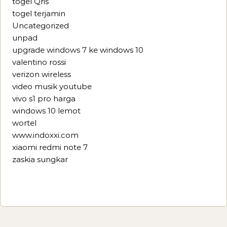
togel Qris
togel terjamin
Uncategorized
unpad
upgrade windows 7 ke windows 10
valentino rossi
verizon wireless
video musik youtube
vivo s1 pro harga
windows 10 lemot
wortel
www.indoxxi.com
xiaomi redmi note 7
zaskia sungkar