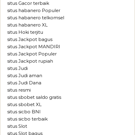
situs Gacor terbaik
situs habanero Populer
situs habanero telkomsel
situs habanero XL
situs Hoki terjitu
situs Jackpot bagus
situs Jackpot MANDIRI
situs Jackpot Populer
situs Jackpot rupiah
situs Judi
situs Judi aman
situs Judi Dana
situs resmi
situs sbobet saldo gratis
situs sbobet XL
situs sicbo BNI
situs sicbo terbaik
situs Slot
situs Slot bagus