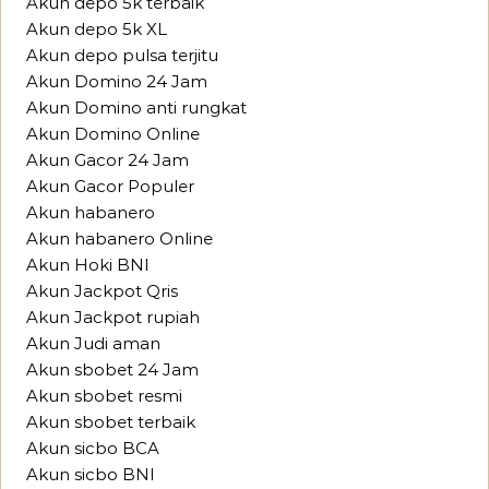
Akun depo 5k terbaik
Akun depo 5k XL
Akun depo pulsa terjitu
Akun Domino 24 Jam
Akun Domino anti rungkat
Akun Domino Online
Akun Gacor 24 Jam
Akun Gacor Populer
Akun habanero
Akun habanero Online
Akun Hoki BNI
Akun Jackpot Qris
Akun Jackpot rupiah
Akun Judi aman
Akun sbobet 24 Jam
Akun sbobet resmi
Akun sbobet terbaik
Akun sicbo BCA
Akun sicbo BNI