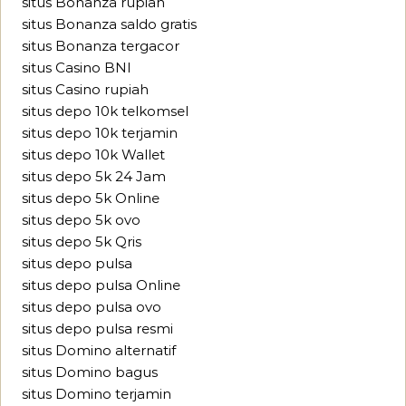
situs Bonanza rupiah
situs Bonanza saldo gratis
situs Bonanza tergacor
situs Casino BNI
situs Casino rupiah
situs depo 10k telkomsel
situs depo 10k terjamin
situs depo 10k Wallet
situs depo 5k 24 Jam
situs depo 5k Online
situs depo 5k ovo
situs depo 5k Qris
situs depo pulsa
situs depo pulsa Online
situs depo pulsa ovo
situs depo pulsa resmi
situs Domino alternatif
situs Domino bagus
situs Domino terjamin