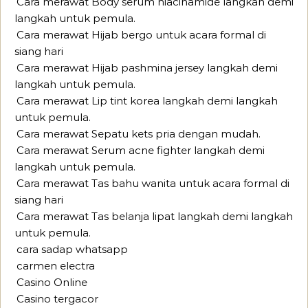
Cara merawat Body serum niacinamide langkah demi
langkah untuk pemula.
Cara merawat Hijab bergo untuk acara formal di
siang hari
Cara merawat Hijab pashmina jersey langkah demi
langkah untuk pemula.
Cara merawat Lip tint korea langkah demi langkah
untuk pemula.
Cara merawat Sepatu kets pria dengan mudah.
Cara merawat Serum acne fighter langkah demi
langkah untuk pemula.
Cara merawat Tas bahu wanita untuk acara formal di
siang hari
Cara merawat Tas belanja lipat langkah demi langkah
untuk pemula.
cara sadap whatsapp
carmen electra
Casino Online
Casino tergacor