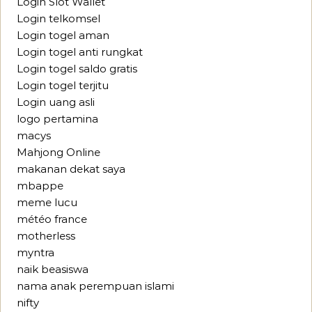
Login Slot Wallet
Login telkomsel
Login togel aman
Login togel anti rungkat
Login togel saldo gratis
Login togel terjitu
Login uang asli
logo pertamina
macys
Mahjong Online
makanan dekat saya
mbappe
meme lucu
météo france
motherless
myntra
naik beasiswa
nama anak perempuan islami
nifty