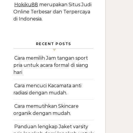
Hokiku88
merupakan Situs Judi
Online Terbesar dan Terpercaya
di Indonesia.
RECENT POSTS
Cara memilih Jam tangan sport
pria untuk acara formal di siang
hari
Cara mencuci Kacamata anti
radiasi dengan mudah.
Cara memutihkan Skincare
organik dengan mudah.
Panduan lengkap Jaket varsity