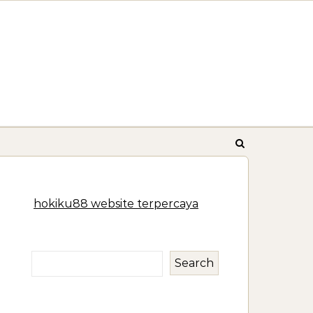
hokiku88 website terpercaya
Search