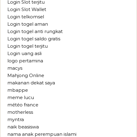
Login Slot terjitu
Login Slot Wallet
Login telkomsel
Login togel aman
Login togel anti rungkat
Login togel saldo gratis
Login togel terjitu
Login uang asli
logo pertamina
macys
Mahjong Online
makanan dekat saya
mbappe
meme lucu
météo france
motherless
myntra
naik beasiswa
nama anak perempuan islami