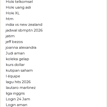
Hoki telkomsel
Hoki uang asli
Hoki XL
htm
india vs new zealand
jadwal sbmptn 2026
jatim
jeff bezos
joanna alexandra
Judi aman
koleksi gelap
kurs dollar
kutipan saham
l équipe
lagu hits 2026
lautaro martinez
liga inggris
Login 24 Jam
Login aman