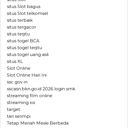
situs Slot bagus
situs Slot telkomsel
situs terbaik
situs tergacor
situs terjitu
situs togel BCA
situs togel terjitu
situs togel uang asli
situs XL
Slot Online
Slot Online Hari Ini
ssc gov in
sscasn.bkn.go.id 2026 login smk
streaming film online
streaming xxi
target
tari serimpi
Tetap Meriah Meski Berbeda