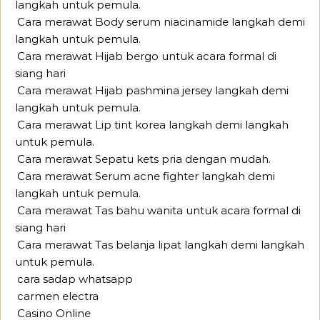
langkah untuk pemula.
Cara merawat Body serum niacinamide langkah demi
langkah untuk pemula.
Cara merawat Hijab bergo untuk acara formal di
siang hari
Cara merawat Hijab pashmina jersey langkah demi
langkah untuk pemula.
Cara merawat Lip tint korea langkah demi langkah
untuk pemula.
Cara merawat Sepatu kets pria dengan mudah.
Cara merawat Serum acne fighter langkah demi
langkah untuk pemula.
Cara merawat Tas bahu wanita untuk acara formal di
siang hari
Cara merawat Tas belanja lipat langkah demi langkah
untuk pemula.
cara sadap whatsapp
carmen electra
Casino Online