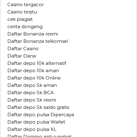
Casino tergacor
Casino terjitu
cek plagiat
cerita dongeng
Daftar Bonanza resmi
Daftar Bonanza telkomsel
Daftar Casino
Daftar Dana
Daftar depo 10k alternatif
Daftar depo 10k aman
Daftar depo 10k Online
Daftar depo 5k aman
Daftar depo 5k BCA
Daftar depo 5k resmi
Daftar depo 5k saldo gratis
Daftar depo pulsa Dipercaya
Daftar depo pulsa Wallet
Daftar depo pulsa XL
Daftar Domino anti rungkat