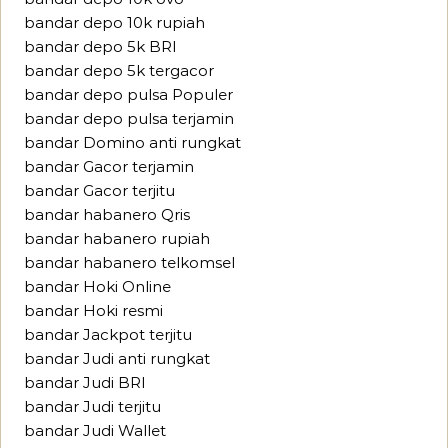
bandar depo 10k rupiah
bandar depo 5k BRI
bandar depo 5k tergacor
bandar depo pulsa Populer
bandar depo pulsa terjamin
bandar Domino anti rungkat
bandar Gacor terjamin
bandar Gacor terjitu
bandar habanero Qris
bandar habanero rupiah
bandar habanero telkomsel
bandar Hoki Online
bandar Hoki resmi
bandar Jackpot terjitu
bandar Judi anti rungkat
bandar Judi BRI
bandar Judi terjitu
bandar Judi Wallet