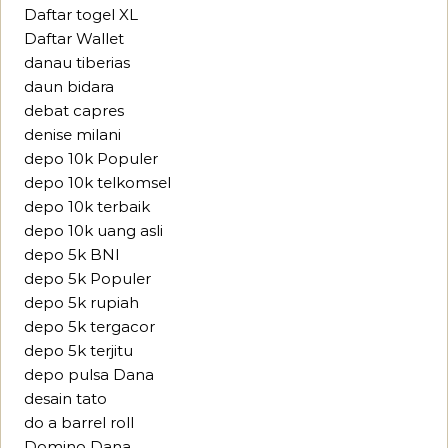
Daftar togel XL
Daftar Wallet
danau tiberias
daun bidara
debat capres
denise milani
depo 10k Populer
depo 10k telkomsel
depo 10k terbaik
depo 10k uang asli
depo 5k BNI
depo 5k Populer
depo 5k rupiah
depo 5k tergacor
depo 5k terjitu
depo pulsa Dana
desain tato
do a barrel roll
Domino Dana