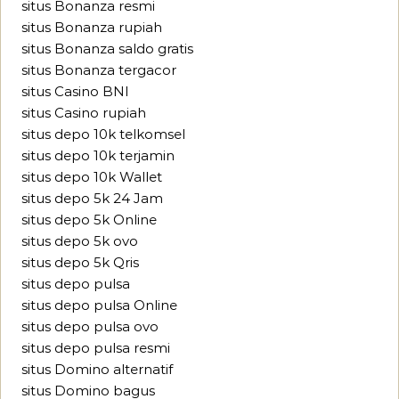
situs Bonanza resmi
situs Bonanza rupiah
situs Bonanza saldo gratis
situs Bonanza tergacor
situs Casino BNI
situs Casino rupiah
situs depo 10k telkomsel
situs depo 10k terjamin
situs depo 10k Wallet
situs depo 5k 24 Jam
situs depo 5k Online
situs depo 5k ovo
situs depo 5k Qris
situs depo pulsa
situs depo pulsa Online
situs depo pulsa ovo
situs depo pulsa resmi
situs Domino alternatif
situs Domino bagus