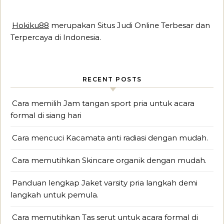
Hokiku88
merupakan Situs Judi Online Terbesar dan
Terpercaya di Indonesia.
RECENT POSTS
Cara memilih Jam tangan sport pria untuk acara
formal di siang hari
Cara mencuci Kacamata anti radiasi dengan mudah.
Cara memutihkan Skincare organik dengan mudah.
Panduan lengkap Jaket varsity pria langkah demi
langkah untuk pemula.
Cara memutihkan Tas serut untuk acara formal di