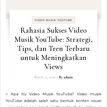
VIDEO MUSIK YOUTUBE
Rahasia Sukses Video
Musik YouTube: Strategi,
Tips, dan Tren Terbaru
untuk Meningkatkan
Views
March 15, 2026
- By
admin
< Apa Itu Video Musik YouTube? Video musik
YouTube adalah salah satu bentuk konten visual