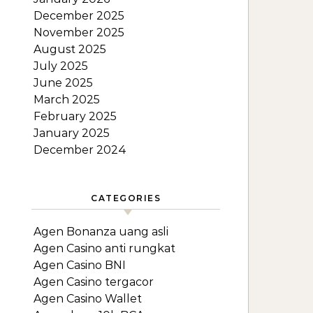
December 2025
November 2025
August 2025
July 2025
June 2025
March 2025
February 2025
January 2025
December 2024
CATEGORIES
Agen Bonanza uang asli
Agen Casino anti rungkat
Agen Casino BNI
Agen Casino tergacor
Agen Casino Wallet