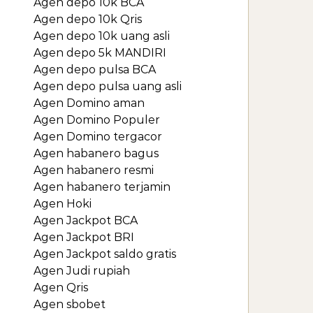
Agen depo 10k BCA
Agen depo 10k Qris
Agen depo 10k uang asli
Agen depo 5k MANDIRI
Agen depo pulsa BCA
Agen depo pulsa uang asli
Agen Domino aman
Agen Domino Populer
Agen Domino tergacor
Agen habanero bagus
Agen habanero resmi
Agen habanero terjamin
Agen Hoki
Agen Jackpot BCA
Agen Jackpot BRI
Agen Jackpot saldo gratis
Agen Judi rupiah
Agen Qris
Agen sbobet